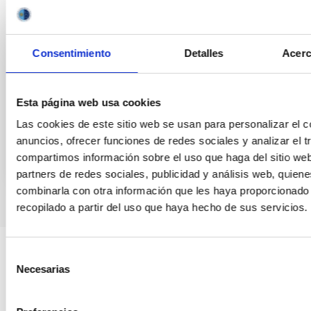
algunas características físicas del planeta que son inaccesibl
técnicas. LA diversidad de estudios
ROI ALONSO SOBRINO
Consentimiento
Detalles
Acerc
Fecha de publicación:
1
2006
Esta página web usa cookies
BIBCODE
Las cookies de este sitio web se usan para personalizar el c
HTTPS://WWW.EDUCACION.GOB.ES/TESEO/MOSTRA
anuncios, ofrecer funciones de redes sociales y analizar el t
compartimos información sobre el uso que haga del sitio we
partners de redes sociales, publicidad y análisis web, quien
combinarla con otra información que les haya proporcionado
recopilado a partir del uso que haya hecho de sus servicios.
Selección
Necesarias
de
consentimiento