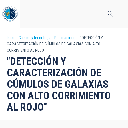
Pasar
al
contenido
principal
Sobrescribir
Inicio
Ciencia y tecnología
Publicaciones
"DETECCIÓN Y
CARACTERIZACIÓN DE CÚMULOS DE GALAXIAS CON ALTO
enlaces
CORRIMIENTO AL ROJO"
de
"DETECCIÓN Y
ayuda
CARACTERIZACIÓN DE
a
CÚMULOS DE GALAXIAS
la
CON ALTO CORRIMIENTO
navegación
AL ROJO"