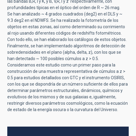
las bandas B,R, I y K, y B, V,R, I y z' respectivamente, con
profundidades típicas en el óptico del orden de R ~ 26 mag.
Se han analizado ~ 4 grados cuadrados (deg2) en el DLS y ~
9.3 deg2 en el NDWFS. Se ha realizado la fotometría de los
objetos en estas zonas, así como determinado su corrimiento
al rojo usando diferentes códigos de redshifts fotométricos.
Con todo ello, se han elaborado los catálogos de estos objetos.
Finalmente, se han implementado algoritmos de detección de
sobredensidades en el plano (alpha, delta, z), con los que se
han detectado ~ 100 posibles cúmulos a z > 0.5.
Consideramos este estudio como un primer paso para la
construcción de una muestra representativa de cúmulos a z >
0.5 para estudios detallados con GTC y el instrumento OSIRIS,
con los que se dispondría de un número suficiente de ellos para
determinar parámetros estructurales, dinámicos, químicos y
evolutivos de los mismos y de sus galaxias e, igualmente,
restringir diversos parámetros cosmológicos, como la ecuación
de estado de la energía oscura o la curvatura del Universo.