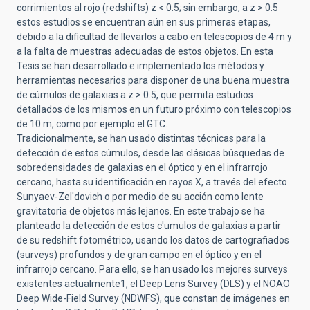
corrimientos al rojo (redshifts) z < 0.5; sin embargo, a z > 0.5
estos estudios se encuentran aún en sus primeras etapas,
debido a la dificultad de llevarlos a cabo en telescopios de 4 m y
a la falta de muestras adecuadas de estos objetos. En esta
Tesis se han desarrollado e implementado los métodos y
herramientas necesarios para disponer de una buena muestra
de cúmulos de galaxias a z > 0.5, que permita estudios
detallados de los mismos en un futuro próximo con telescopios
de 10 m, como por ejemplo el GTC.
Tradicionalmente, se han usado distintas técnicas para la
detección de estos cúmulos, desde las clásicas búsquedas de
sobredensidades de galaxias en el óptico y en el infrarrojo
cercano, hasta su identificación en rayos X, a través del efecto
Sunyaev-Zel'dovich o por medio de su acción como lente
gravitatoria de objetos más lejanos. En este trabajo se ha
planteado la detección de estos c'umulos de galaxias a partir
de su redshift fotométrico, usando los datos de cartografiados
(surveys) profundos y de gran campo en el óptico y en el
infrarrojo cercano. Para ello, se han usado los mejores surveys
existentes actualmente1, el Deep Lens Survey (DLS) y el NOAO
Deep Wide-Field Survey (NDWFS), que constan de imágenes en