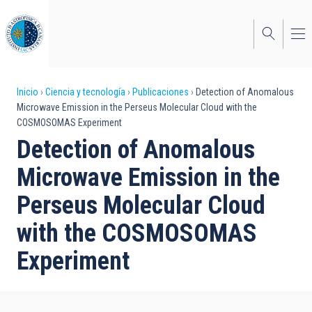
Pasar
al
contenido
principal
Sobrescribir
Inicio
Ciencia y tecnología
Publicaciones
Detection of Anomalous
Microwave Emission in the Perseus Molecular Cloud with the
enlaces
COSMOSOMAS Experiment
de
Detection of Anomalous
ayuda
Microwave Emission in the
a
Perseus Molecular Cloud
la
with the COSMOSOMAS
navegación
Experiment