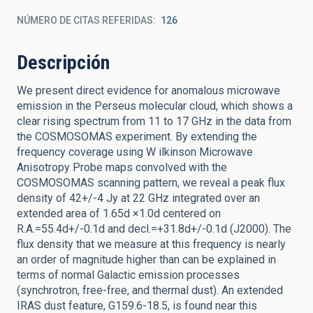
NÚMERO DE CITAS REFERIDAS
126
Descripción
We present direct evidence for anomalous microwave
emission in the Perseus molecular cloud, which shows a
clear rising spectrum from 11 to 17 GHz in the data from
the COSMOSOMAS experiment. By extending the
frequency coverage using W ilkinson Microwave
Anisotropy Probe maps convolved with the
COSMOSOMAS scanning pattern, we reveal a peak flux
density of 42+/-4 Jy at 22 GHz integrated over an
extended area of 1.65d ×1.0d centered on
R.A.=55.4d+/-0.1d and decl.=+31.8d+/-0.1d (J2000). The
flux density that we measure at this frequency is nearly
an order of magnitude higher than can be explained in
terms of normal Galactic emission processes
(synchrotron, free-free, and thermal dust). An extended
IRAS dust feature, G159.6-18.5, is found near this