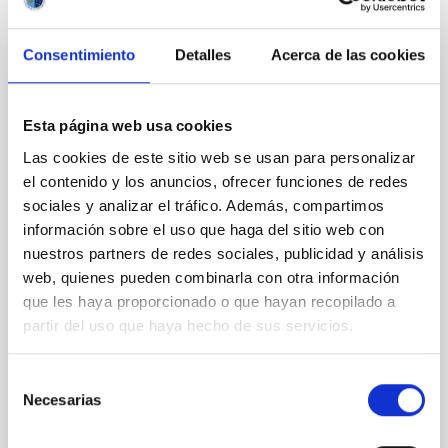
Consentimiento
Detalles
Acerca de las cookies
CON ÁRBITRO
Clues to inside-out quenching in quiescent
Esta página web usa cookies
galaxies at 1.2 ≲ z ≲ 2.2: Age, Fe-, and
Mg-abundance gradients from JWST-
Las cookies de este sitio web se usan para personalizar
SUSPENSE
el contenido y los anuncios, ofrecer funciones de redes
sociales y analizar el tráfico. Además, compartimos
Spatially resolved stellar populations of massive
información sobre el uso que haga del sitio web con
quiescent galaxies at cosmic noon provide powerful
nuestros partners de redes sociales, publicidad y análisis
insights into star-formation quenching and stellar
web, quienes pueden combinarla con otra información
mass assembly mechanisms. Previous photometric
que les haya proporcionado o que hayan recopilado a
studies have revealed that the cores of these
galaxies are redder than their outskirts. However,
partir del uso que haya hecho de sus servicios.
spectroscopy is needed to break the age-metallicity
Selección
Cheng, Chloe M. et al.
Necesarias
de
Fecha de publicación:
6
2026
consentimiento