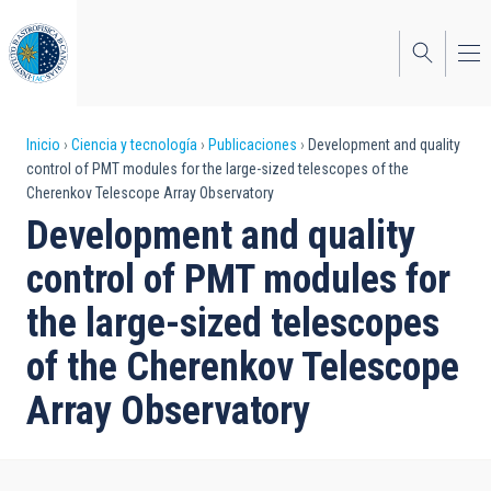
Pasar
al
contenido
principal
Sobrescribir
Inicio
Ciencia y tecnología
Publicaciones
Development and quality
control of PMT modules for the large-sized telescopes of the
enlaces
Cherenkov Telescope Array Observatory
de
Development and quality
ayuda
control of PMT modules for
a
the large-sized telescopes
la
of the Cherenkov Telescope
navegación
Array Observatory