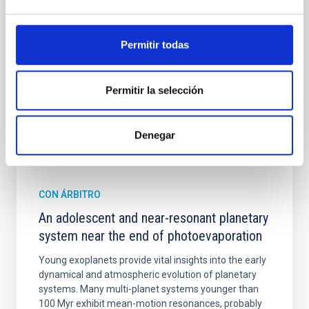
spectroscopy is needed to break the age-metallicity
Cheng, Chloe M. et al.
Permitir todas
Fecha de publicación:
6
2026
Permitir la selección
BIBCODE
2026A&A...710A.158C
Denegar
NÚMERO DE CITAS
7
CON ÁRBITRO
An adolescent and near-resonant planetary
system near the end of photoevaporation
Young exoplanets provide vital insights into the early
dynamical and atmospheric evolution of planetary
systems. Many multi-planet systems younger than
100 Myr exhibit mean-motion resonances, probably