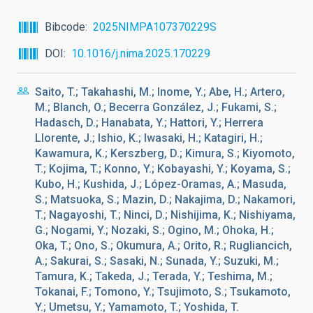
Bibcode
2025NIMPA107370229S
DOI
10.1016/j.nima.2025.170229
Saito, T.; Takahashi, M.; Inome, Y.; Abe, H.; Artero,
M.; Blanch, O.; Becerra González, J.; Fukami, S.;
Hadasch, D.; Hanabata, Y.; Hattori, Y.; Herrera
Llorente, J.; Ishio, K.; Iwasaki, H.; Katagiri, H.;
Kawamura, K.; Kerszberg, D.; Kimura, S.; Kiyomoto,
T.; Kojima, T.; Konno, Y.; Kobayashi, Y.; Koyama, S.;
Kubo, H.; Kushida, J.; López-Oramas, A.; Masuda,
S.; Matsuoka, S.; Mazin, D.; Nakajima, D.; Nakamori,
T.; Nagayoshi, T.; Ninci, D.; Nishijima, K.; Nishiyama,
G.; Nogami, Y.; Nozaki, S.; Ogino, M.; Ohoka, H.;
Oka, T.; Ono, S.; Okumura, A.; Orito, R.; Rugliancich,
A.; Sakurai, S.; Sasaki, N.; Sunada, Y.; Suzuki, M.;
Tamura, K.; Takeda, J.; Terada, Y.; Teshima, M.;
Tokanai, F.; Tomono, Y.; Tsujimoto, S.; Tsukamoto,
Y.; Umetsu, Y.; Yamamoto, T.; Yoshida, T.