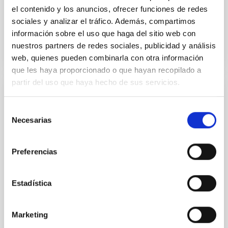
el contenido y los anuncios, ofrecer funciones de redes
sociales y analizar el tráfico. Además, compartimos
BIBCODE
2026APJ..1003...83Y
información sobre el uso que haga del sitio web con
nuestros partners de redes sociales, publicidad y análisis
NÚMERO DE CITAS
0
web, quienes pueden combinarla con otra información
que les haya proporcionado o que hayan recopilado a
partir del uso que haya hecho de sus servicios.
CON ÁRBITRO
Selección
Clues to inside-out quenching in quiescent
Necesarias
de
galaxies at 1.2 ≲ z ≲ 2.2: Age, Fe-, and
consentimiento
Mg-abundance gradients from JWST-
Preferencias
SUSPENSE
Spatially resolved stellar populations of massive
quiescent galaxies at cosmic noon provide powerful
Estadística
insights into star-formation quenching and stellar
mass assembly mechanisms. Previous photometric
studies have revealed that the cores of these
Marketing
galaxies are redder than their outskirts. However,