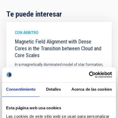
Te puede interesar
CON ÁRBITRO
Magnetic Field Alignment with Dense
Cores in the Transition between Cloud and
Core Scales
In a magnetically dominated model of star formation,
we expect to see alignments between the magnetic
field orientation of star-forming dense cores and the
cloud-scale magnetic field. A. Pandhi et al. showed
instead, however, that the orientation of cores and
Consentimiento
Detalles
Acerca de las cookies
their angular momentum vectors appear random
with respect to the larger-scale magnetic
Esta página web usa cookies
Yin, Sean et al.
Las cookies de este sitio web se usan para personalizar
Fecha de publicación:
5
2026