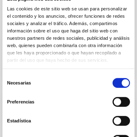
on 2026 May 19─20 and May 21─22 UT with the
Two-meter Twin Telescope (TTT). Phase-Dispersion
Las cookies de este sitio web se usan para personalizar
Minimization over the combined two-night dataset
el contenido y los anuncios, ofrecer funciones de redes
yields P rot = 5.762 ± 0.051 hr and a peak-to-peak
sociales y analizar el tráfico. Además, compartimos
información sobre el uso que haga del sitio web con
Alarcon, Miguel R. et al.
nuestros partners de redes sociales, publicidad y análisis
Fecha de publicación:
5
2026
web, quienes pueden combinarla con otra información
que les haya proporcionado o que hayan recopilado a
partir del uso que haya hecho de sus servicios.
BIBCODE
2026RNAAS..10..143A
NÚMERO DE CITAS
0
Selección
Necesarias
de
consentimiento
SIN ÁRBITRO
Preferencias
The impact of Active Galactic Nuclei on
Habitable Worlds
Estadística
While the influence of supermassive black hole
(SMBH) activity on habitability has garnered