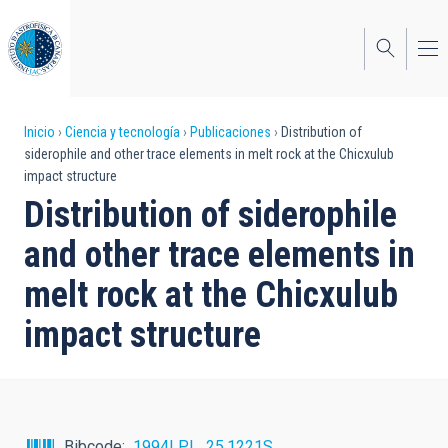
Pasar
al
contenido
principal
Sobrescribir
Inicio
Ciencia y tecnología
Publicaciones
Distribution of
siderophile and other trace elements in melt rock at the Chicxulub
enlaces
impact structure
de
Distribution of siderophile
ayuda
and other trace elements in
a
melt rock at the Chicxulub
la
impact structure
navegación
Bibcode
1994LPI....25.1221S