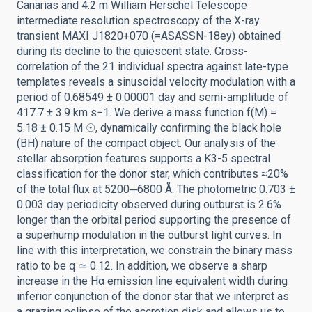
Canarias and 4.2 m William Herschel Telescope
intermediate resolution spectroscopy of the X-ray
transient MAXI J1820+070 (=ASASSN-18ey) obtained
during its decline to the quiescent state. Cross-
correlation of the 21 individual spectra against late-type
templates reveals a sinusoidal velocity modulation with a
period of 0.68549 ± 0.00001 day and semi-amplitude of
417.7 ± 3.9 km s−1. We derive a mass function f(M) =
5.18 ± 0.15 M ☉, dynamically confirming the black hole
(BH) nature of the compact object. Our analysis of the
stellar absorption features supports a K3-5 spectral
classification for the donor star, which contributes ≈20%
of the total flux at 5200─6800 Å. The photometric 0.703 ±
0.003 day periodicity observed during outburst is 2.6%
longer than the orbital period supporting the presence of
a superhump modulation in the outburst light curves. In
line with this interpretation, we constrain the binary mass
ratio to be q ≃ 0.12. In addition, we observe a sharp
increase in the Hα emission line equivalent width during
inferior conjunction of the donor star that we interpret as
a grazing eclipse of the accretion disk and allows us to