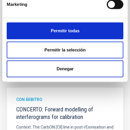
hemispheres and using a new photometric
Marketing
technique. This technique uses a region far enough
from the lens system to accurately determine the
sky background level
Permitir todas
Shalyapin, V. N. et al.
Fecha de publicación:
6
2026
Permitir la selección
BIBCODE
2026A&A...710A..70S
Denegar
NÚMERO DE CITAS
0
CON ÁRBITRO
CONCERTO: Forward modelling of
interferograms for calibration
Context. The CarbON [CII] line in post-rEionisation and