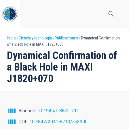
Pasar
al
contenido
principal
Sobrescribir
Inicio
Ciencia y tecnología
Publicaciones
Dynamical Confirmation
of a Black Hole in MAXI J1820+070
enlaces
Dynamical Confirmation of
de
a Black Hole in MAXI
ayuda
J1820+070
a
la
navegación
Bibcode
2019ApJ...882L..21T
DOI
10.3847/2041-8213/ab39df