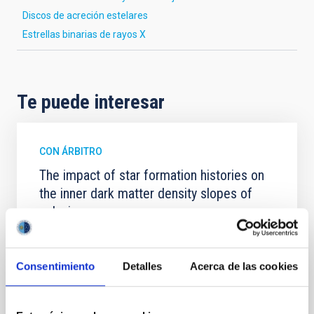
Discos de acreción estelares
Estrellas binarias de rayos X
Te puede interesar
CON ÁRBITRO
The impact of star formation histories on
the inner dark matter density slopes of
galaxies
Aims. We aim to investigate the connection between
star formation histories (SFHs) and the inner dark
matter density profiles of simulated galaxies. In
Consentimiento
Detalles
Acerca de las cookies
particular, we tested whether the burstiness and
temporal distribution of star formation influence the
formation of cored versus cuspy dark matter profiles.