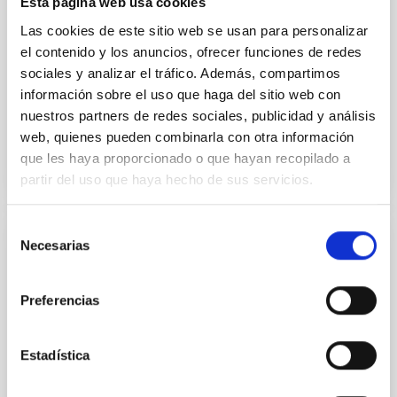
Esta página web usa cookies
Methods. We homogeneously analysed
Las cookies de este sitio web se usan para personalizar
Sarrato-Alós, J. et al.
el contenido y los anuncios, ofrecer funciones de redes
sociales y analizar el tráfico. Además, compartimos
Fecha de publicación:
6
2026
información sobre el uso que haga del sitio web con
nuestros partners de redes sociales, publicidad y análisis
BIBCODE
2026A&A...710A..95S
web, quienes pueden combinarla con otra información
que les haya proporcionado o que hayan recopilado a
NÚMERO DE CITAS
1
partir del uso que haya hecho de sus servicios.
Selección
Necesarias
de
CON ÁRBITRO
consentimiento
Joining forces: 30 years of optical
monitoring of the Einstein Cross
Preferencias
We present extended optical monitoring of the
quadruply-imaged gravitationally lensed quasar QSO
Estadística
2237+0305, the Einstein Cross, including
observations from different observatories in both