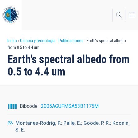
Pasar
al
contenido
principal
Sobrescribir
Inicio
Ciencia y tecnología
Publicaciones
Earth's spectral albedo
from 0.5 to 4.4 um
enlaces
Earth's spectral albedo from
de
0.5 to 4.4 um
ayuda
a
la
navegación
Bibcode
2005AGUFMSA53B1175M
Montanes-Rodrig, P.; Palle, E.; Goode, P. R.; Koonin,
S. E.