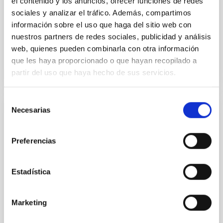
el contenido y los anuncios, ofrecer funciones de redes
Alarcon, Miguel R. et al.
sociales y analizar el tráfico. Además, compartimos
Fecha de publicación:
5
2026
información sobre el uso que haga del sitio web con
nuestros partners de redes sociales, publicidad y análisis
BIBCODE
2026RNAAS..10..143A
web, quienes pueden combinarla con otra información
que les haya proporcionado o que hayan recopilado a
partir del uso que haya hecho de sus servicios.
NÚMERO DE CITAS
0
Selección
Necesarias
de
SIN ÁRBITRO
consentimiento
The impact of Active Galactic Nuclei on
Preferencias
Habitable Worlds
While the influence of supermassive black hole
Estadística
(SMBH) activity on habitability has garnered
attention, the specific effects of active galactic nuclei
(AGN) winds, particularly ultrafast outflows (UFOs),
Marketing
on planetary atmospheres remain largely
unexplored. This study aims to fill this gap by