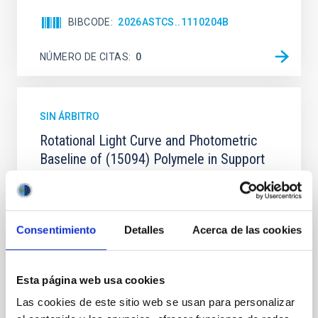
BIBCODE
2026ASTCS..1110204B
NÚMERO DE CITAS
0
SIN ÁRBITRO
Rotational Light Curve and Photometric
Baseline of (15094) Polymele in Support
of the Lucy Mutual Event Campaign
We report a rotational light curve and Fourier baseline
model for the Jupiter Trojan (15094) Polymele, a
Consentimiento
Detalles
Acerca de las cookies
primary target of the NASA Lucy mission, obtained
on 2026 May 19─20 and May 21─22 UT with the
Two-meter Twin Telescope (TTT). Phase-Dispersion
Minimization over the combined two-night dataset
Esta página web usa cookies
yields P rot = 5.762 ± 0.051 hr and a peak-to-peak
Las cookies de este sitio web se usan para personalizar