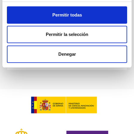
investigating the relationship between SMBH mass
at the
Permitir todas
Waas, Jourdan et al.
Fecha de publicación:
6
2026
Permitir la selección
BIBCODE
2026ASTCS..1100130W
Denegar
NÚMERO DE CITAS
0