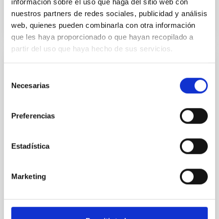
información sobre el uso que haga del sitio web con
BIBCODE
2026A&A...710A..70S
nuestros partners de redes sociales, publicidad y análisis
web, quienes pueden combinarla con otra información
NÚMERO DE CITAS
0
que les haya proporcionado o que hayan recopilado a
partir del uso que haya hecho de sus servicios.
CON ÁRBITRO
Selección
CONCERTO: Forward modelling of
Necesarias
de
interferograms for calibration
consentimiento
Context. The CarbON [CII] line in post-rEionisation and
Preferencias
ReionisaTiOn epoch (CONCERTO) instrument was a
low-resolution mapping Fourier-transform
spectrometer based on lumped-element kinetic
Estadística
inductance detector (LEKID) technology that
operated at 130-310 GHz. It was installed on the 12-
meter APEX telescope in Chile in April 2021 and
Marketing
operated until
Lundgren, A. et al.