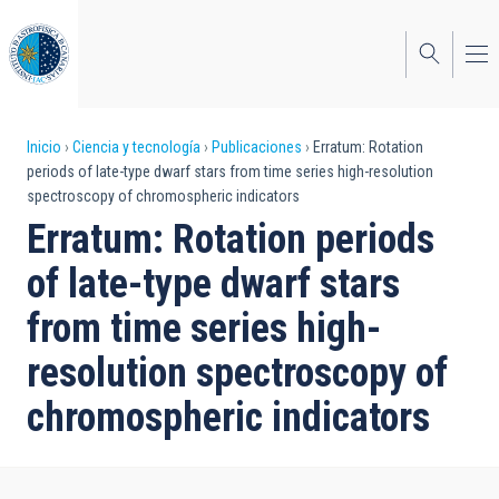
Pasar
al
contenido
principal
Sobrescribir
Inicio
Ciencia y tecnología
Publicaciones
Erratum: Rotation
periods of late-type dwarf stars from time series high-resolution
enlaces
spectroscopy of chromospheric indicators
de
Erratum: Rotation periods
ayuda
of late-type dwarf stars
a
from time series high-
la
resolution spectroscopy of
navegación
chromospheric indicators