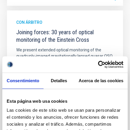
CON ÁRBITRO
Joining forces: 30 years of optical
monitoring of the Einstein Cross
We present extended optical monitoring of the
quadruply-imaged gravitationally lensed quasar QSO
2237+0305, the Einstein Cross, including
observations from different observatories in both
hemispheres and using a new photometric
Consentimiento
Detalles
Acerca de las cookies
technique. This technique uses a region far enough
from the lens system to accurately determine the
sky background level
Esta página web usa cookies
Shalyapin, V. N. et al.
Las cookies de este sitio web se usan para personalizar
Fecha de publicación:
6
2026
el contenido y los anuncios, ofrecer funciones de redes
sociales y analizar el tráfico. Además, compartimos