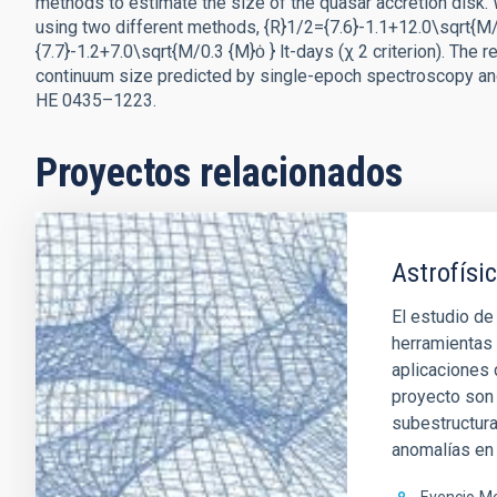
methods to estimate the size of the quasar accretion disk. W
using two different methods, {R}1/2={7.6}-1.1+12.0\sqrt{M/
{7.7}-1.2+7.0\sqrt{M/0.3 {M}ȯ } lt-days (χ 2 criterion). The
continuum size predicted by single-epoch spectroscopy an
HE 0435–1223.
Proyectos relacionados
Astrofísic
El estudio de
herramientas 
aplicaciones 
proyecto son 
subestructura
anomalías en 