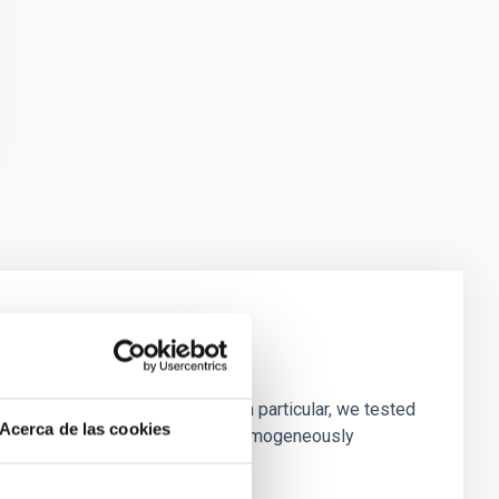
laxies
ofiles of simulated galaxies. In particular, we tested
Acerca de las cookies
rk matter profiles. Methods. We homogeneously