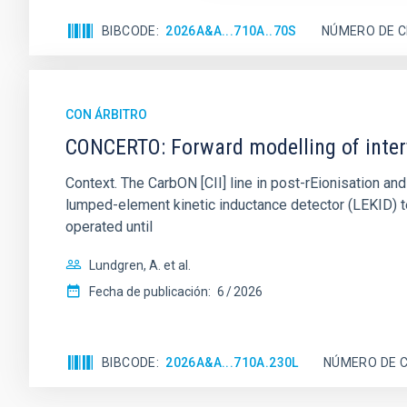
BIBCODE
2026A&A...710A..70S
NÚMERO DE C
CON ÁRBITRO
CONCERTO: Forward modelling of inter
Context. The CarbON [CII] line in post-rEionisation
lumped-element kinetic inductance detector (LEKID) t
operated until
Lundgren, A. et al.
Fecha de publicación:
6
2026
BIBCODE
2026A&A...710A.230L
NÚMERO DE C