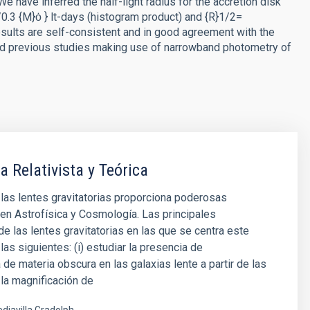
e have inferred the half-light radius for the accretion disk
0.3 {M}ȯ } lt-days (histogram product) and {R}1/2=
 results are self-consistent and in good agreement with the
d previous studies making use of narrowband photometry of
a Relativista y Teórica
 las lentes gravitatorias proporciona poderosas
en Astrofísica y Cosmología. Las principales
de las lentes gravitatorias en las que se centra este
las siguientes: (i) estudiar la presencia de
 de materia obscura en las galaxias lente a partir de las
la magnificación de