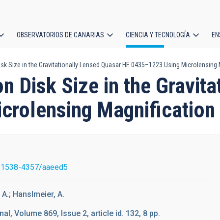
OBSERVATORIOS DE CANARIAS
CIENCIA Y TECNOLOGÍA
EN
ción
sk Size in the Gravitationally Lensed Quasar HE 0435–1223 Using Microlensing M
l
on Disk Size in the Gravit
rolensing Magnification S
/1538-4357/aaeed5
 A.; Hanslmeier, A.
l, Volume 869, Issue 2, article id. 132, 8 pp.