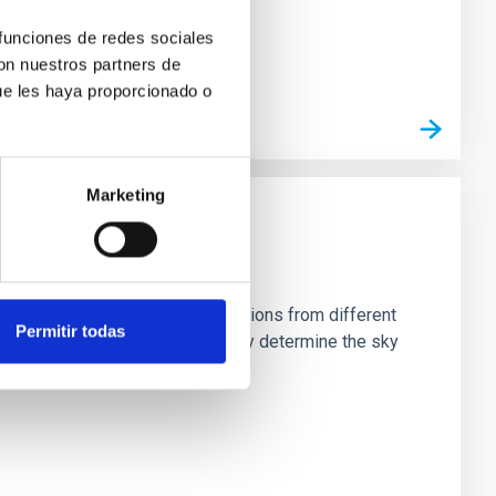
 funciones de redes sociales
con nuestros partners de
ue les haya proporcionado o
Marketing
stein Cross, including observations from different
Permitir todas
rom the lens system to accurately determine the sky