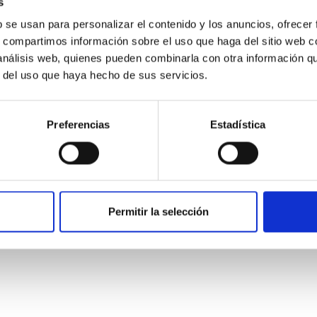
s
b se usan para personalizar el contenido y los anuncios, ofrecer
s, compartimos información sobre el uso que haga del sitio web 
 análisis web, quienes pueden combinarla con otra información q
r del uso que haya hecho de sus servicios.
ITAS
1
Preferencias
Estadística
itoring of the Einstein Cross
ply-imaged gravitationally lensed quasar QSO 2237+0305, the Ein
Permitir la selección
otometric technique. This technique uses a region far enough f