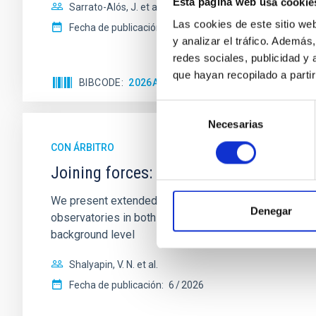
Esta página web usa cookie
Sarrato-Alós, J. et al.
Las cookies de este sitio we
Fecha de publicación:
6
2026
y analizar el tráfico. Ademá
redes sociales, publicidad y
que hayan recopilado a parti
BIBCODE
2026A&A...710A..95S
NÚMERO DE C
Selección
Necesarias
de
consentimiento
CON ÁRBITRO
Joining forces: 30 years of optical mon
We present extended optical monitoring of the quadru
Denegar
observatories in both hemispheres and using a new ph
background level
Shalyapin, V. N. et al.
Fecha de publicación:
6
2026