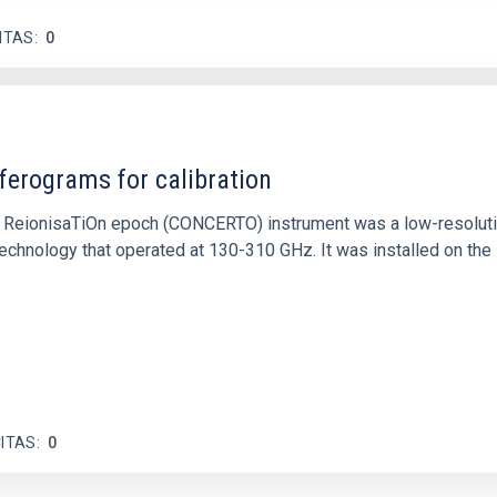
ITAS
0
ferograms for calibration
 and ReionisaTiOn epoch (CONCERTO) instrument was a low-resolu
echnology that operated at 130-310 GHz. It was installed on the
ITAS
0