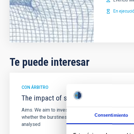
Evencio
Me
En ejecuci
Te puede interesar
CON ÁRBITRO
The impact of star formation histories
Aims. We aim to investigate the connection between sta
Consentimiento
whether the burstiness and temporal distribution of 
analysed