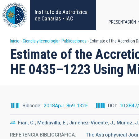
Pasar
al
Instituto de Astrofísica
contenido
de Canarias • IAC
PRESENTACIÓN
principal
Navega
Sobrescribir
Inicio
Ciencia y tecnología
Publicaciones
Estimate of the Accretion Di
principa
Estimate of the Accreti
enlaces
HE 0435–1223 Using Mic
de
ayuda
a
Bibcode
2018ApJ...869..132F
DOI
10.3847
la
Fian, C.; Mediavilla, E.; Jiménez-Vicente, J.; Muñoz, J.
navegación
REFERENCIA BIBLIOGRÁFICA
The Astrophysical Journa