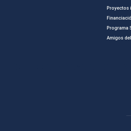
Proyectos i
Financiaci
Programa 
Amigos del
PostFooter > Newsletter link