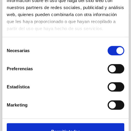
información sobre el uso que haga del sitio web con
nuestros partners de redes sociales, publicidad y análisis
web, quienes pueden combinarla con otra información
CON ÁRBITRO
que les haya proporcionado o que hayan recopilado a
partir del uso que haya hecho de sus servicios.
Joining forces: 30 years of optical
monitoring of the Einstein Cross
Selección
We present extended optical monitoring of the
Necesarias
de
quadruply-imaged gravitationally lensed quasar QSO
consentimiento
2237+0305, the Einstein Cross, including
observations from different observatories in both
Preferencias
hemispheres and using a new photometric
technique. This technique uses a region far enough
from the lens system to accurately determine the
Estadística
sky background level
Shalyapin, V. N. et al.
Marketing
Fecha de publicación:
6
2026