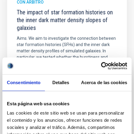
CON ÁRBITRO
The impact of star formation histories on
the inner dark matter density slopes of
galaxies
Aims. We aim to investigate the connection between
star formation histories (SFHs) and the inner dark
matter density profiles of simulated galaxies. In
particular, we tested whether the burstiness and
temporal distribution of star formation influence the
formation of cored versus cuspy dark matter profiles.
Methods. We homogeneously analysed
Consentimiento
Detalles
Acerca de las cookies
Sarrato-Alós, J. et al.
Fecha de publicación:
6
2026
Esta página web usa cookies
Las cookies de este sitio web se usan para personalizar
BIBCODE
2026A&A...710A..95S
el contenido y los anuncios, ofrecer funciones de redes
sociales y analizar el tráfico. Además, compartimos
NÚMERO DE CITAS
1