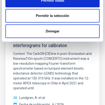
Permitir todas
BIBCODE
2026A&A...710A..70S
NÚMERO DE CITAS
0
Permitir la selección
Denegar
CON ÁRBITRO
CONCERTO: Forward modelling of
interferograms for calibration
Context. The CarbON [CII] line in post-rEionisation and
ReionisaTiOn epoch (CONCERTO) instrument was a
low-resolution mapping Fourier-transform
spectrometer based on lumped-element kinetic
inductance detector (LEKID) technology that
operated at 130-310 GHz. It was installed on the 12-
meter APEX telescope in Chile in April 2021 and
operated until
Lundgren, A. et al.
Fecha de publicación:
6
2026