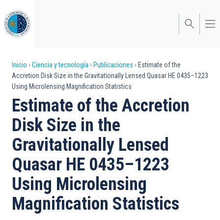
Pasar
al
contenido
principal
Sobrescribir
Inicio
Ciencia y tecnología
Publicaciones
Estimate of the
Accretion Disk Size in the Gravitationally Lensed Quasar HE 0435–1223
enlaces
Using Microlensing Magnification Statistics
de
Estimate of the Accretion
ayuda
Disk Size in the
a
Gravitationally Lensed
la
Quasar HE 0435–1223
navegación
Using Microlensing
Magnification Statistics