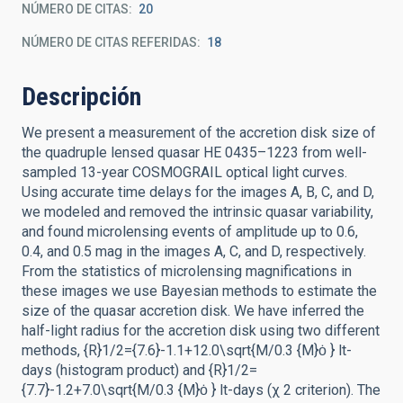
NÚMERO DE CITAS
20
NÚMERO DE CITAS REFERIDAS
18
Descripción
We present a measurement of the accretion disk size of
the quadruple lensed quasar HE 0435–1223 from well-
sampled 13-year COSMOGRAIL optical light curves.
Using accurate time delays for the images A, B, C, and D,
we modeled and removed the intrinsic quasar variability,
and found microlensing events of amplitude up to 0.6,
0.4, and 0.5 mag in the images A, C, and D, respectively.
From the statistics of microlensing magnifications in
these images we use Bayesian methods to estimate the
size of the quasar accretion disk. We have inferred the
half-light radius for the accretion disk using two different
methods, {R}1/2={7.6}-1.1+12.0\sqrt{M/0.3 {M}ȯ } lt-
days (histogram product) and {R}1/2=
{7.7}-1.2+7.0\sqrt{M/0.3 {M}ȯ } lt-days (χ 2 criterion). The