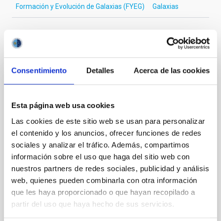
Formación y Evolución de Galaxias (FYEG)
Galaxias
Te puede interesar
Consentimiento
Detalles
Acerca de las cookies
CON ÁRBITRO
Magnetic Field Alignment with Dense
Esta página web usa cookies
Cores in the Transition between Cloud and
Las cookies de este sitio web se usan para personalizar
Core Scales
el contenido y los anuncios, ofrecer funciones de redes
sociales y analizar el tráfico. Además, compartimos
In a magnetically dominated model of star formation,
información sobre el uso que haga del sitio web con
we expect to see alignments between the magnetic
nuestros partners de redes sociales, publicidad y análisis
field orientation of star-forming dense cores and the
cloud-scale magnetic field. A. Pandhi et al. showed
web, quienes pueden combinarla con otra información
instead, however, that the orientation of cores and
que les haya proporcionado o que hayan recopilado a
their angular momentum vectors appear random
partir del uso que haya hecho de sus servicios.
with respect to the larger-scale magnetic