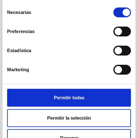
Selección
Yin, Sean et al.
Necesarias
de
Fecha de publicación:
5
2026
consentimiento
Preferencias
BIBCODE
2026APJ..1003...83Y
NÚMERO DE CITAS
0
Estadística
Marketing
CON ÁRBITRO
Clues to inside-out quenching in quiescent
galaxies at 1.2 ≲ z ≲ 2.2: Age, Fe-, and
Permitir todas
Mg-abundance gradients from JWST-
SUSPENSE
Permitir la selección
Spatially resolved stellar populations of massive
quiescent galaxies at cosmic noon provide powerful
insights into star-formation quenching and stellar
Denegar