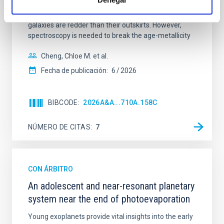
mass assembly mechanisms. Previous photometric
studies have revealed that the cores of these
galaxies are redder than their outskirts. However,
spectroscopy is needed to break the age-metallicity
Cheng, Chloe M. et al.
Fecha de publicación:
6
2026
BIBCODE
2026A&A...710A.158C
NÚMERO DE CITAS
7
CON ÁRBITRO
An adolescent and near-resonant planetary
system near the end of photoevaporation
Young exoplanets provide vital insights into the early