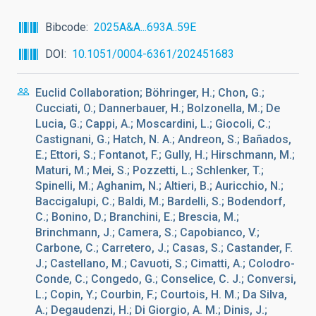
Bibcode
2025A&A...693A..59E
DOI
10.1051/0004-6361/202451683
Euclid Collaboration; Böhringer, H.; Chon, G.;
Cucciati, O.; Dannerbauer, H.; Bolzonella, M.; De
Lucia, G.; Cappi, A.; Moscardini, L.; Giocoli, C.;
Castignani, G.; Hatch, N. A.; Andreon, S.; Bañados,
E.; Ettori, S.; Fontanot, F.; Gully, H.; Hirschmann, M.;
Maturi, M.; Mei, S.; Pozzetti, L.; Schlenker, T.;
Spinelli, M.; Aghanim, N.; Altieri, B.; Auricchio, N.;
Baccigalupi, C.; Baldi, M.; Bardelli, S.; Bodendorf,
C.; Bonino, D.; Branchini, E.; Brescia, M.;
Brinchmann, J.; Camera, S.; Capobianco, V.;
Carbone, C.; Carretero, J.; Casas, S.; Castander, F.
J.; Castellano, M.; Cavuoti, S.; Cimatti, A.; Colodro-
Conde, C.; Congedo, G.; Conselice, C. J.; Conversi,
L.; Copin, Y.; Courbin, F.; Courtois, H. M.; Da Silva,
A.; Degaudenzi, H.; Di Giorgio, A. M.; Dinis, J.;