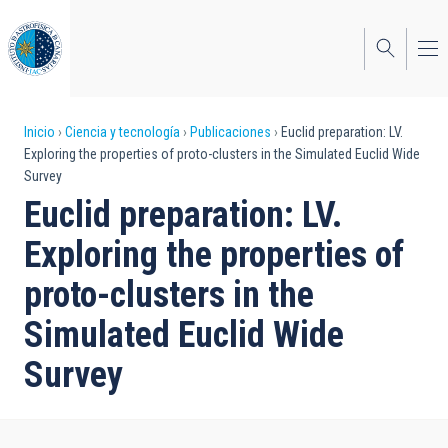
Pasar
al
contenido
principal
Sobrescribir
Inicio
Ciencia y tecnología
Publicaciones
Euclid preparation: LV.
Exploring the properties of proto-clusters in the Simulated Euclid Wide
enlaces
Survey
de
Euclid preparation: LV.
ayuda
Exploring the properties of
a
proto-clusters in the
la
Simulated Euclid Wide
navegación
Survey