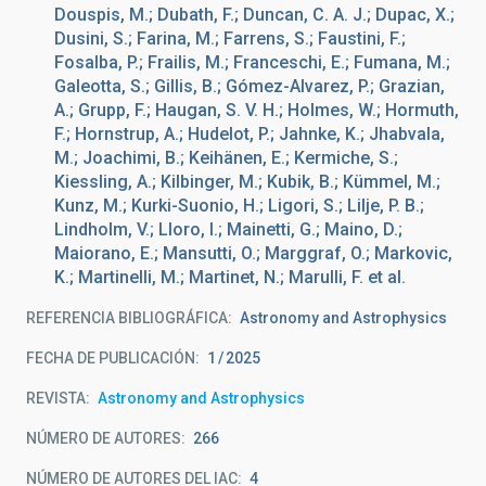
Douspis, M.; Dubath, F.; Duncan, C. A. J.; Dupac, X.;
Dusini, S.; Farina, M.; Farrens, S.; Faustini, F.;
Fosalba, P.; Frailis, M.; Franceschi, E.; Fumana, M.;
Galeotta, S.; Gillis, B.; Gómez-Alvarez, P.; Grazian,
A.; Grupp, F.; Haugan, S. V. H.; Holmes, W.; Hormuth,
F.; Hornstrup, A.; Hudelot, P.; Jahnke, K.; Jhabvala,
M.; Joachimi, B.; Keihänen, E.; Kermiche, S.;
Kiessling, A.; Kilbinger, M.; Kubik, B.; Kümmel, M.;
Kunz, M.; Kurki-Suonio, H.; Ligori, S.; Lilje, P. B.;
Lindholm, V.; Lloro, I.; Mainetti, G.; Maino, D.;
Maiorano, E.; Mansutti, O.; Marggraf, O.; Markovic,
K.; Martinelli, M.; Martinet, N.; Marulli, F. et al.
REFERENCIA BIBLIOGRÁFICA
Astronomy and Astrophysics
FECHA DE PUBLICACIÓN:
1
2025
REVISTA
Astronomy and Astrophysics
NÚMERO DE AUTORES
266
NÚMERO DE AUTORES DEL IAC
4