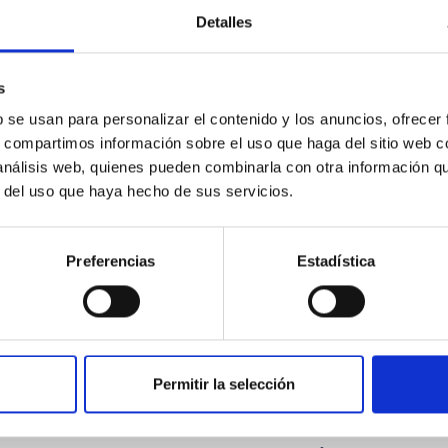
ores in the Transition between Cloud and Cor
Detalles
 we expect to see alignments between the magnetic field orienta
ver, that the orientation of cores and their angular momentum vec
s
b se usan para personalizar el contenido y los anuncios, ofrecer
s, compartimos información sobre el uso que haga del sitio web 
 análisis web, quienes pueden combinarla con otra información q
r del uso que haya hecho de sus servicios.
ITAS
0
Preferencias
Estadística
scent galaxies at 1.2 ≲ z ≲ 2.2: Age, Fe-, an
Permitir la selección