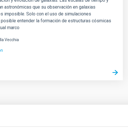
ación y evolución de galaxias. Las escalas de tiempo y
an astronómicas que su observación en galaxias
es imposible. Solo con el uso de simulaciones
 posible entender la formación de estructuras cósmicas
tual marco
lla Vecchia
ón