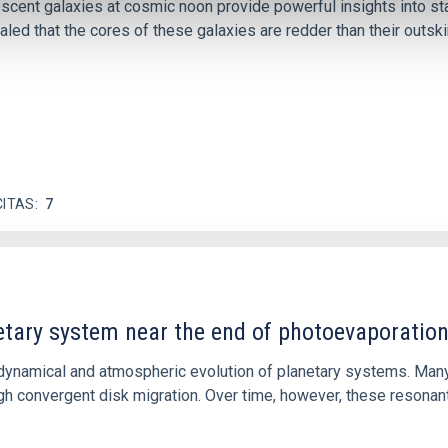
iescent galaxies at cosmic noon provide powerful insights into 
ed that the cores of these galaxies are redder than their outsk
CITAS
7
etary system near the end of photoevaporatio
ly dynamical and atmospheric evolution of planetary systems. Ma
 convergent disk migration. Over time, however, these resonant 