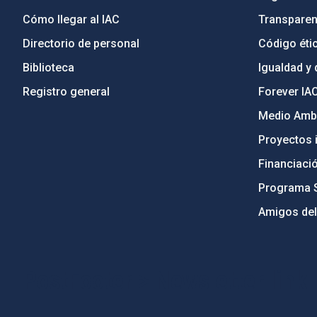
Cómo llegar al IAC
Transparen
Directorio de personal
Código étic
Biblioteca
Igualdad y 
Registro general
Forever IA
Medio Ambi
Proyectos i
Financiaci
Programa 
Amigos del
PostFooter > Newsletter link