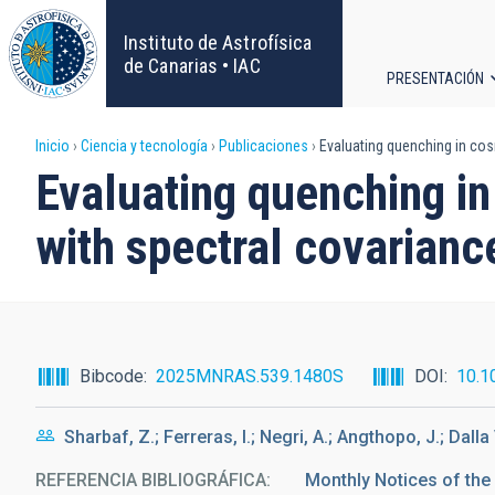
Pasar
al
Instituto de Astrofísica
contenido
de Canarias • IAC
PRESENTACIÓN
principal
Navega
Sobrescribir
Inicio
Ciencia y tecnología
Publicaciones
Evaluating quenching in cos
principa
Evaluating quenching i
enlaces
with spectral covarianc
de
ayuda
a
Bibcode
2025MNRAS.539.1480S
DOI
10.1
la
Sharbaf, Z.; Ferreras, I.; Negri, A.; Angthopo, J.; Dalla
navegación
REFERENCIA BIBLIOGRÁFICA
Monthly Notices of the