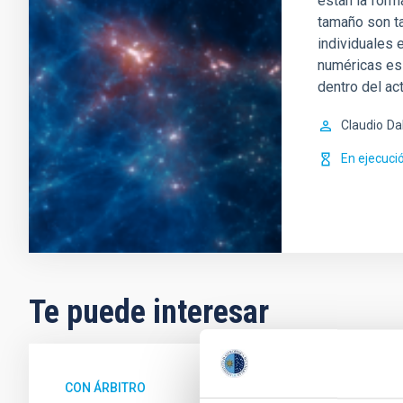
están la form
tamaño son t
individuales 
numéricas es
dentro del ac
Claudio
Da
En ejecuci
Te puede interesar
CON ÁRBITRO