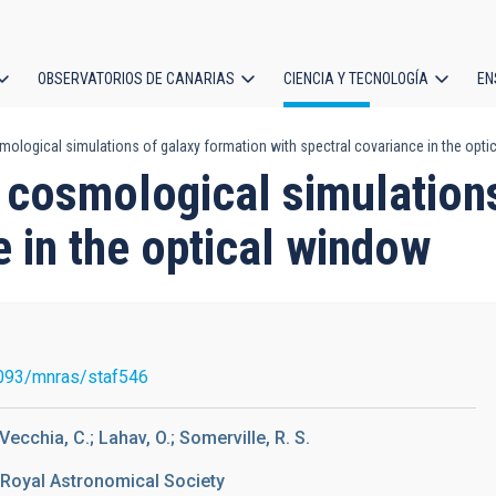
OBSERVATORIOS DE CANARIAS
CIENCIA Y TECNOLOGÍA
EN
ción
mological simulations of galaxy formation with spectral covariance in the opt
l
n cosmological simulation
e in the optical window
093/mnras/staf546
 Vecchia, C.; Lahav, O.; Somerville, R. S.
 Royal Astronomical Society