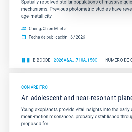
Spatially resolved stellar populations of massive qu
mechanisms. Previous photometric studies have reveal
age-metallicity
Cheng, Chloe M. et al.
Fecha de publicación:
6
2026
BIBCODE
2026A&A...710A.158C
NÚMERO DE 
CON ÁRBITRO
An adolescent and near-resonant plan
Young exoplanets provide vital insights into the ear
mean-motion resonances, probably established through
proposed for