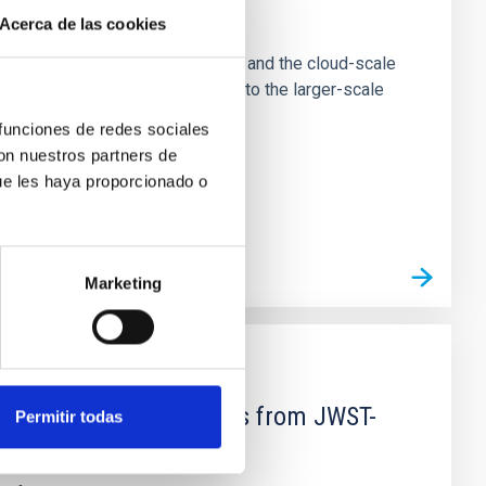
e Scales
Acerca de las cookies
tion of star-forming dense cores and the cloud-scale
tors appear random with respect to the larger-scale
 funciones de redes sociales
con nuestros partners de
ue les haya proporcionado o
Marketing
d Mg-abundance gradients from JWST-
Permitir todas