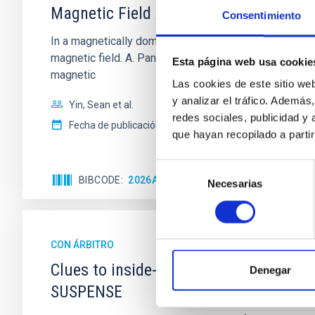
Magnetic Field Alignment with Dense C
Consentimiento
In a magnetically dominated model of star formation,
magnetic field. A. Pandhi et al. showed instead, howe
Esta página web usa cookie
magnetic
Las cookies de este sitio we
y analizar el tráfico. Ademá
Yin, Sean et al.
redes sociales, publicidad y
Fecha de publicación:
5
2026
que hayan recopilado a parti
Selección
BIBCODE
2026APJ..1003...83Y
NÚMERO DE C
Necesarias
de
consentimiento
CON ÁRBITRO
Clues to inside-out quenching in quie
Denegar
SUSPENSE