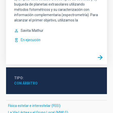
buqueda de planetas extrasolares utilizando
métodos fotométricos y su caracterización con
información complementaria (espectrometría). Para
alcanzar el primer objetivo, utilizamos la
Savita
Mathur
En ejecución
TIPO
CON ÁRBITRO
Física estelar e interestelar (FEEI)
La Vía Láctea y el Grupo Local (MWLG)