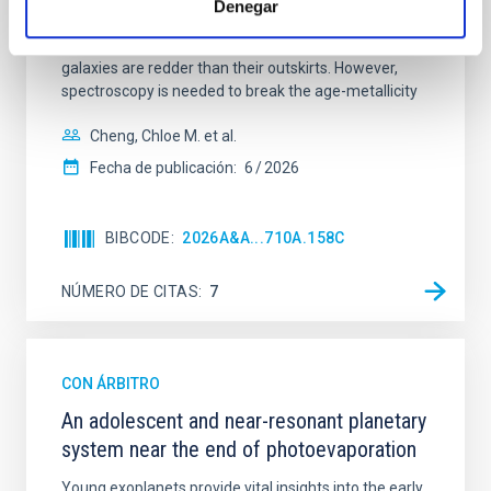
Denegar
mass assembly mechanisms. Previous photometric
studies have revealed that the cores of these
galaxies are redder than their outskirts. However,
spectroscopy is needed to break the age-metallicity
Cheng, Chloe M. et al.
Fecha de publicación:
6
2026
BIBCODE
2026A&A...710A.158C
NÚMERO DE CITAS
7
CON ÁRBITRO
An adolescent and near-resonant planetary
system near the end of photoevaporation
Young exoplanets provide vital insights into the early