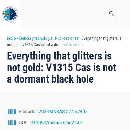
Pasar
al
contenido
principal
Sobrescribir
Inicio
Ciencia y tecnología
Publicaciones
Everything that glitters is
not gold: V1315 Cas is not a dormant black hole
enlaces
Everything that glitters is
de
not gold: V1315 Cas is not
ayuda
a dormant black hole
a
la
navegación
Bibcode
2023MNRAS.524.5749Z
DOI
10.1093/mnras/stad2137