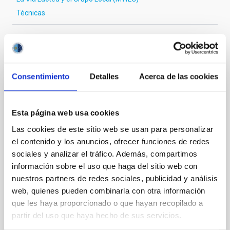
Técnicas
Te puede interesar
Consentimiento
Detalles
Acerca de las cookies
CON ÁRBITRO
Esta página web usa cookies
Magnetic Field Alignment with Dense
Cores in the Transition between Cloud and
Las cookies de este sitio web se usan para personalizar
Core Scales
el contenido y los anuncios, ofrecer funciones de redes
sociales y analizar el tráfico. Además, compartimos
In a magnetically dominated model of star formation,
información sobre el uso que haga del sitio web con
we expect to see alignments between the magnetic
nuestros partners de redes sociales, publicidad y análisis
field orientation of star-forming dense cores and the
web, quienes pueden combinarla con otra información
cloud-scale magnetic field. A. Pandhi et al. showed
que les haya proporcionado o que hayan recopilado a
instead, however, that the orientation of cores and
their angular momentum vectors appear random
partir del uso que haya hecho de sus servicios.
with respect to the larger-scale magnetic