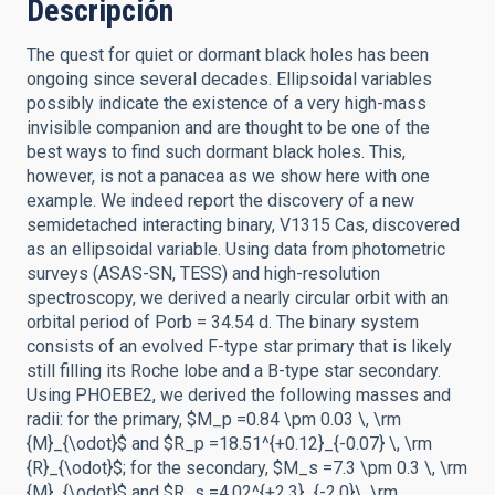
Descripción
The quest for quiet or dormant black holes has been
ongoing since several decades. Ellipsoidal variables
possibly indicate the existence of a very high-mass
invisible companion and are thought to be one of the
best ways to find such dormant black holes. This,
however, is not a panacea as we show here with one
example. We indeed report the discovery of a new
semidetached interacting binary, V1315 Cas, discovered
as an ellipsoidal variable. Using data from photometric
surveys (ASAS-SN, TESS) and high-resolution
spectroscopy, we derived a nearly circular orbit with an
orbital period of Porb = 34.54 d. The binary system
consists of an evolved F-type star primary that is likely
still filling its Roche lobe and a B-type star secondary.
Using PHOEBE2, we derived the following masses and
radii: for the primary, $M_p =0.84 \pm 0.03 \, \rm
{M}_{\odot}$ and $R_p =18.51^{+0.12}_{-0.07} \, \rm
{R}_{\odot}$; for the secondary, $M_s =7.3 \pm 0.3 \, \rm
{M}_{\odot}$ and $R_s =4.02^{+2.3}_{-2.0}\, \rm