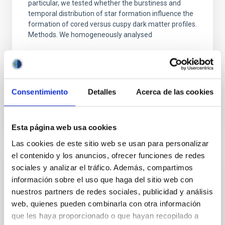
particular, we tested whether the burstiness and
temporal distribution of star formation influence the
formation of cored versus cuspy dark matter profiles.
Methods. We homogeneously analysed
Sarrato-Alós, J. et al.
Fecha de publicación:
6
2026
Consentimiento
Detalles
Acerca de las cookies
BIBCODE
2026A&A...710A..95S
NÚMERO DE CITAS
1
Esta página web usa cookies
Las cookies de este sitio web se usan para personalizar
el contenido y los anuncios, ofrecer funciones de redes
sociales y analizar el tráfico. Además, compartimos
CON ÁRBITRO
información sobre el uso que haga del sitio web con
Joining forces: 30 years of optical
nuestros partners de redes sociales, publicidad y análisis
monitoring of the Einstein Cross
web, quienes pueden combinarla con otra información
que les haya proporcionado o que hayan recopilado a
We present extended optical monitoring of the