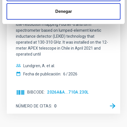
interferograms for calibration
Denegar
Context. The CarbON [CII] line in post-rEionisation and
ReionisaTiOn epoch (CONCERTO) instrument was a
low-resolution mapping Fourier-transform
spectrometer based on lumped-element kinetic
inductance detector (LEKID) technology that
operated at 130-310 GHz. It was installed on the 12-
meter APEX telescope in Chile in April 2021 and
operated until
Lundgren, A. et al.
Fecha de publicación:
6
2026
BIBCODE
2026A&A...710A.230L
NÚMERO DE CITAS
0