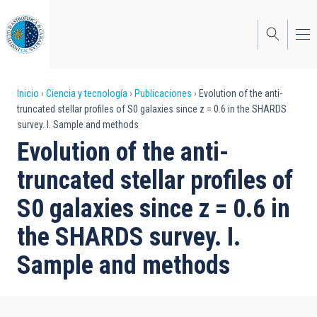
Pasar
al
contenido
principal
Sobrescribir
Inicio
Ciencia y tecnología
Publicaciones
Evolution of the anti-
truncated stellar profiles of S0 galaxies since z = 0.6 in the SHARDS
enlaces
survey. I. Sample and methods
de
Evolution of the anti-
ayuda
truncated stellar profiles of
a
S0 galaxies since z = 0.6 in
la
the SHARDS survey. I.
navegación
Sample and methods