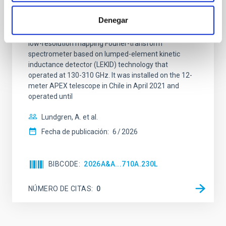
interferograms for calibration
Denegar
Context. The CarbON [CII] line in post-rEionisation and
ReionisaTiOn epoch (CONCERTO) instrument was a
low-resolution mapping Fourier-transform
spectrometer based on lumped-element kinetic
inductance detector (LEKID) technology that
operated at 130-310 GHz. It was installed on the 12-
meter APEX telescope in Chile in April 2021 and
operated until
Lundgren, A. et al.
Fecha de publicación:
6
2026
BIBCODE
2026A&A...710A.230L
NÚMERO DE CITAS
0