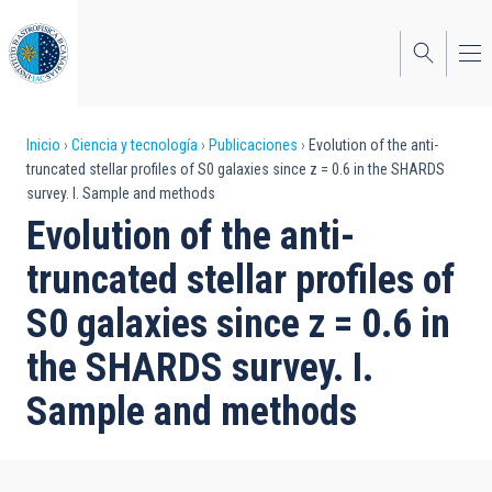
Pasar
al
contenido
principal
Sobrescribir
Inicio
Ciencia y tecnología
Publicaciones
Evolution of the anti-
truncated stellar profiles of S0 galaxies since z = 0.6 in the SHARDS
enlaces
survey. I. Sample and methods
de
Evolution of the anti-
ayuda
truncated stellar profiles of
a
S0 galaxies since z = 0.6 in
la
the SHARDS survey. I.
navegación
Sample and methods