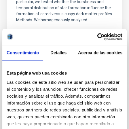
particular, we tested whether the burstiness and
temporal distribution of star formation influence the
formation of cored versus cuspy dark matter profiles.
Methods. We homogeneously analysed
Sarrato-Alós, J. et al.
Fecha de publicación:
6
2026
Consentimiento
Detalles
Acerca de las cookies
BIBCODE
2026A&A...710A..95S
NÚMERO DE CITAS
1
Esta página web usa cookies
Las cookies de este sitio web se usan para personalizar
el contenido y los anuncios, ofrecer funciones de redes
sociales y analizar el tráfico. Además, compartimos
CON ÁRBITRO
información sobre el uso que haga del sitio web con
Joining forces: 30 years of optical
nuestros partners de redes sociales, publicidad y análisis
monitoring of the Einstein Cross
web, quienes pueden combinarla con otra información
que les haya proporcionado o que hayan recopilado a
We present extended optical monitoring of the