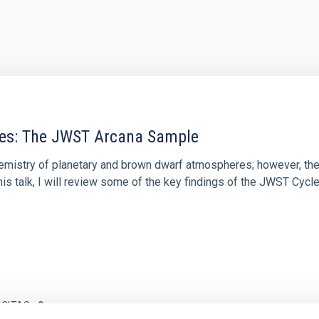
res: The JWST Arcana Sample
hemistry of planetary and brown dwarf atmospheres; however, the
his talk, I will review some of the key findings of the JWST Cycl
 CITAS
0