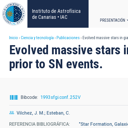
Pasar
al
Instituto de Astrofísica
contenido
de Canarias • IAC
PRESENTACIÓN
principal
Navega
Sobrescribir
Inicio
Ciencia y tecnología
Publicaciones
Evolved massive stars in gia
principa
Evolved massive stars i
enlaces
prior to SN events.
de
ayuda
a
Bibcode
1993sfgi.conf..252V
la
Vilchez, J. M.; Esteban, C.
navegación
REFERENCIA BIBLIOGRÁFICA
"Star Formation, Galaxi