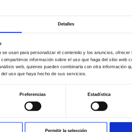
Detalles
c Baseline of (15094) Polymele in Support of
s
ne model for the Jupiter Trojan (15094) Polymele, a primary targ
scope (TTT). Phase-Dispersion Minimization over the combined 
b se usan para personalizar el contenido y los anuncios, ofrecer
s, compartimos información sobre el uso que haga del sitio web 
 análisis web, quienes pueden combinarla con otra información q
r del uso que haya hecho de sus servicios.
Preferencias
Estadística
CITAS
0
Permitir la selección