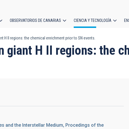
OBSERVATORIOS DE CANARIAS
CIENCIA Y TECNOLOGÍA
EN
ción
nt H II regions: the chemical enrichment prior to SN events.
l
n giant H II regions: the 
es and the Interstellar Medium, Procedings of the