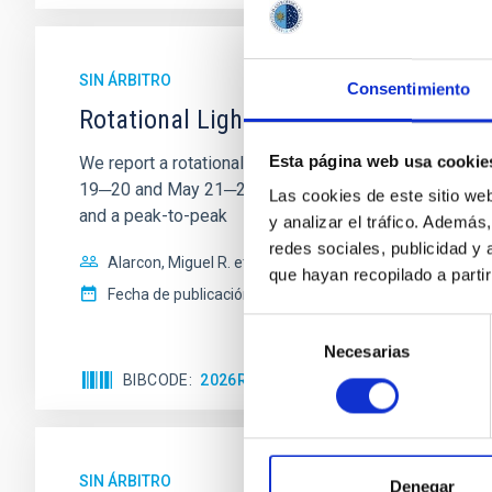
SIN ÁRBITRO
Consentimiento
Rotational Light Curve and Photometri
Esta página web usa cookie
We report a rotational light curve and Fourier baseli
19─20 and May 21─22 UT with the Two-meter Twin Tele
Las cookies de este sitio we
and a peak-to-peak
y analizar el tráfico. Ademá
redes sociales, publicidad y
Alarcon, Miguel R. et al.
que hayan recopilado a parti
Fecha de publicación:
5
2026
Selección
Necesarias
de
consentimiento
BIBCODE
2026RNAAS..10..143A
NÚMERO DE 
SIN ÁRBITRO
Denegar