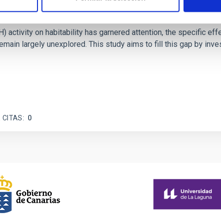
on Habitable Worlds
ctivity on habitability has garnered attention, the specific effec
emain largely unexplored. This study aims to fill this gap by in
 CITAS
0