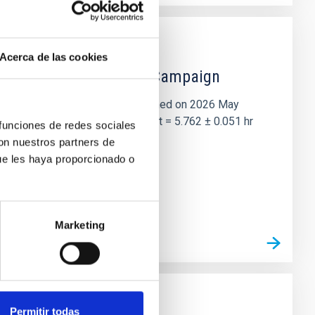
Acerca de las cookies
 the Lucy Mutual Event Campaign
et of the NASA Lucy mission, obtained on 2026 May
two-night dataset yields P rot = 5.762 ± 0.051 hr
 funciones de redes sociales
con nuestros partners de
ue les haya proporcionado o
Marketing
Permitir todas