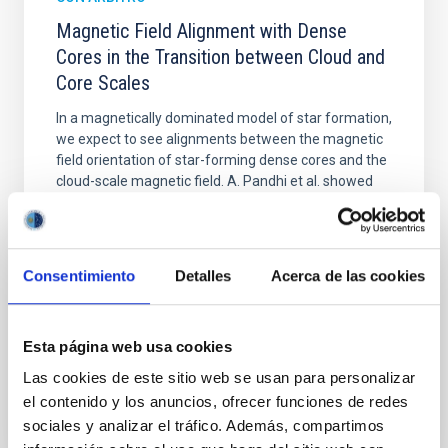
Magnetic Field Alignment with Dense
Cores in the Transition between Cloud and
Core Scales
In a magnetically dominated model of star formation,
we expect to see alignments between the magnetic
field orientation of star-forming dense cores and the
cloud-scale magnetic field. A. Pandhi et al. showed
instead, however, that the orientation of cores and
their angular momentum vectors appear random
with respect to the larger-scale magnetic
Consentimiento
Detalles
Acerca de las cookies
Yin, Sean et al.
Fecha de publicación:
5
2026
Esta página web usa cookies
Las cookies de este sitio web se usan para personalizar
BIBCODE
2026APJ..1003...83Y
el contenido y los anuncios, ofrecer funciones de redes
sociales y analizar el tráfico. Además, compartimos
NÚMERO DE CITAS
0