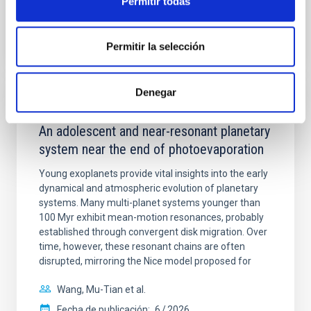
Permitir todas
BIBCODE
2026A&A...710A.158C
Permitir la selección
NÚMERO DE CITAS
7
Denegar
CON ÁRBITRO
An adolescent and near-resonant planetary
system near the end of photoevaporation
Young exoplanets provide vital insights into the early
dynamical and atmospheric evolution of planetary
systems. Many multi-planet systems younger than
100 Myr exhibit mean-motion resonances, probably
established through convergent disk migration. Over
time, however, these resonant chains are often
disrupted, mirroring the Nice model proposed for
Wang, Mu-Tian et al.
Fecha de publicación:
6
2026