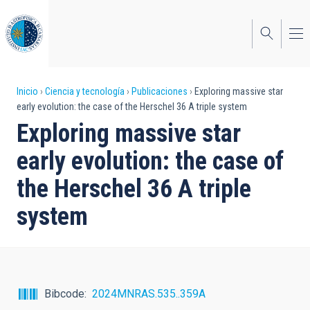
Pasar
al
contenido
principal
Sobrescribir
Inicio
Ciencia y tecnología
Publicaciones
Exploring massive star
early evolution: the case of the Herschel 36 A triple system
enlaces
Exploring massive star
de
early evolution: the case of
ayuda
the Herschel 36 A triple
a
system
la
navegación
Bibcode
2024MNRAS.535..359A