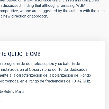
ometer based on WGM resonance are analyzed and compared
hen discussed, finding that although promising, WGM
competitive, whose are suggested by the authors with the idea
 a new direction or approach.
nto QUIJOTE CMB
n programa de dos telescopios y su batería de
 instalados en el Observatorio del Teide, dedicados
nte a la caracterización de la polarización del Fondo
icroondas, en el rango de frecuencias de 10-42 GHz.
to
Rubiño Martín
ón