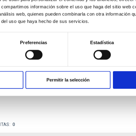
s, compartimos información sobre el uso que haga del sitio web 
ITAS
1
 análisis web, quienes pueden combinarla con otra información q
r del uso que haya hecho de sus servicios.
Preferencias
Estadística
itoring of the Einstein Cross
ply-imaged gravitationally lensed quasar QSO 2237+0305, the Ein
otometric technique. This technique uses a region far enough f
Permitir la selección
ITAS
0