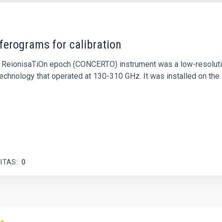
ferograms for calibration
 and ReionisaTiOn epoch (CONCERTO) instrument was a low-resolu
echnology that operated at 130-310 GHz. It was installed on the
ITAS
0