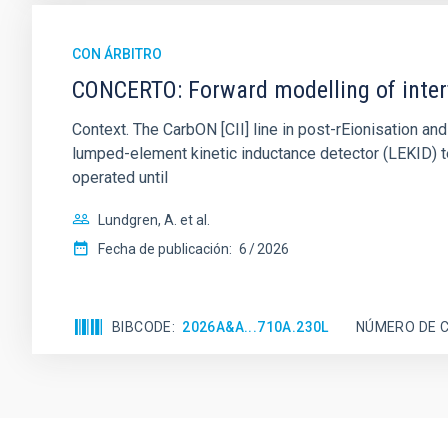
CON ÁRBITRO
CONCERTO: Forward modelling of inter
Context. The CarbON [CII] line in post-rEionisation
lumped-element kinetic inductance detector (LEKID) t
operated until
Lundgren, A. et al.
Fecha de publicación:
6
2026
BIBCODE
2026A&A...710A.230L
NÚMERO DE C