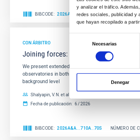
y analizar el tráfico. Ademá
BIBCODE
2026A&A...710A..95S
NÚMERO DE C
redes sociales, publicidad y
que hayan recopilado a parti
Selección
CON ÁRBITRO
Necesarias
de
consentimiento
Joining forces: 30 years of optical mon
We present extended optical monitoring of the quadru
observatories in both hemispheres and using a new ph
background level
Denegar
Shalyapin, V. N. et al.
Fecha de publicación:
6
2026
BIBCODE
2026A&A...710A..70S
NÚMERO DE C