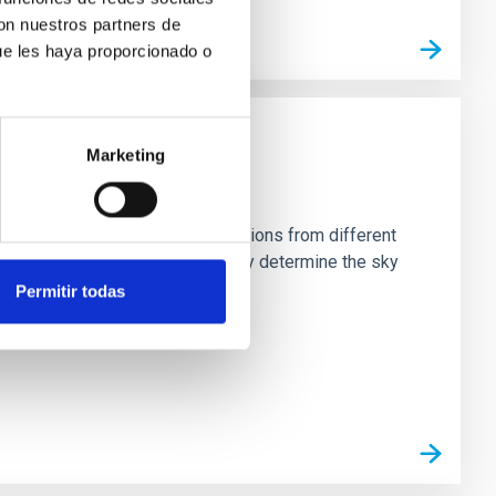
con nuestros partners de
ue les haya proporcionado o
Marketing
stein Cross, including observations from different
rom the lens system to accurately determine the sky
Permitir todas