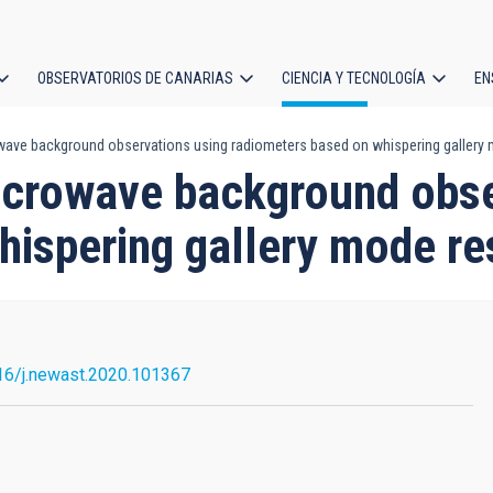
OBSERVATORIOS DE CANARIAS
CIENCIA Y TECNOLOGÍA
EN
ción
owave background observations using radiometers based on whispering gallery
l
microwave background obse
hispering gallery mode re
16/j.newast.2020.101367