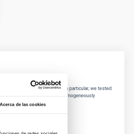
laxies
ofiles of simulated galaxies. In particular, we tested
rk matter profiles. Methods. We homogeneously
Acerca de las cookies
 funciones de redes sociales