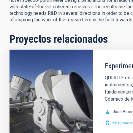
novel spectro-polarimeter design. Simulations for a radi
with state-of-the-art coherent receivers. The results are t
technology needs R&D in several directions in order to be 
of inspiring the work of the researchers in the field towards
Proyectos relacionados
Experime
QUIJOTE es u
instrumentos,
fundamentalme
Cósmico de M
José Alber
En ejecuci