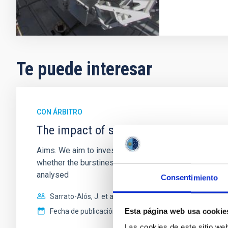
Te puede interesar
CON ÁRBITRO
The impact of star formation histories
Aims. We aim to investigate the connection between sta
whether the burstiness and temporal distribution of 
analysed
Consentimiento
Sarrato-Alós, J. et al.
Esta página web usa cookie
Fecha de publicación:
6
2026
Las cookies de este sitio we