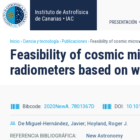
Pasar
al
Instituto de Astrofísica
contenido
de Canarias • IAC
PRESENTACIÓN
principal
Navega
Sobrescribir
Inicio
Ciencia y tecnología
Publicaciones
Feasibility of cosmic micr
principa
Feasibility of cosmic 
enlaces
radiometers based on w
de
ayuda
a
Bibcode
2020NewA...7801367D
DOI
10.10
la
De Miguel-Hernández, Javier; Hoyland, Roger J.
navegación
REFERENCIA BIBLIOGRÁFICA
New Astronomy