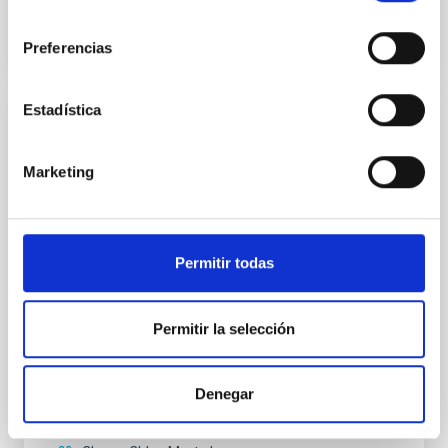
BIBCODE
2026APJ..1003...83Y
consentimiento
Preferencias
NÚMERO DE CITAS
0
Estadística
CON ÁRBITRO
Clues to inside-out quenching in quiescent
Marketing
galaxies at 1.2 ≲ z ≲ 2.2: Age, Fe-, and
Mg-abundance gradients from JWST-
SUSPENSE
Permitir todas
Spatially resolved stellar populations of massive
quiescent galaxies at cosmic noon provide powerful
insights into star-formation quenching and stellar
Permitir la selección
mass assembly mechanisms. Previous photometric
studies have revealed that the cores of these
galaxies are redder than their outskirts. However,
Denegar
spectroscopy is needed to break the age-metallicity