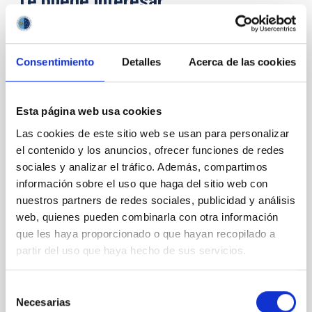
Te puede interesar
CON ÁRBITRO
Consentimiento
Detalles
Acerca de las cookies
Magnetic Field Alignment with Dense
Cores in the Transition between Cloud and
Core Scales
Esta página web usa cookies
Las cookies de este sitio web se usan para personalizar
In a magnetically dominated model of star formation,
we expect to see alignments between the magnetic
el contenido y los anuncios, ofrecer funciones de redes
field orientation of star-forming dense cores and the
sociales y analizar el tráfico. Además, compartimos
cloud-scale magnetic field. A. Pandhi et al. showed
información sobre el uso que haga del sitio web con
instead, however, that the orientation of cores and
nuestros partners de redes sociales, publicidad y análisis
their angular momentum vectors appear random
web, quienes pueden combinarla con otra información
with respect to the larger-scale magnetic
que les haya proporcionado o que hayan recopilado a
partir del uso que haya hecho de sus servicios.
Yin, Sean et al.
Fecha de publicación:
5
2026
Selección
Necesarias
de