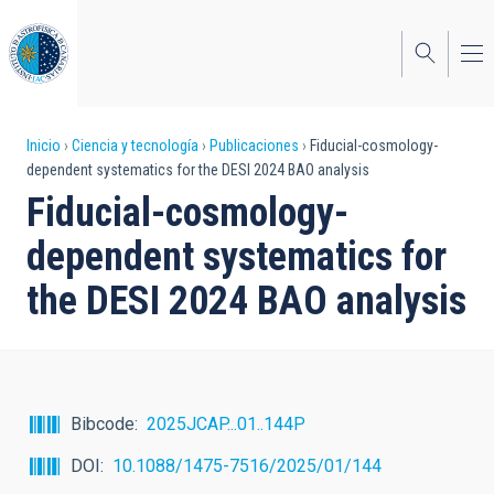
Pasar
al
contenido
principal
Sobrescribir
Inicio
Ciencia y tecnología
Publicaciones
Fiducial-cosmology-
dependent systematics for the DESI 2024 BAO analysis
enlaces
Fiducial-cosmology-
de
dependent systematics for
ayuda
the DESI 2024 BAO analysis
a
la
navegación
Bibcode
2025JCAP...01..144P
DOI
10.1088/1475-7516/2025/01/144