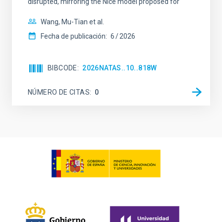
disrupted, mirroring the Nice model proposed for
Wang, Mu-Tian et al.
Fecha de publicación:
6
2026
BIBCODE
2026NATAS..10..818W
NÚMERO DE CITAS
0