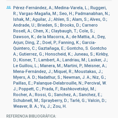
Pérez-Fernández, A.; Medina-Varela, L.; Ruggeri,
R.; Vargas-Magaña, M.; Seo, H.; Padmanabhan, N.;
Ishak, M.; Aguilar, J.; Ahlen, S.; Alam, S.; Alves, O.;
Andrade, U.; Brieden, S.; Brooks, D.; Carnero
Rosell, A.; Chen, X.; Claybaugh, T.; Cole, S.;
Dawson, K.; de la Macorra, A.; de Mattia, A.; Dey,
Arjun; Ding, Z.; Doel, P.; Fanning, K.; Garcia-
Quintero, C.; Gaztañaga, E.; Gontcho, S. Gontcho
A.; Gutierrez, G.; Honscheid, K.; Juneau, S.; Kirkby,
D.; Kisner, T.; Lambert, A.; Landriau, M.; Lasker, J.;
Le Guillou, L.; Manera, M.; Martini, P.; Meisner, A.;
Mena-Fernández, J.; Miquel, R.; Moustakas, J.;
Myers, A. D.; Nadathur, S.; Newman, J. A.; Niz, G.;
Paillas, E.; Palanque-Delabrouille, N.; Percival, W.
J.; Poppett, C.; Prada, F.; Rashkovetskyi, M.;
Rocher, A.; Rossi, G.; Sanchez, A.; Sanchez, E.;
Schubnell, M.; Sprayberry, D.; Tarlé, G.; Valcin, D.;
Weaver, B. A.; Yu, J.; Zou, H.
REFERENCIA BIBLIOGRÁFICA