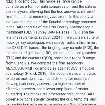
fiducial cosmology. This model reliance can be
considered a form of data compression, and the data is
then analysed allowing that the true answer is different
from the fiducial cosmology assumed. In this study, we
evaluate the impact of the fiducial cosmology assumed
in the BAO analysis of the Dark Energy Spectroscopic
Instrument (DESI) survey Data Release 1 (DR1) on the
final measurements in DESI 2024 III. We utilise a suite of
mock galaxy catalogues with survey realism that mirrors
the DESI DR1 tracers: the bright galaxy sample (BGS), the
luminous red galaxies (LRG), the emission line galaxies
(ELG) and the quasars (QSO), spanning a redshift range
from 0.1 to 2.1. We compare the four secondary
ABACUSSUMMIT cosmologies against DESI's fiducial
cosmology (Planck 2018). The secondary cosmologies
explored include a lower cold dark matter density, a
thawing dark energy universe, a higher number of
effective species, and a lower amplitude of matter
clustering. The mocks are processed through the BAO
pipeline by consistently iterating the grid, template, and
reconstruction reference cosmologies. We determine a