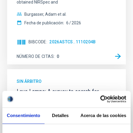
obtained NIRSpec and
Burgasser, Adam et al.
Fecha de publicación:
6
2026
BIBCODE
2026ASTCS..1110204B
NÚMERO DE CITAS
0
SIN ÁRBITRO
Lava Lamps: A survey to search for
silicate vapor atmospheres in the ultra-hot
terrestrial planet population
Consentimiento
Detalles
Acerca de las cookies
Ultra-hot rocky exoplanets above 1700 K may
possess dayside temperatures that are hot enough
to have their surfaces vaporize and become a silicate