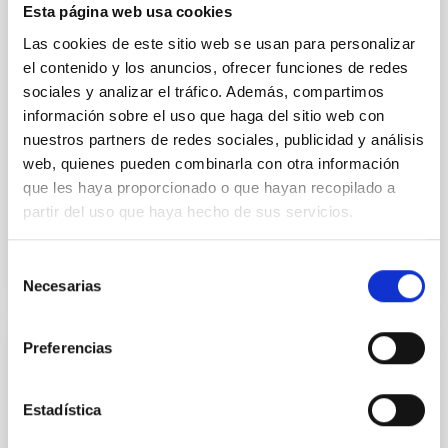
vapor atmosphere. Secondary eclipse thermal
Esta página web usa cookies
emission can efficiently probe for the presence of
Las cookies de este sitio web se usan para personalizar
these atmospheres on a rocky planet. We observed
el contenido y los anuncios, ofrecer funciones de redes
single JWST MIRI/LRS secondary eclipses for 10
sociales y analizar el tráfico. Además, compartimos
ultra-hot
información sobre el uso que haga del sitio web con
Smith, Cole et al.
nuestros partners de redes sociales, publicidad y análisis
web, quienes pueden combinarla con otra información
Fecha de publicación:
6
2026
que les haya proporcionado o que hayan recopilado a
partir del uso que haya hecho de sus servicios.
BIBCODE
2026ASTCS..1160088S
Selección
NÚMERO DE CITAS
0
Necesarias
de
consentimiento
Preferencias
SIN ÁRBITRO
The impact of Active Galactic Nuclei on
Estadística
Habitable Worlds