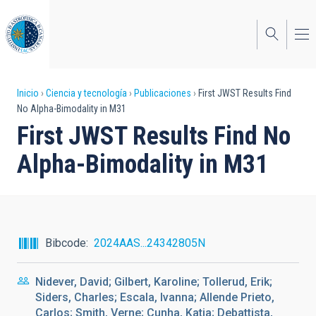
Pasar
al
contenido
principal
Sobrescribir
Inicio
Ciencia y tecnología
Publicaciones
First JWST Results Find
No Alpha-Bimodality in M31
enlaces
First JWST Results Find No
de
Alpha-Bimodality in M31
ayuda
a
la
navegación
Bibcode
2024AAS...24342805N
Nidever, David; Gilbert, Karoline; Tollerud, Erik;
Siders, Charles; Escala, Ivanna; Allende Prieto,
Carlos; Smith, Verne; Cunha, Katia; Debattista,