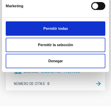
While the influence of supermassive black hole
Marketing
(SMBH) activity on habitability has garnered
attention, the specific effects of active galactic nuclei
(AGN) winds, particularly ultrafast outflows (UFOs),
on planetary atmospheres remain largely
unexplored. This study aims to fill this gap by
Permitir todas
investigating the relationship between SMBH mass
at the
Permitir la selección
Waas, Jourdan et al.
Fecha de publicación:
6
2026
Denegar
BIBCODE
2026ASTCS..1100130W
NÚMERO DE CITAS
0