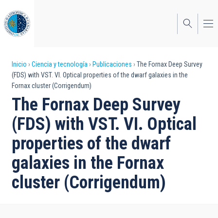
Pasar
al
contenido
principal
Sobrescribir
Inicio
Ciencia y tecnología
Publicaciones
The Fornax Deep Survey
(FDS) with VST. VI. Optical properties of the dwarf galaxies in the
enlaces
Fornax cluster (Corrigendum)
de
The Fornax Deep Survey
ayuda
(FDS) with VST. VI. Optical
a
properties of the dwarf
la
galaxies in the Fornax
navegación
cluster (Corrigendum)