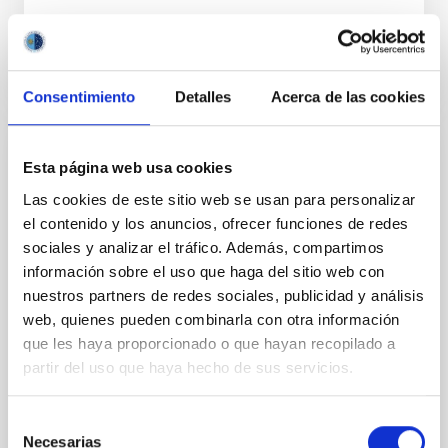
BIBCODE
2026A&A...710A..95S
NÚMERO DE CITAS
1
Consentimiento
Detalles
Acerca de las cookies
CON ÁRBITRO
Esta página web usa cookies
Joining forces: 30 years of optical
Las cookies de este sitio web se usan para personalizar
monitoring of the Einstein Cross
el contenido y los anuncios, ofrecer funciones de redes
sociales y analizar el tráfico. Además, compartimos
We present extended optical monitoring of the
información sobre el uso que haga del sitio web con
quadruply-imaged gravitationally lensed quasar QSO
nuestros partners de redes sociales, publicidad y análisis
2237+0305, the Einstein Cross, including
web, quienes pueden combinarla con otra información
observations from different observatories in both
que les haya proporcionado o que hayan recopilado a
hemispheres and using a new photometric
technique. This technique uses a region far enough
partir del uso que haya hecho de sus servicios.
from the lens system to accurately determine the
sky background level
Selección
Necesarias
de
Shalyapin, V. N. et al.