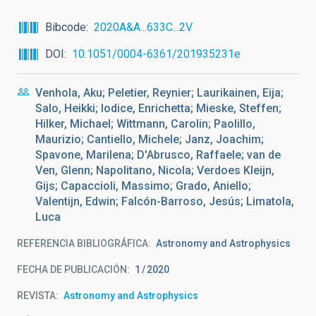
Bibcode
2020A&A...633C...2V
DOI
10.1051/0004-6361/201935231e
Venhola, Aku; Peletier, Reynier; Laurikainen, Eija;
Salo, Heikki; Iodice, Enrichetta; Mieske, Steffen;
Hilker, Michael; Wittmann, Carolin; Paolillo,
Maurizio; Cantiello, Michele; Janz, Joachim;
Spavone, Marilena; D'Abrusco, Raffaele; van de
Ven, Glenn; Napolitano, Nicola; Verdoes Kleijn,
Gijs; Capaccioli, Massimo; Grado, Aniello;
Valentijn, Edwin; Falcón-Barroso, Jesús; Limatola,
Luca
REFERENCIA BIBLIOGRÁFICA
Astronomy and Astrophysics
FECHA DE PUBLICACIÓN:
1
2020
REVISTA
Astronomy and Astrophysics