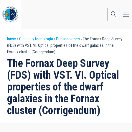
Pasar
al
contenido
principal
Sobrescribir
Inicio
Ciencia y tecnología
Publicaciones
The Fornax Deep Survey
(FDS) with VST. VI. Optical properties of the dwarf galaxies in the
enlaces
Fornax cluster (Corrigendum)
de
The Fornax Deep Survey
ayuda
(FDS) with VST. VI. Optical
a
properties of the dwarf
la
galaxies in the Fornax
navegación
cluster (Corrigendum)