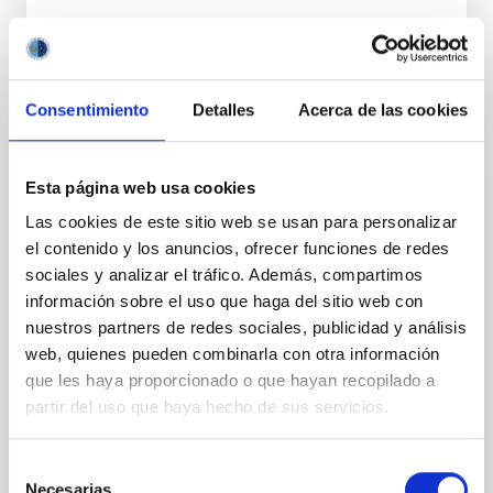
BIBCODE
2026A&A...710A.205K
NÚMERO DE CITAS
1
Consentimiento
Detalles
Acerca de las cookies
CON ÁRBITRO
Esta página web usa cookies
The First Systematic Survey of Stellar
Las cookies de este sitio web se usan para personalizar
Halos in High-inclination Galaxies Reveals
el contenido y los anuncios, ofrecer funciones de redes
Unusually Quiescent Merger Histories of
sociales y analizar el tráfico. Además, compartimos
Nearby Galaxies
información sobre el uso que haga del sitio web con
nuestros partners de redes sociales, publicidad y análisis
Stellar halos are the only major stellar component of
web, quienes pueden combinarla con otra información
disk galaxies that lack systematic observational
que les haya proporcionado o que hayan recopilado a
characterization, yet they encode critical information
about galaxy merger histories. We present the first
partir del uso que haya hecho de sus servicios.
systematic census of stellar halos in a large, flux-
limited sample of 169 high-inclination central
Selección
galaxies with stellar masses 7.3 ≤ log M
Necesarias