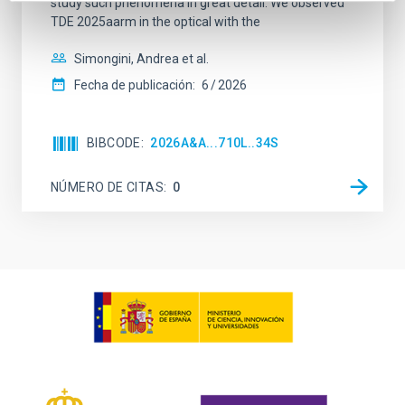
study such phenomena in great detail. We observed
TDE 2025aarm in the optical with the
Simongini, Andrea et al.
Fecha de publicación:
6
2026
BIBCODE
2026A&A...710L..34S
NÚMERO DE CITAS
0