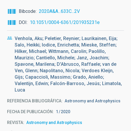
Bibcode
2020A&A...633C...2V
DOI
10.1051/0004-6361/201935231e
Venhola, Aku; Peletier, Reynier; Laurikainen, Eija;
Salo, Heikki; Iodice, Enrichetta; Mieske, Steffen;
Hilker, Michael; Wittmann, Carolin; Paolillo,
Maurizio; Cantiello, Michele; Janz, Joachim;
Spavone, Marilena; D'Abrusco, Raffaele; van de
Ven, Glenn; Napolitano, Nicola; Verdoes Kleijn,
Gijs; Capaccioli, Massimo; Grado, Aniello;
Valentijn, Edwin; Falcón-Barroso, Jesús; Limatola,
Luca
REFERENCIA BIBLIOGRÁFICA
Astronomy and Astrophysics
FECHA DE PUBLICACIÓN:
1
2020
REVISTA
Astronomy and Astrophysics