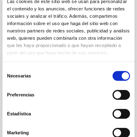
Las cookies de este sitio web se usan para personalizar
Fecha de publicación:
5
2026
el contenido y los anuncios, ofrecer funciones de redes
sociales y analizar el tráfico. Además, compartimos
información sobre el uso que haga del sitio web con
BIBCODE
2026APJ..1003...83Y
nuestros partners de redes sociales, publicidad y análisis
web, quienes pueden combinarla con otra información
NÚMERO DE CITAS
0
que les haya proporcionado o que hayan recopilado a
partir del uso que haya hecho de sus servicios.
CON ÁRBITRO
Selección
Clues to inside-out quenching in quiescent
Necesarias
de
galaxies at 1.2 ≲ z ≲ 2.2: Age, Fe-, and
consentimiento
Mg-abundance gradients from JWST-
Preferencias
SUSPENSE
Spatially resolved stellar populations of massive
Estadística
quiescent galaxies at cosmic noon provide powerful
insights into star-formation quenching and stellar
mass assembly mechanisms. Previous photometric
Marketing
studies have revealed that the cores of these