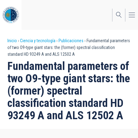
Pasar
al
contenido
principal
Sobrescribir
Inicio
Ciencia y tecnología
Publicaciones
Fundamental parameters
of two O9-type giant stars: the (former) spectral classification
enlaces
standard HD 93249 A and ALS 12502 A
de
Fundamental parameters of
ayuda
two O9-type giant stars: the
a
(former) spectral
la
classification standard HD
navegación
93249 A and ALS 12502 A