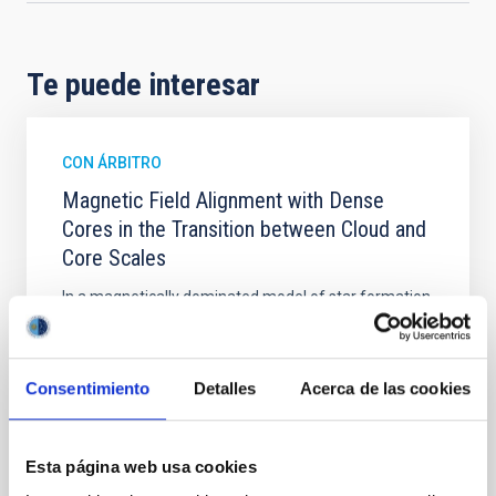
Te puede interesar
CON ÁRBITRO
Magnetic Field Alignment with Dense
Cores in the Transition between Cloud and
Core Scales
In a magnetically dominated model of star formation,
we expect to see alignments between the magnetic
field orientation of star-forming dense cores and the
cloud-scale magnetic field. A. Pandhi et al. showed
Consentimiento
Detalles
Acerca de las cookies
instead, however, that the orientation of cores and
their angular momentum vectors appear random
with respect to the larger-scale magnetic
Esta página web usa cookies
Yin, Sean et al.