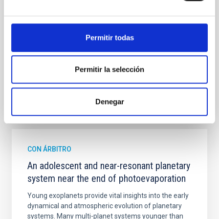
galaxies are redder than their outskirts. However,
spectroscopy is needed to break the age-metallicity
Permitir todas
Cheng, Chloe M. et al.
Fecha de publicación:
6
2026
Permitir la selección
BIBCODE
2026A&A...710A.158C
Denegar
NÚMERO DE CITAS
7
CON ÁRBITRO
An adolescent and near-resonant planetary
system near the end of photoevaporation
Young exoplanets provide vital insights into the early
dynamical and atmospheric evolution of planetary
systems. Many multi-planet systems younger than