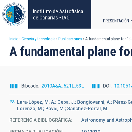
Pasar
al
Instituto de Astrofísica
contenido
de Canarias • IAC
PRESENTACIÓN
principal
Navega
Sobrescribir
Inicio
Ciencia y tecnología
Publicaciones
A fundamental plane for fiel
principa
A fundamental plane for
enlaces
de
ayuda
Bibcode
2010A&A...521L..53L
DOI
10.1051
a
Lara-López, M. A.; Cepa, J.; Bongiovanni, A.; Pérez-Ga
la
Lorenzo, M.; Pović, M.; Sánchez-Portal, M.
navegación
REFERENCIA BIBLIOGRÁFICA
Astronomy and Astroph
FECHA DE PUBLICACIÓN:
10
2010