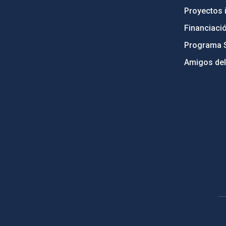
Proyectos i
Financiaci
Programa 
Amigos del
PostFooter > Newsletter link