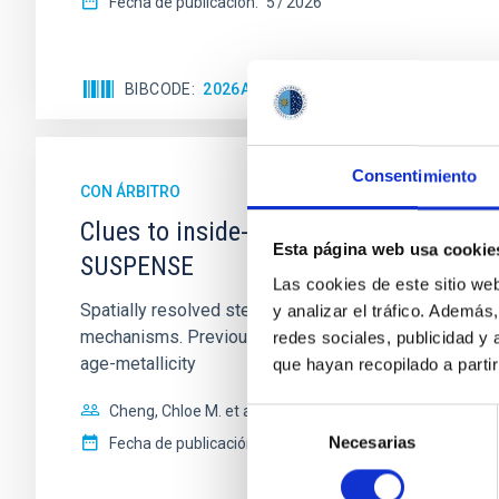
Fecha de publicación:
5
2026
BIBCODE
2026APJ..1003...83Y
NÚMERO DE C
Consentimiento
CON ÁRBITRO
Clues to inside-out quenching in quie
Esta página web usa cookie
SUSPENSE
Las cookies de este sitio we
Spatially resolved stellar populations of massive qu
y analizar el tráfico. Ademá
mechanisms. Previous photometric studies have reveal
redes sociales, publicidad y
age-metallicity
que hayan recopilado a parti
Cheng, Chloe M. et al.
Selección
Necesarias
de
Fecha de publicación:
6
2026
consentimiento