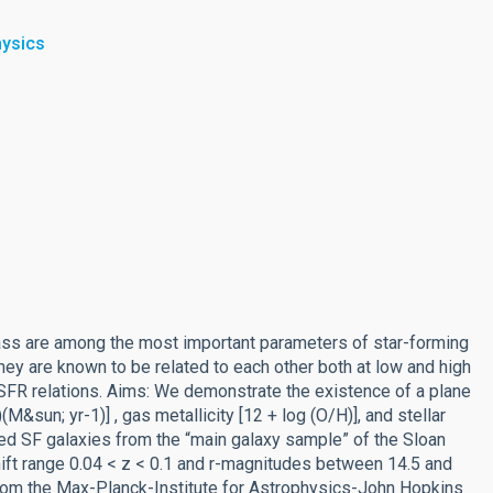
hysics
r mass are among the most important parameters of star-forming
They are known to be related to each other both at low and high
-SFR relations. Aims: We demonstrate the existence of a plane
&sun; yr-1)] , gas metallicity [12 + log (O/H)], and stellar
d SF galaxies from the “main galaxy sample” of the Sloan
ift range 0.04 < z < 0.1 and r-magnitudes between 14.5 and
from the Max-Planck-Institute for Astrophysics-John Hopkins