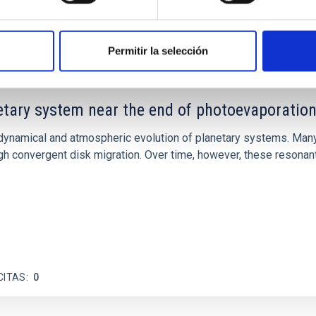
CITAS
7
Permitir la selección
etary system near the end of photoevaporatio
ly dynamical and atmospheric evolution of planetary systems. Ma
 convergent disk migration. Over time, however, these resonant 
CITAS
0