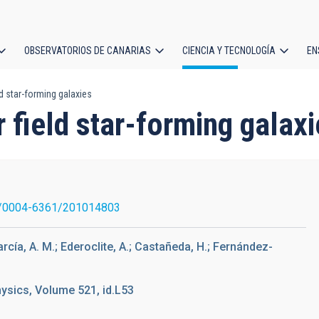
OBSERVATORIOS DE CANARIAS
CIENCIA Y TECNOLOGÍA
EN
ción
d star-forming galaxies
l
 field star-forming galaxi
/0004-6361/201014803
rcía, A. M.; Ederoclite, A.; Castañeda, H.; Fernández-
ysics, Volume 521, id.L53