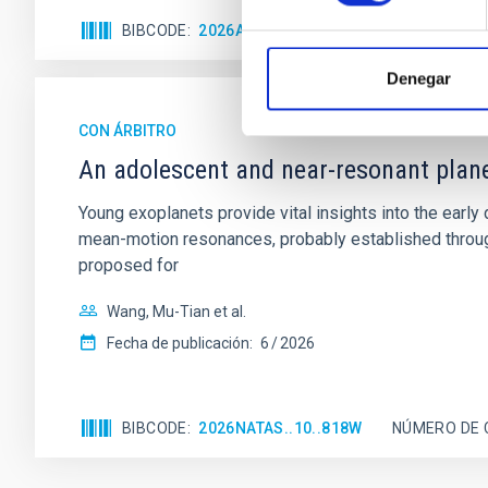
BIBCODE
2026A&A...710A.158C
NÚMERO DE 
Denegar
CON ÁRBITRO
An adolescent and near-resonant plan
Young exoplanets provide vital insights into the ear
mean-motion resonances, probably established through
proposed for
Wang, Mu-Tian et al.
Fecha de publicación:
6
2026
BIBCODE
2026NATAS..10..818W
NÚMERO DE 