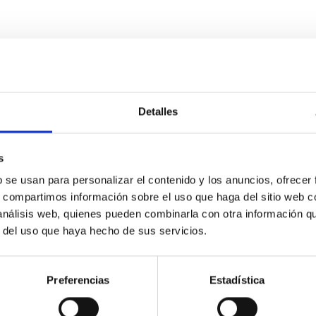
ITAS
0
Detalles
scent galaxies at 1.2 ≲ z ≲ 2.2: Age, Fe-, an
s
b se usan para personalizar el contenido y los anuncios, ofrecer
iescent galaxies at cosmic noon provide powerful insights into 
s, compartimos información sobre el uso que haga del sitio web 
ed that the cores of these galaxies are redder than their outsk
 análisis web, quienes pueden combinarla con otra información q
r del uso que haya hecho de sus servicios.
Preferencias
Estadística