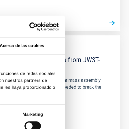
Acerca de las cookies
d Mg-abundance gradients from JWST-
 funciones de redes sociales
star-formation quenching and stellar mass assembly
con nuestros partners de
irts. However, spectroscopy is needed to break the
ue les haya proporcionado o
Marketing