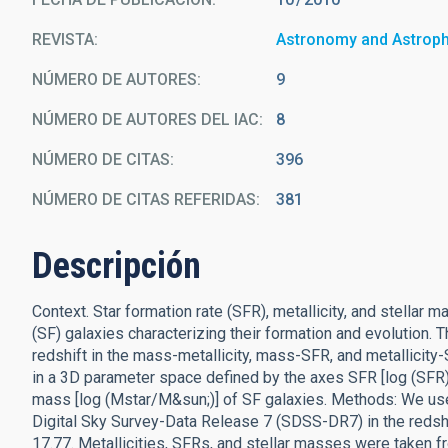
REVISTA
Astronomy and Astrop
NÚMERO DE AUTORES
9
NÚMERO DE AUTORES DEL IAC
8
NÚMERO DE CITAS
396
NÚMERO DE CITAS REFERIDAS
381
Descripción
Context. Star formation rate (SFR), metallicity, and stella
(SF) galaxies characterizing their formation and evolution. 
redshift in the mass-metallicity, mass-SFR, and metallicity
in a 3D parameter space defined by the axes SFR [log (SFR)(M
mass [log (Mstar/M&sun;)] of SF galaxies. Methods: We use
Digital Sky Survey-Data Release 7 (SDSS-DR7) in the redsh
17.77. Metallicities, SFRs, and stellar masses were taken 