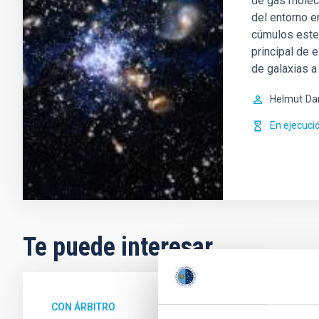
de gas molec
del entorno e
cúmulos estel
principal de 
de galaxias a 
Helmut
Da
En ejecuci
Te puede interesar
CON ÁRBITRO