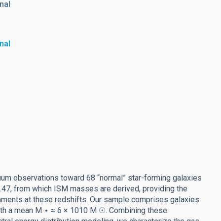
nal
nal
um observations toward 68 “normal” star-forming galaxies
2.47, from which ISM masses are derived, providing the
nments at these redshifts. Our sample comprises galaxies
ith a mean M ⋆ ≈ 6 × 1010 M ☉. Combining these