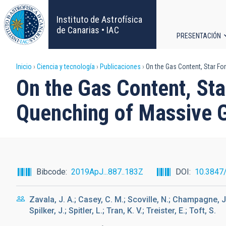
Pasar
al
Instituto de Astrofísica
contenido
de Canarias • IAC
PRESENTACIÓN
principal
Navega
Sobrescribir
Inicio
Ciencia y tecnología
Publicaciones
On the Gas Content, Star For
principa
On the Gas Content, Sta
enlaces
Quenching of Massive G
de
ayuda
a
Bibcode
2019ApJ...887..183Z
DOI
10.3847
la
Zavala, J. A.; Casey, C. M.; Scoville, N.; Champagne, J.
navegación
Spilker, J.; Spitler, L.; Tran, K. V.; Treister, E.; Toft, S.