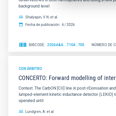
background level
Shalyapin, V. N. et al.
Fecha de publicación:
6
2026
BIBCODE
2026A&A...710A..70S
NÚMERO DE C
CON ÁRBITRO
CONCERTO: Forward modelling of inter
Context. The CarbON [CII] line in post-rEionisation
lumped-element kinetic inductance detector (LEKID) t
operated until
Lundgren, A. et al.