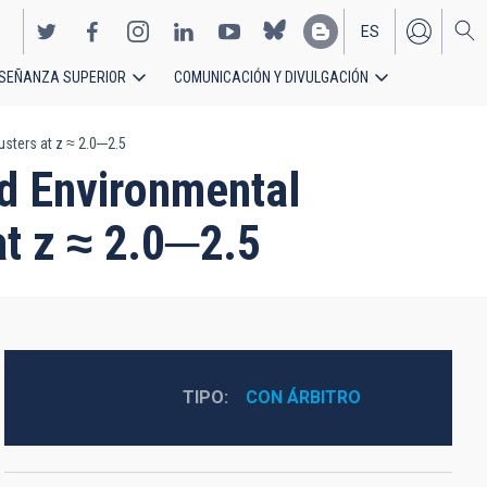
ES
SEÑANZA SUPERIOR
COMUNICACIÓN Y DIVULGACIÓN
EN
usters at z ≈ 2.0─2.5
nd Environmental
at z ≈ 2.0─2.5
TIPO
CON ÁRBITRO