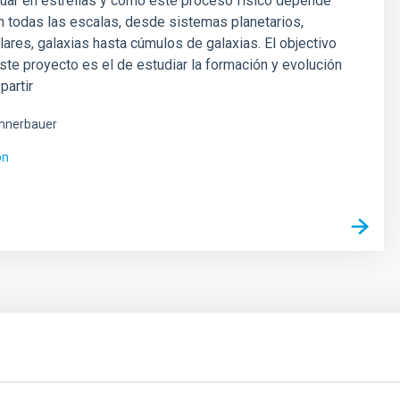
uar en estrellas y cómo este proceso físico depende
n todas las escalas, desde sistemas planetarios,
ares, galaxias hasta cúmulos de galaxias. El objectivo
este proyecto es el de estudiar la formación y evolución
partir
nnerbauer
ón