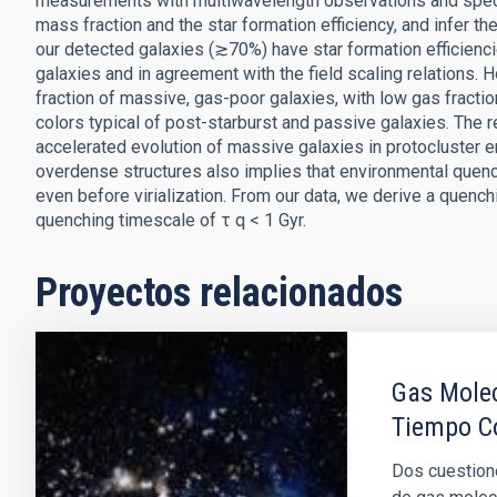
measurements with multiwavelength observations and spectr
mass fraction and the star formation efficiency, and infer t
our detected galaxies (≳70%) have star formation efficiencie
galaxies and in agreement with the field scaling relations. 
fraction of massive, gas-poor galaxies, with low gas fracti
colors typical of post-starburst and passive galaxies. The 
accelerated evolution of massive galaxies in protocluster e
overdense structures also implies that environmental quenc
even before virialization. From our data, we derive a quenchi
quenching timescale of τ q < 1 Gyr.
Proyectos relacionados
Gas Molec
Tiempo C
Dos cuestione