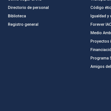
Directorio de personal
Código étic
Biblioteca
Igualdad y 
Registro general
Forever IA
Medio Ambi
Proyectos i
Financiaci
Programa 
Amigos del
PostFooter > Newsletter link