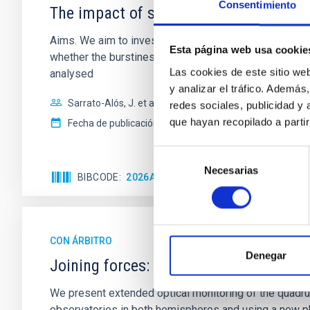
Consentimiento
The impact of star formation histories
Aims. We aim to investigate the connection between sta
Esta página web usa cookie
whether the burstiness and temporal distribution of 
Las cookies de este sitio we
analysed
y analizar el tráfico. Ademá
Sarrato-Alós, J. et al.
redes sociales, publicidad y
que hayan recopilado a parti
Fecha de publicación:
6
2026
Selección
Necesarias
de
BIBCODE
2026A&A...710A..95S
NÚMERO DE C
consentimiento
CON ÁRBITRO
Denegar
Joining forces: 30 years of optical mon
We present extended optical monitoring of the quadru
observatories in both hemispheres and using a new ph