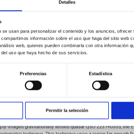
Detalles
 on the inner dark matter density slopes of ga
r formation histories (SFHs) and the inner dark matter density pr
s
star formation influence the formation of cored versus cuspy da
b se usan para personalizar el contenido y los anuncios, ofrecer
s, compartimos información sobre el uso que haga del sitio web 
 análisis web, quienes pueden combinarla con otra información q
r del uso que haya hecho de sus servicios.
Preferencias
Estadística
ITAS
1
Permitir la selección
itoring of the Einstein Cross
ply-imaged gravitationally lensed quasar QSO 2237+0305, the Ein
otometric technique. This technique uses a region far enough f