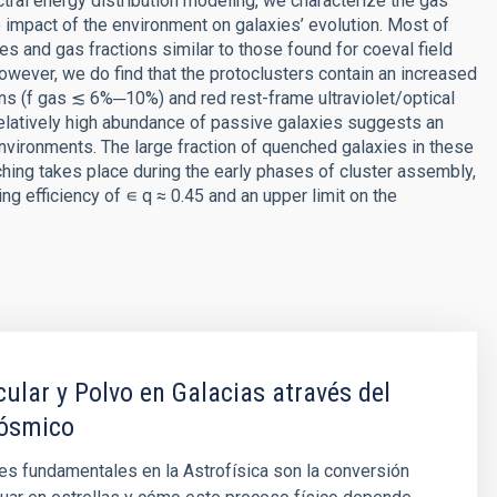
al energy distribution modeling, we characterize the gas
he impact of the environment on galaxies’ evolution. Most of
s and gas fractions similar to those found for coeval field
However, we do find that the protoclusters contain an increased
ons (f gas ≲ 6%─10%) and red rest-frame ultraviolet/optical
relatively high abundance of passive galaxies suggests an
nvironments. The large fraction of quenched galaxies in these
hing takes place during the early phases of cluster assembly,
ng efficiency of ∊ q ≈ 0.45 and an upper limit on the
ular y Polvo en Galacias através del
ósmico
s fundamentales en la Astrofísica son la conversión