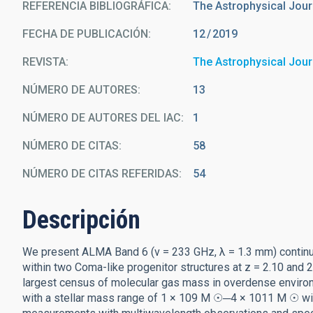
REFERENCIA BIBLIOGRÁFICA
The Astrophysical Jour
FECHA DE PUBLICACIÓN:
12
2019
REVISTA
The Astrophysical Jour
NÚMERO DE AUTORES
13
NÚMERO DE AUTORES DEL IAC
1
NÚMERO DE CITAS
58
NÚMERO DE CITAS REFERIDAS
54
Descripción
We present ALMA Band 6 (ν = 233 GHz, λ = 1.3 mm) continu
within two Coma-like progenitor structures at z = 2.10 and 
largest census of molecular gas mass in overdense enviro
with a stellar mass range of 1 × 109 M ☉─4 × 1011 M ☉ w