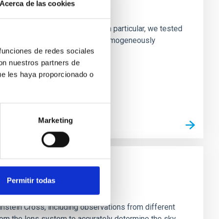
Acerca de las cookies
laxies
ofiles of simulated galaxies. In particular, we tested
rk matter profiles. Methods. We homogeneously
 funciones de redes sociales
con nuestros partners de
ue les haya proporcionado o
Marketing
Permitir todas
stein Cross, including observations from different
rom the lens system to accurately determine the sky