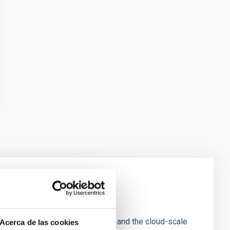
e Scales
tion of star-forming dense cores and the cloud-scale
Acerca de las cookies