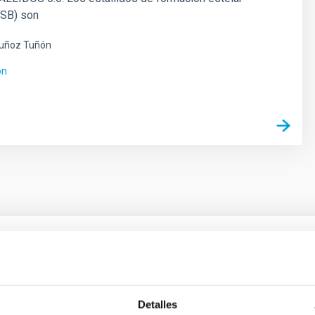
 SB) son
uñoz Tuñón
ón
ores in the Transition between Cloud and Cor
 we expect to see alignments between the magnetic field orienta
Detalles