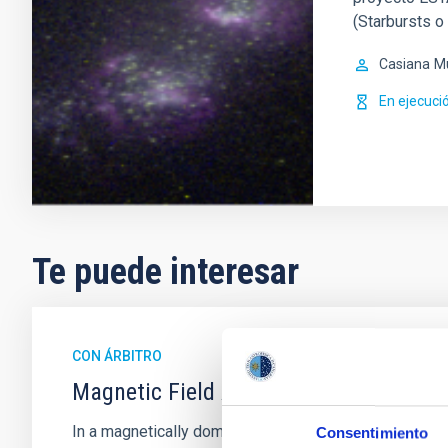
(Starbursts o
Casiana
M
En ejecuci
Te puede interesar
CON ÁRBITRO
Magnetic Field Alignment with Dense C
In a magnetically dominated model of star formation,
Consentimiento