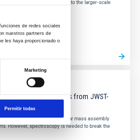
tors appear random with respect to the larger-scale
 funciones de redes sociales
con nuestros partners de
ue les haya proporcionado o
Marketing
d Mg-abundance gradients from JWST-
Permitir todas
star-formation quenching and stellar mass assembly
irts. However, spectroscopy is needed to break the