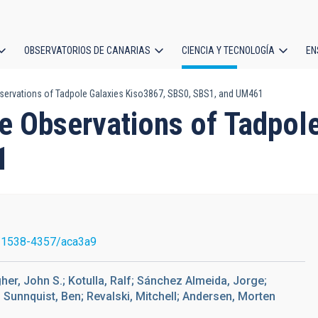
OBSERVATORIOS DE CANARIAS
CIENCIA Y TECNOLOGÍA
EN
ción
ervations of Tadpole Galaxies Kiso3867, SBS0, SBS1, and UM461
l
 Observations of Tadpole
1
/1538-4357/aca3a9
er, John S.; Kotulla, Ralf; Sánchez Almeida, Jorge;
Sunnquist, Ben; Revalski, Mitchell; Andersen, Morten