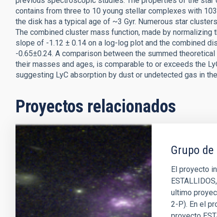
previous spectroscopic studies. The properties of the sta
contains from three to 10 young stellar complexes with 1
the disk has a typical age of ~3 Gyr. Numerous star cluster
The combined cluster mass function, made by normalizing t
slope of -1.12 ± 0.14 on a log-log plot and the combined dis
-0.65±0.24. A comparison between the summed theoretical L
their masses and ages, is comparable to or exceeds the Ly
suggesting LyC absorption by dust or undetected gas in the
Proyectos relacionados
Grupo de 
El proyecto i
ESTALLIDOS, f
ultimo proye
2-P). En el p
proyecto EST