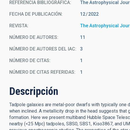
REFERENCIA BIBLIOGRÁFICA
The Astrophysical Jour
FECHA DE PUBLICACIÓN:
12
2022
REVISTA
The Astrophysical Jour
NÚMERO DE AUTORES
11
NÚMERO DE AUTORES DEL IAC
3
NÚMERO DE CITAS
1
NÚMERO DE CITAS REFERIDAS
1
Descripción
Tadpole galaxies are metal-poor dwarfs with typically one d
when inclined. A metallicity drop in the head suggests that 
formation. Here we present multiband Hubble Space Tele
nearby (<25 Mpc) tadpoles, SBS0, SBS1, Kiso3867, and UM461