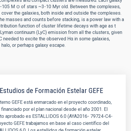
r complexes and compact clusters are measured. Each galaxy
03-105 M ⊙ of stars ~3-10 Myr old. Between the complexes,
s cover the galaxies, both inside and outside the complexes.
he masses and counts before stacking, is a power law with a
tribution function of cluster lifetime decays with age as t
yman continuum (LyC) emission from all the clusters, given
C needed to excite the observed Hα in some galaxies,
 halo, or perhaps galaxy escape.
Estudios de Formación Estelar GEFE
nterno GEFE está enmarcado en el proyecto coordinado,
inanciado por el plan nacional desde el año 2001. El
cto aprobado es ESTALLIDOS 6.0 (AYA2016- 79724-C4-
royecto GEFE trabajamos en base al caso científico del
ALLIDOS 6.0. Los estallidos de formación estelar