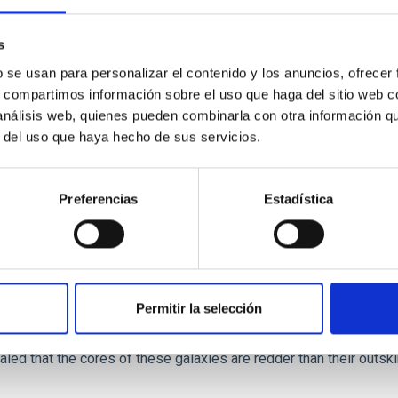
ver, that the orientation of cores and their angular momentum vec
s
b se usan para personalizar el contenido y los anuncios, ofrecer
s, compartimos información sobre el uso que haga del sitio web 
 análisis web, quienes pueden combinarla con otra información q
r del uso que haya hecho de sus servicios.
ITAS
0
Preferencias
Estadística
scent galaxies at 1.2 ≲ z ≲ 2.2: Age, Fe-, an
Permitir la selección
iescent galaxies at cosmic noon provide powerful insights into 
ed that the cores of these galaxies are redder than their outsk