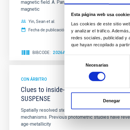
magnetic field. A. Pandhi et al. showed instead, howe
magnetic
Esta página web usa cookie
Yin, Sean et al.
Las cookies de este sitio we
Fecha de publicación:
5
2026
y analizar el tráfico. Ademá
redes sociales, publicidad y
que hayan recopilado a parti
BIBCODE
2026APJ..1003...83Y
NÚMERO DE C
Selección
Necesarias
de
consentimiento
CON ÁRBITRO
Clues to inside-out quenching in quie
SUSPENSE
Denegar
Spatially resolved stellar populations of massive qu
mechanisms. Previous photometric studies have reveal
age-metallicity