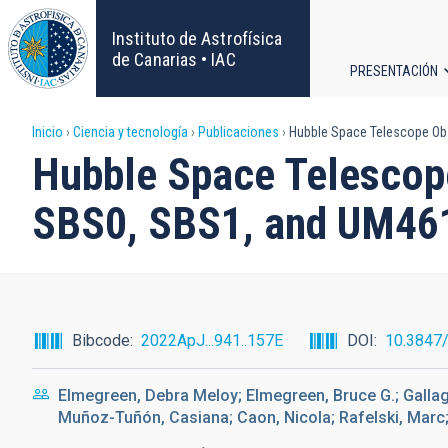
Pasar
al
Instituto de Astrofísica
contenido
de Canarias • IAC
PRESENTACIÓN
principal
Navega
Sobrescribir
Inicio
Ciencia y tecnología
Publicaciones
Hubble Space Telescope Obs
principa
Hubble Space Telescope
enlaces
SBS0, SBS1, and UM46
de
ayuda
a
Bibcode
2022ApJ...941..157E
DOI
10.3847
la
Elmegreen, Debra Meloy; Elmegreen, Bruce G.; Gallagh
navegación
Muñoz-Tuñón, Casiana; Caon, Nicola; Rafelski, Marc; 