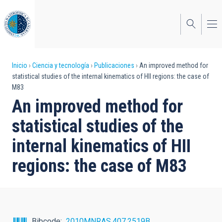
Pasar
al
contenido
principal
Sobrescribir
Inicio
Ciencia y tecnología
Publicaciones
An improved method for
statistical studies of the internal kinematics of HII regions: the case of
enlaces
M83
de
An improved method for
ayuda
statistical studies of the
a
internal kinematics of HII
la
regions: the case of M83
navegación
Bibcode
2010MNRAS.407.2519B