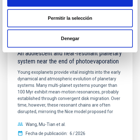
BIBCODE
2026A&A...710A.158C
NÚMERO DE CITAS
7
Permitir la selección
Denegar
CON ÁRBITRO
An adolescent and near-resonant planetary
system near the end of photoevaporation
Young exoplanets provide vital insights into the early
dynamical and atmospheric evolution of planetary
systems. Many multi-planet systems younger than
100 Myr exhibit mean-motion resonances, probably
established through convergent disk migration. Over
time, however, these resonant chains are often
disrupted, mirroring the Nice model proposed for
Wang, Mu-Tian et al.
Fecha de publicación:
6
2026