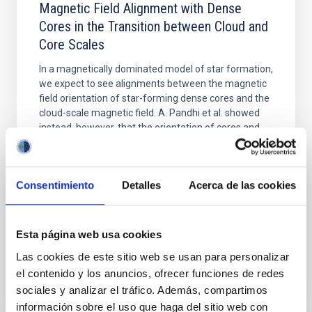
Magnetic Field Alignment with Dense
Cores in the Transition between Cloud and
Core Scales
In a magnetically dominated model of star formation,
we expect to see alignments between the magnetic
field orientation of star-forming dense cores and the
cloud-scale magnetic field. A. Pandhi et al. showed
instead, however, that the orientation of cores and
their angular momentum vectors appear random
with respect to the larger-scale magnetic
Consentimiento
Detalles
Acerca de las cookies
Yin, Sean et al.
Fecha de publicación:
5
2026
Esta página web usa cookies
BIBCODE
2026APJ..1003...83Y
Las cookies de este sitio web se usan para personalizar
el contenido y los anuncios, ofrecer funciones de redes
NÚMERO DE CITAS
0
sociales y analizar el tráfico. Además, compartimos
información sobre el uso que haga del sitio web con