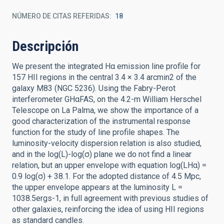
NÚMERO DE CITAS REFERIDAS
18
Descripción
We present the integrated Hα emission line profile for
157 HII regions in the central 3.4 × 3.4 arcmin2 of the
galaxy M83 (NGC 5236). Using the Fabry-Perot
interferometer GHαFAS, on the 4.2-m William Herschel
Telescope on La Palma, we show the importance of a
good characterization of the instrumental response
function for the study of line profile shapes. The
luminosity-velocity dispersion relation is also studied,
and in the log(L)-log(σ) plane we do not find a linear
relation, but an upper envelope with equation log(LHα) =
0.9 log(σ) + 38.1. For the adopted distance of 4.5 Mpc,
the upper envelope appears at the luminosity L =
1038.5ergs-1, in full agreement with previous studies of
other galaxies, reinforcing the idea of using HII regions
as standard candles.