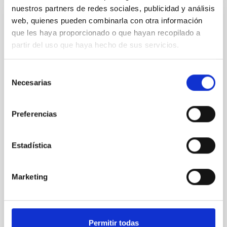
nuestros partners de redes sociales, publicidad y análisis
web, quienes pueden combinarla con otra información
CON ÁRBITRO
que les haya proporcionado o que hayan recopilado a
Clues to inside-out quenching in quiescent
partir del uso que haya hecho de sus servicios.
galaxies at 1.2 ≲ z ≲ 2.2: Age, Fe-, and
Mg-abundance gradients from JWST-
Selección
SUSPENSE
Necesarias
de
consentimiento
Spatially resolved stellar populations of massive
quiescent galaxies at cosmic noon provide powerful
Preferencias
insights into star-formation quenching and stellar
mass assembly mechanisms. Previous photometric
studies have revealed that the cores of these
Estadística
galaxies are redder than their outskirts. However,
spectroscopy is needed to break the age-metallicity
Marketing
Cheng, Chloe M. et al.
Fecha de publicación:
6
2026
Permitir todas