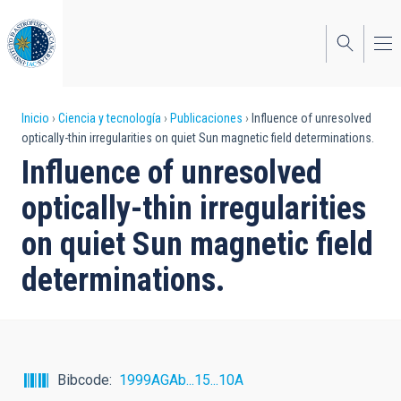
Pasar
al
contenido
principal
Sobrescribir
Inicio
Ciencia y tecnología
Publicaciones
Influence of unresolved
optically-thin irregularities on quiet Sun magnetic field determinations.
enlaces
Influence of unresolved
de
optically-thin irregularities
ayuda
on quiet Sun magnetic field
a
determinations.
la
navegación
Bibcode
1999AGAb...15...10A