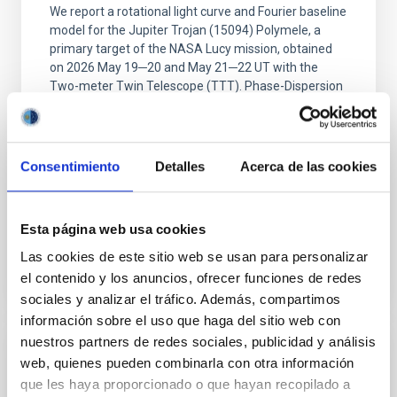
We report a rotational light curve and Fourier baseline
model for the Jupiter Trojan (15094) Polymele, a
primary target of the NASA Lucy mission, obtained
on 2026 May 19─20 and May 21─22 UT with the
Two-meter Twin Telescope (TTT). Phase-Dispersion
Minimization over the combined two-night dataset
yields P rot = 5.762 ± 0.051 hr and a peak-to-peak
Alarcon, Miguel R. et al.
Consentimiento
Detalles
Acerca de las cookies
Fecha de publicación:
5
2026
Esta página web usa cookies
BIBCODE
2026RNAAS..10..143A
Las cookies de este sitio web se usan para personalizar
el contenido y los anuncios, ofrecer funciones de redes
NÚMERO DE CITAS
0
sociales y analizar el tráfico. Además, compartimos
información sobre el uso que haga del sitio web con
nuestros partners de redes sociales, publicidad y análisis
SIN ÁRBITRO
web, quienes pueden combinarla con otra información
que les haya proporcionado o que hayan recopilado a
The impact of Active Galactic Nuclei on