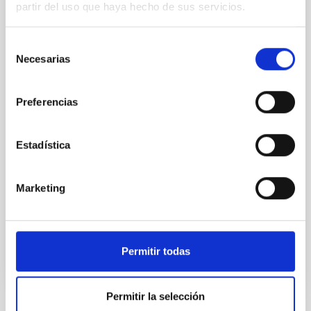
partir del uso que haya hecho de sus servicios.
Habitable Worlds
While the influence of supermassive black hole
Selección
(SMBH) activity on habitability has garnered
Necesarias
de
attention, the specific effects of active galactic nuclei
consentimiento
(AGN) winds, particularly ultrafast outflows (UFOs),
on planetary atmospheres remain largely
Preferencias
unexplored. This study aims to fill this gap by
investigating the relationship between SMBH mass
at the
Estadística
Waas, Jourdan et al.
Marketing
Fecha de publicación:
6
2026
BIBCODE
2026ASTCS..1100130W
Permitir todas
NÚMERO DE CITAS
0
Permitir la selección