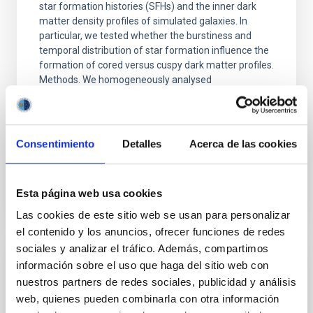
star formation histories (SFHs) and the inner dark
matter density profiles of simulated galaxies. In
particular, we tested whether the burstiness and
temporal distribution of star formation influence the
formation of cored versus cuspy dark matter profiles.
Methods. We homogeneously analysed
Sarrato-Alós, J. et al.
Fecha de publicación:
6
2026
Consentimiento
Detalles
Acerca de las cookies
BIBCODE
2026A&A...710A..95S
Esta página web usa cookies
NÚMERO DE CITAS
1
Las cookies de este sitio web se usan para personalizar
el contenido y los anuncios, ofrecer funciones de redes
sociales y analizar el tráfico. Además, compartimos
información sobre el uso que haga del sitio web con
CON ÁRBITRO
nuestros partners de redes sociales, publicidad y análisis
Joining forces: 30 years of optical
web, quienes pueden combinarla con otra información
monitoring of the Einstein Cross