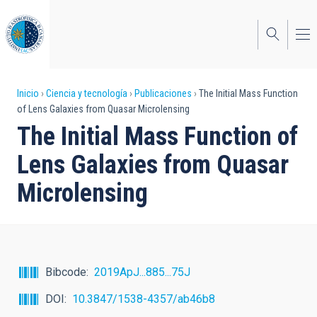
Pasar
al
contenido
principal
Sobrescribir
Inicio
Ciencia y tecnología
Publicaciones
The Initial Mass Function
of Lens Galaxies from Quasar Microlensing
enlaces
The Initial Mass Function of
de
Lens Galaxies from Quasar
ayuda
Microlensing
a
la
navegación
Bibcode
2019ApJ...885...75J
DOI
10.3847/1538-4357/ab46b8