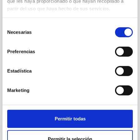
que les haya proporcionado o que hayan recopilado a
partir del uso que haya hecho de sus servicios.
We present extended optical monitoring of the
quadruply-imaged gravitationally lensed quasar QSO
2237+0305, the Einstein Cross, including
Selección
observations from different observatories in both
Necesarias
de
hemispheres and using a new photometric
consentimiento
technique. This technique uses a region far enough
from the lens system to accurately determine the
Preferencias
sky background level
Shalyapin, V. N. et al.
Estadística
Fecha de publicación:
6
2026
Marketing
BIBCODE
2026A&A...710A..70S
NÚMERO DE CITAS
0
Permitir todas
CON ÁRBITRO
Permitir la selección