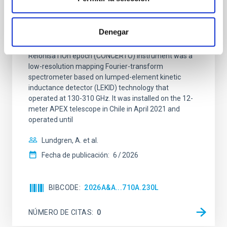
CONCERTO: Forward modelling of
interferograms for calibration
Denegar
Context. The CarbON [CII] line in post-rEionisation and
ReionisaTiOn epoch (CONCERTO) instrument was a
low-resolution mapping Fourier-transform
spectrometer based on lumped-element kinetic
inductance detector (LEKID) technology that
operated at 130-310 GHz. It was installed on the 12-
meter APEX telescope in Chile in April 2021 and
operated until
Lundgren, A. et al.
Fecha de publicación:
6
2026
BIBCODE
2026A&A...710A.230L
NÚMERO DE CITAS
0