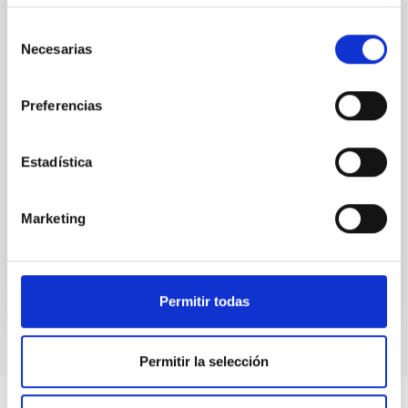
(SMBH) activity on habitability has garnered
Selección
attention, the specific effects of active galactic nuclei
Necesarias
(AGN) winds, particularly ultrafast outflows (UFOs),
de
on planetary atmospheres remain largely
consentimiento
unexplored. This study aims to fill this gap by
Preferencias
investigating the relationship between SMBH mass
at the
Estadística
Waas, Jourdan et al.
Fecha de publicación:
6
2026
Marketing
BIBCODE
2026ASTCS..1100130W
NÚMERO DE CITAS
0
Permitir todas
Permitir la selección