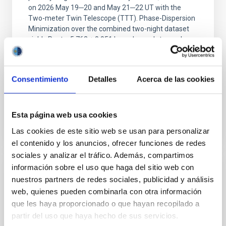
on 2026 May 19─20 and May 21─22 UT with the
Two-meter Twin Telescope (TTT). Phase-Dispersion
Minimization over the combined two-night dataset
yields P rot = 5.762 ± 0.051 hr and a peak-to-peak
Alarcon, Miguel R. et al.
Fecha de publicación:
5
2026
Consentimiento
Detalles
Acerca de las cookies
BIBCODE
2026RNAAS..10..143A
Esta página web usa cookies
Las cookies de este sitio web se usan para personalizar
NÚMERO DE CITAS
0
el contenido y los anuncios, ofrecer funciones de redes
sociales y analizar el tráfico. Además, compartimos
información sobre el uso que haga del sitio web con
SIN ÁRBITRO
nuestros partners de redes sociales, publicidad y análisis
The impact of Active Galactic Nuclei on
web, quienes pueden combinarla con otra información
Habitable Worlds
que les haya proporcionado o que hayan recopilado a
partir del uso que haya hecho de sus servicios.
While the influence of supermassive black hole