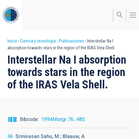
Pasar
al
contenido
principal
Sobrescribir
Inicio
Ciencia y tecnología
Publicaciones
Interstellar Na I
absorption towards stars in the region of the IRAS Vela Shell.
enlaces
Interstellar Na I absorption
de
towards stars in the region
ayuda
of the IRAS Vela Shell.
a
la
navegación
Bibcode
1994Msngr..76...48S
Srinivasan Sahu, M.; Blaauw, A.