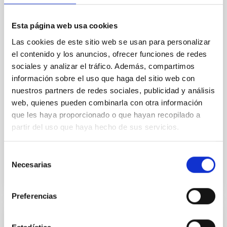
Ultra-hot rocky exoplanets above 1700 K may
possess dayside temperatures that are hot enough
Esta página web usa cookies
to have their surfaces vaporize and become a silicate
Las cookies de este sitio web se usan para personalizar
vapor atmosphere. Secondary eclipse thermal
el contenido y los anuncios, ofrecer funciones de redes
emission can efficiently probe for the presence of
sociales y analizar el tráfico. Además, compartimos
these atmospheres on a rocky planet. We observed
single JWST MIRI/LRS secondary eclipses for 10
información sobre el uso que haga del sitio web con
ultra-hot
nuestros partners de redes sociales, publicidad y análisis
web, quienes pueden combinarla con otra información
Smith, Cole et al.
que les haya proporcionado o que hayan recopilado a
Fecha de publicación:
6
2026
partir del uso que haya hecho de sus servicios.
Selección
BIBCODE
2026ASTCS..1160088S
Necesarias
de
consentimiento
NÚMERO DE CITAS
0
Preferencias
SIN ÁRBITRO