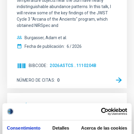
temperature objects near the Sun have nearly
indistinguishable abundance patterns. In this talk, I
will review some of the key findings of the JWST
Cycle 3 "Arcana of the Ancients" program, which
obtained NIRSpec and
Burgasser, Adam et al.
Fecha de publicación:
6
2026
BIBCODE
2026ASTCS..1110204B
NÚMERO DE CITAS
0
SIN ÁRBITRO
Lava Lamps: A survey to search for
silicate vapor atmospheres in the ultra-hot
Consentimiento
Detalles
Acerca de las cookies
terrestrial planet population