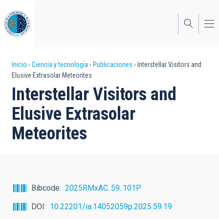
Pasar
al
contenido
principal
Sobrescribir
Inicio
Ciencia y tecnología
Publicaciones
Interstellar Visitors and
Elusive Extrasolar Meteorites
enlaces
Interstellar Visitors and
de
Elusive Extrasolar
ayuda
Meteorites
a
la
navegación
Bibcode
2025RMxAC..59..101P
DOI
10.22201/ia.14052059p.2025.59.19