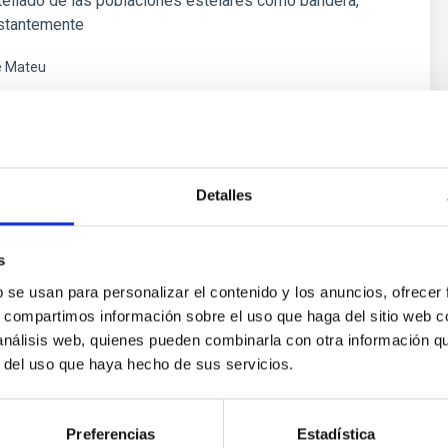
tellado de las poblaciones estelares como bandera,
stantemente
é Mateu
ón
Detalles
s
b se usan para personalizar el contenido y los anuncios, ofrecer
s, compartimos información sobre el uso que haga del sitio web 
 análisis web, quienes pueden combinarla con otra información q
r del uso que haya hecho de sus servicios.
 on the inner dark matter density slopes of ga
r formation histories (SFHs) and the inner dark matter density pr
Preferencias
Estadística