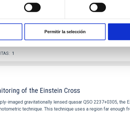
star formation influence the formation of cored versus cuspy da
Permitir la selección
ITAS
1
itoring of the Einstein Cross
ply-imaged gravitationally lensed quasar QSO 2237+0305, the Ein
otometric technique. This technique uses a region far enough f