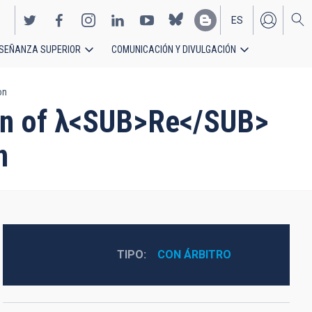
ES
SEÑANZA SUPERIOR
COMUNICACIÓN Y DIVULGACIÓN
EN
on
ion of λ<SUB>Re</SUB>
n
TIPO
CON ÁRBITRO