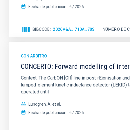
Fecha de publicación:
6
2026
BIBCODE
2026A&A...710A..70S
NÚMERO DE C
CON ÁRBITRO
CONCERTO: Forward modelling of inter
Context. The CarbON [CII] line in post-rEionisation
lumped-element kinetic inductance detector (LEKID) t
operated until
Lundgren, A. et al.
Fecha de publicación:
6
2026