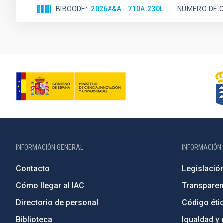
BIBCODE
2026A&A...710A.230L
NÚMERO DE C
INFORMACIÓN GENERAL
INFORMACIÓN 
Contacto
Legislació
Cómo llegar al IAC
Transparen
Directorio de personal
Código étic
Biblioteca
Igualdad y 