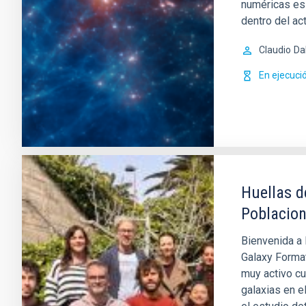
numéricas es
dentro del ac
Claudio
Da
En ejecuci
Huellas d
Poblacion
Bienvenida a 
Galaxy Format
muy activo cu
galaxias en e