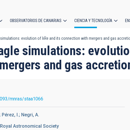
OBSERVATORIOS DE CANARIAS
CIENCIA Y TECNOLOGÍA
EN
ción
 simulations: evolution of λRe and its connection with mergers and gas accreti
l
eagle simulations: evolut
 mergers and gas accretio
1093/mnras/staa1066
Pérez, I.; Negri, A.
 Royal Astronomical Society