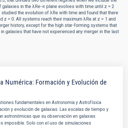
10.3, that divides two different regimes when we include the
 galaxies in the λRe-∊ plane evolves with time until z = 2
 studied the evolution of λRe with time and found that there
d z = 0. All systems reach their maximum λRe at z = 1 and
rger history, except for the high star-forming systems that
in galaxies that have not experienced any merger in the last
ca Numérica: Formación y Evolución de
stiones fundamentales en Astronomía y Astrofísica
ación y evolución de galaxias. Las escalas de tiempo y
an astronómicas que su observación en galaxias
es imposible. Solo con el uso de simulaciones