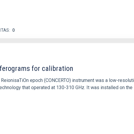
ITAS
0
ferograms for calibration
 and ReionisaTiOn epoch (CONCERTO) instrument was a low-resolu
echnology that operated at 130-310 GHz. It was installed on the