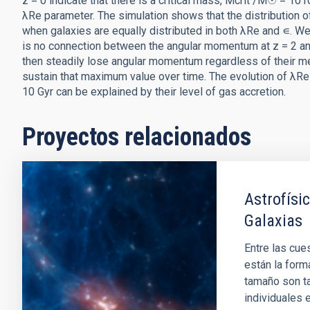
z = 0 indicate that there is a critical mass, Mcrit /M☉ = 10
λRe parameter. The simulation shows that the distribution of
when galaxies are equally distributed in both λRe and ∊. We
is no connection between the angular momentum at z = 2 an
then steadily lose angular momentum regardless of their me
sustain that maximum value over time. The evolution of λRe 
10 Gyr can be explained by their level of gas accretion.
Proyectos relacionados
Astrofísi
Galaxias
Entre las cue
están la form
tamaño son t
individuales 