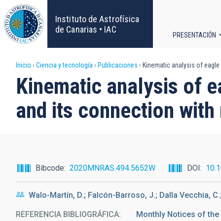
Pasar
al
Instituto de Astrofísica
contenido
de Canarias • IAC
PRESENTACIÓN
principal
Navega
Sobrescribir
Inicio
Ciencia y tecnología
Publicaciones
Kinematic analysis of eagle
principa
Kinematic analysis of 
enlaces
and its connection with
de
ayuda
a
Bibcode
2020MNRAS.494.5652W
DOI
10.
la
Walo-Martín, D.; Falcón-Barroso, J.; Dalla Vecchia, C.; 
navegación
REFERENCIA BIBLIOGRÁFICA
Monthly Notices of the