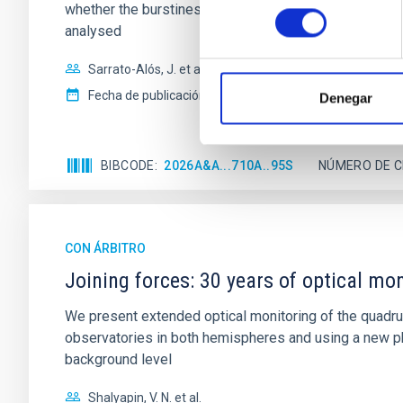
whether the burstiness and temporal distribution of 
consentimiento
analysed
Sarrato-Alós, J. et al.
Fecha de publicación:
6
2026
Denegar
BIBCODE
2026A&A...710A..95S
NÚMERO DE C
CON ÁRBITRO
Joining forces: 30 years of optical mon
We present extended optical monitoring of the quadru
observatories in both hemispheres and using a new ph
background level
Shalyapin, V. N. et al.