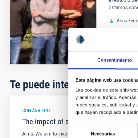
el estudio de
estamos con
Anna
Ferr
En ejecuci
Consentimiento
Esta página web usa cookie
Te puede interesar
Las cookies de este sitio we
y analizar el tráfico. Ademá
redes sociales, publicidad y
CON ÁRBITRO
que hayan recopilado a parti
The impact of star formation histories
Selección
Aims. We aim to investigate the connection between sta
Necesarias
de