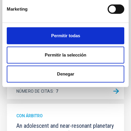
Spatially resolved stellar populations of massive
quiescent galaxies at cosmic noon provide powerful
Marketing
insights into star-formation quenching and stellar
mass assembly mechanisms. Previous photometric
studies have revealed that the cores of these
galaxies are redder than their outskirts. However,
Permitir todas
spectroscopy is needed to break the age-metallicity
Cheng, Chloe M. et al.
Permitir la selección
Fecha de publicación:
6
2026
Denegar
BIBCODE
2026A&A...710A.158C
NÚMERO DE CITAS
7
CON ÁRBITRO
An adolescent and near-resonant planetary