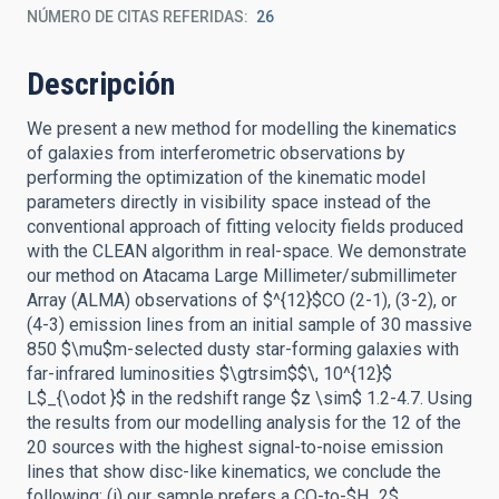
NÚMERO DE CITAS REFERIDAS
26
Descripción
We present a new method for modelling the kinematics
of galaxies from interferometric observations by
performing the optimization of the kinematic model
parameters directly in visibility space instead of the
conventional approach of fitting velocity fields produced
with the CLEAN algorithm in real-space. We demonstrate
our method on Atacama Large Millimeter/submillimeter
Array (ALMA) observations of $^{12}$CO (2-1), (3-2), or
(4-3) emission lines from an initial sample of 30 massive
850 $\mu$m-selected dusty star-forming galaxies with
far-infrared luminosities $\gtrsim$$\, 10^{12}$
L$_{\odot }$ in the redshift range $z \sim$ 1.2-4.7. Using
the results from our modelling analysis for the 12 of the
20 sources with the highest signal-to-noise emission
lines that show disc-like kinematics, we conclude the
following: (i) our sample prefers a CO-to-$H_2$