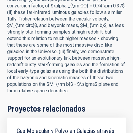
conversion factor, of $\alpha _{\rm CO} = 0.74 \pm 0.37$;
(ii) these far-infrared luminous galaxies follow a similar
Tully-Fisher relation between the circular velocity,
$V_{\rm circ}$, and baryonic mass, $M_{\rm b}$, as less
strongly star-forming samples at high redshift, but
extend this relation to much higher masses - showing
that these are some of the most massive disc-like
galaxies in the Universe; (iii) finally, we demonstrate
support for an evolutionary link between massive high-
redshift dusty star-forming galaxies and the formation of
local early-type galaxies using the both the distributions
of the baryonic and kinematic masses of these two
populations on the $M_{\rm b}$ - $\sigma$ plane and
their relative space densities.
Proyectos relacionados
Gas Molecular y Polvo en Galacias através