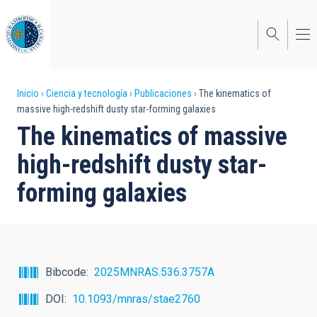
Pasar
al
contenido
principal
Sobrescribir
Inicio
Ciencia y tecnología
Publicaciones
The kinematics of
massive high-redshift dusty star-forming galaxies
enlaces
The kinematics of massive
de
high-redshift dusty star-
ayuda
forming galaxies
a
la
navegación
Bibcode
2025MNRAS.536.3757A
DOI
10.1093/mnras/stae2760