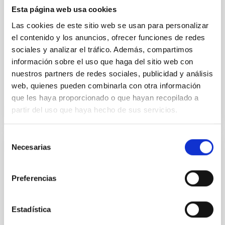
their angular momentum vectors appear random
Esta página web usa cookies
with respect to the larger-scale magnetic
Las cookies de este sitio web se usan para personalizar
el contenido y los anuncios, ofrecer funciones de redes
Yin, Sean et al.
sociales y analizar el tráfico. Además, compartimos
Fecha de publicación:
5
2026
información sobre el uso que haga del sitio web con
nuestros partners de redes sociales, publicidad y análisis
web, quienes pueden combinarla con otra información
BIBCODE
2026APJ..1003...83Y
que les haya proporcionado o que hayan recopilado a
partir del uso que haya hecho de sus servicios.
NÚMERO DE CITAS
0
Selección
Necesarias
de
CON ÁRBITRO
consentimiento
Clues to inside-out quenching in quiescent
Preferencias
galaxies at 1.2 ≲ z ≲ 2.2: Age, Fe-, and
Mg-abundance gradients from JWST-
SUSPENSE
Estadística