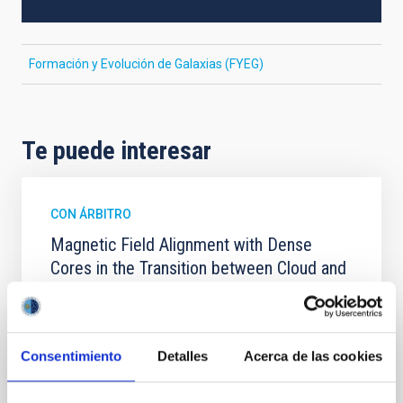
Formación y Evolución de Galaxias (FYEG)
Te puede interesar
CON ÁRBITRO
Magnetic Field Alignment with Dense
Cores in the Transition between Cloud and
Core Scales
In a magnetically dominated model of star formation,
we expect to see alignments between the magnetic
Consentimiento
Detalles
Acerca de las cookies
field orientation of star-forming dense cores and the
cloud-scale magnetic field. A. Pandhi et al. showed
instead, however, that the orientation of cores and