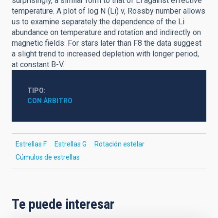
surprisingly, a similar form to that of Li against effective
temperature. A plot of log N (Li) v, Rossby number allows
us to examine separately the dependence of the Li
abundance on temperature and rotation and indirectly on
magnetic fields. For stars later than F8 the data suggest
a slight trend to increased depletion with longer period,
at constant B-V.
TIPO
CON ÁRBITRO
Estrellas F
Estrellas G
Rotación estelar
Cúmulos de estrellas
Te puede interesar