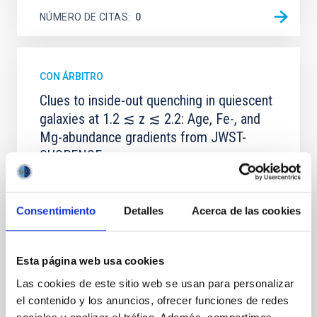
NÚMERO DE CITAS
0
CON ÁRBITRO
Clues to inside-out quenching in quiescent
galaxies at 1.2 ≲ z ≲ 2.2: Age, Fe-, and
Mg-abundance gradients from JWST-
SUSPENSE
Spatially resolved stellar populations of massive
quiescent galaxies at cosmic noon provide powerful
insights into star-formation quenching and stellar
Consentimiento
Detalles
Acerca de las cookies
mass assembly mechanisms. Previous photometric
studies have revealed that the cores of these
galaxies are redder than their outskirts. However,
Esta página web usa cookies
spectroscopy is needed to break the age-metallicity
Las cookies de este sitio web se usan para personalizar
Cheng, Chloe M. et al.
el contenido y los anuncios, ofrecer funciones de redes