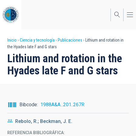
Pasar
al
contenido
principal
Sobrescribir
Inicio
Ciencia y tecnología
Publicaciones
Lithium and rotation in
the Hyades late F and G stars
enlaces
Lithium and rotation in the
de
Hyades late F and G stars
ayuda
a
la
navegación
Bibcode
1988A&A...201..267R
Rebolo, R.; Beckman, J. E.
REFERENCIA BIBLIOGRÁFICA