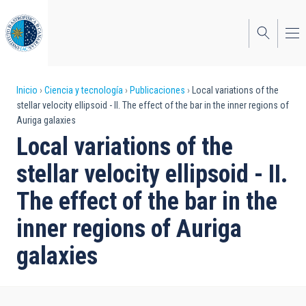
Pasar
al
contenido
principal
Sobrescribir
Inicio
Ciencia y tecnología
Publicaciones
Local variations of the
stellar velocity ellipsoid - II. The effect of the bar in the inner regions of
enlaces
Auriga galaxies
de
Local variations of the
ayuda
stellar velocity ellipsoid - II.
a
The effect of the bar in the
la
inner regions of Auriga
navegación
galaxies