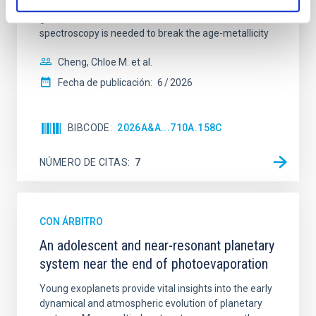
studies have revealed that the cores of these
galaxies are redder than their outskirts. However,
spectroscopy is needed to break the age-metallicity
Cheng, Chloe M. et al.
Fecha de publicación:
6
2026
BIBCODE
2026A&A...710A.158C
NÚMERO DE CITAS
7
CON ÁRBITRO
An adolescent and near-resonant planetary
system near the end of photoevaporation
Young exoplanets provide vital insights into the early
dynamical and atmospheric evolution of planetary