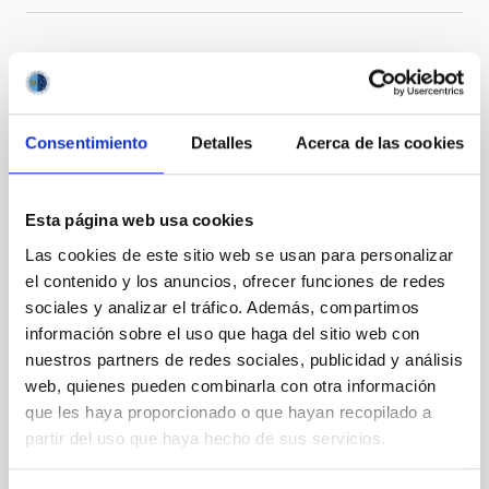
Te puede interesar
Consentimiento
Detalles
Acerca de las cookies
CON ÁRBITRO
Magnetic Field Alignment with Dense
Esta página web usa cookies
Cores in the Transition between Cloud and
Las cookies de este sitio web se usan para personalizar
Core Scales
el contenido y los anuncios, ofrecer funciones de redes
In a magnetically dominated model of star formation,
sociales y analizar el tráfico. Además, compartimos
we expect to see alignments between the magnetic
información sobre el uso que haga del sitio web con
field orientation of star-forming dense cores and the
nuestros partners de redes sociales, publicidad y análisis
cloud-scale magnetic field. A. Pandhi et al. showed
web, quienes pueden combinarla con otra información
instead, however, that the orientation of cores and
que les haya proporcionado o que hayan recopilado a
their angular momentum vectors appear random
partir del uso que haya hecho de sus servicios.
with respect to the larger-scale magnetic
Yin, Sean et al.