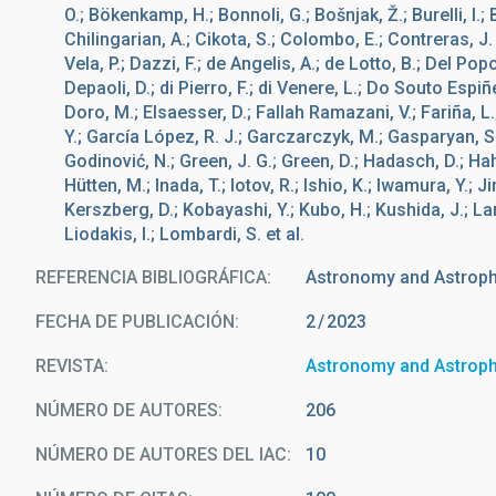
O.; Bökenkamp, H.; Bonnoli, G.; Bošnjak, Ž.; Burelli, I.; B
Chilingarian, A.; Cikota, S.; Colombo, E.; Contreras, J. L
Vela, P.; Dazzi, F.; de Angelis, A.; de Lotto, B.; Del Po
Depaoli, D.; di Pierro, F.; di Venere, L.; Do Souto Espiñe
Doro, M.; Elsaesser, D.; Fallah Ramazani, V.; Fariña, L.;
Y.; García López, R. J.; Garczarczyk, M.; Gasparyan, S.; 
Godinović, N.; Green, J. G.; Green, D.; Hadasch, D.; Ha
Hütten, M.; Inada, T.; Iotov, R.; Ishio, K.; Iwamura, Y.;
Kerszberg, D.; Kobayashi, Y.; Kubo, H.; Kushida, J.; Lama
Liodakis, I.; Lombardi, S. et al.
REFERENCIA BIBLIOGRÁFICA
Astronomy and Astrop
FECHA DE PUBLICACIÓN:
2
2023
REVISTA
Astronomy and Astrop
NÚMERO DE AUTORES
206
NÚMERO DE AUTORES DEL IAC
10