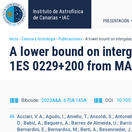
Pasar
al
Instituto de Astrofísica
contenido
de Canarias • IAC
PRESENTACIÓN
principal
Navega
Sobrescribir
Inicio
Ciencia y tecnología
Publicaciones
A lower bound on intergalac
principa
A lower bound on interga
enlaces
1ES 0229+200 from MAG
de
ayuda
a
Bibcode
2023A&A...670A.145A
DOI
10.105
la
Acciari, V. A.; Agudo, I.; Aniello, T.; Ansoldi, S.; Antone
navegación
D.; Babić, A.; Baquero, A.; Barres de Almeida, U.; Barrio
Bernardini, E.; Bernardos, M.; Berti, A.; Besenrieder, J.