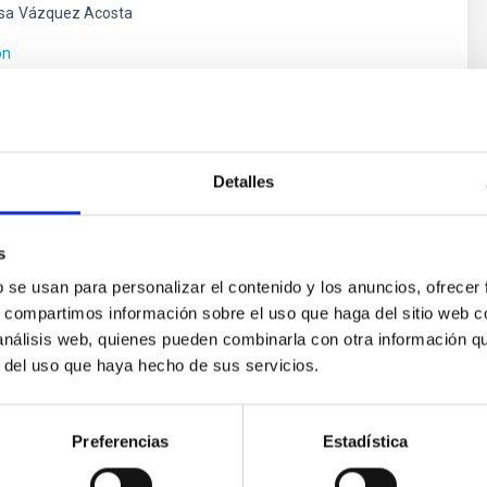
sa
Vázquez Acosta
ón
Detalles
s
b se usan para personalizar el contenido y los anuncios, ofrecer
s, compartimos información sobre el uso que haga del sitio web 
 análisis web, quienes pueden combinarla con otra información q
uclear core of Mrk 501
r del uso que haya hecho de sus servicios.
for astrophysics, primarily because of the different orientatio
inary black hole (SMBBH). We remodel and reanalyse 83 data set
Preferencias
Estadística