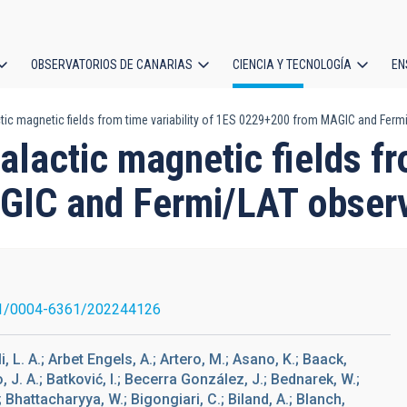
OBSERVATORIOS DE CANARIAS
CIENCIA Y TECNOLOGÍA
EN
ción
tic magnetic fields from time variability of 1ES 0229+200 from MAGIC and Ferm
l
lactic magnetic fields fro
IC and Fermi/LAT observ
1/0004-6361/202244126
lli, L. A.; Arbet Engels, A.; Artero, M.; Asano, K.; Baack,
, J. A.; Batković, I.; Becerra González, J.; Bednarek, W.;
; Bhattacharyya, W.; Bigongiari, C.; Biland, A.; Blanch,