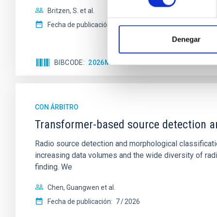
Britzen, S. et al.
Fecha de publicación:
6
2026
Denegar
BIBCODE
2026MNRAS.548AG291B
NÚMERO D
CON ÁRBITRO
Transformer-based source detection a
Radio source detection and morphological classificatio
increasing data volumes and the wide diversity of rad
finding. We
Chen, Guangwen et al.
Fecha de publicación:
7
2026