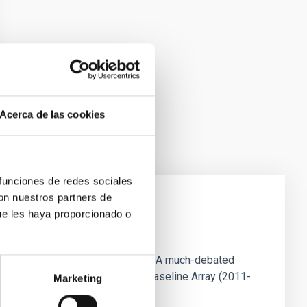
Acerca de las cookies
 funciones de redes sociales
con nuestros partners de
ue les haya proporcionado o
ns observed at pc- and kpc-scales. A much-debated
s observed with the Very Long Baseline Array (2011-
Marketing