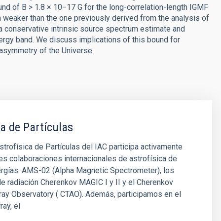
nd of B > 1.8 × 10−17 G for the long-correlation-length IGMF
 weaker than the one previously derived from the analysis of
a conservative intrinsic source spectrum estimate and
energy band. We discuss implications of this bound for
 asymmetry of the Universe.
ca de Partículas
strofísica de Partículas del IAC participa activamente
es colaboraciones internacionales de astrofísica de
ergías: AMS-02 (Alpha Magnetic Spectrometer), los
e radiación Cherenkov MAGIC I y II y el Cherenkov
ray Observatory ( CTAO). Además, participamos en el
ray, el