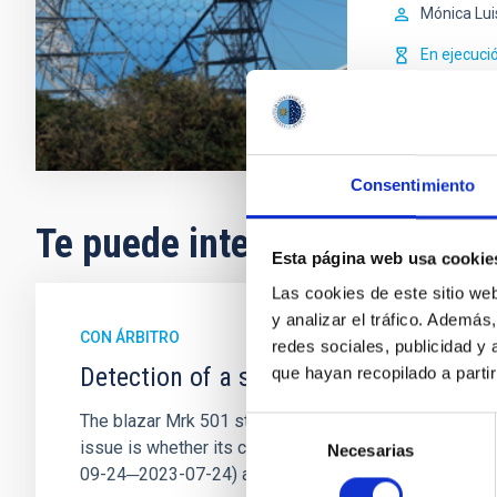
Mónica Lui
En ejecuci
Consentimiento
Te puede interesar
Esta página web usa cookie
Las cookies de este sitio we
y analizar el tráfico. Ademá
CON ÁRBITRO
redes sociales, publicidad y
Detection of a second jet within the n
que hayan recopilado a parti
The blazar Mrk 501 still poses challenging questions 
Selección
issue is whether its core harbours a supermassive b
Necesarias
de
09-24─2023-07-24) at
consentimiento