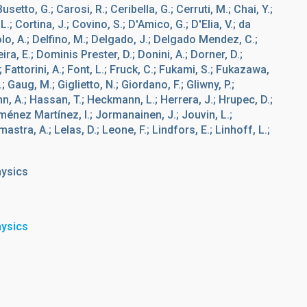
usetto, G.; Carosi, R.; Ceribella, G.; Cerruti, M.; Chai, Y.;
.; Cortina, J.; Covino, S.; D'Amico, G.; D'Elia, V.; da
polo, A.; Delfino, M.; Delgado, J.; Delgado Mendez, C.;
ira, E.; Dominis Prester, D.; Donini, A.; Dorner, D.;
 Fattorini, A.; Font, L.; Fruck, C.; Fukami, S.; Fukazawa,
Gaug, M.; Giglietto, N.; Giordano, F.; Gliwny, P.;
hn, A.; Hassan, T.; Heckmann, L.; Herrera, J.; Hrupec, D.;
 Jiménez Martínez, I.; Jormanainen, J.; Jouvin, L.;
stra, A.; Lelas, D.; Leone, F.; Lindfors, E.; Linhoff, L.;
hysics
hysics