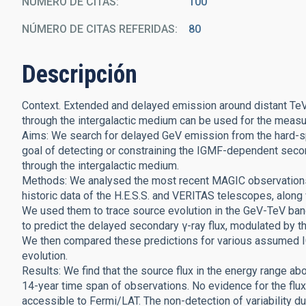
NÚMERO DE CITAS
100
NÚMERO DE CITAS REFERIDAS
80
Descripción
Context. Extended and delayed emission around distant TeV 
through the intergalactic medium can be used for the measur
Aims: We search for delayed GeV emission from the hard-s
goal of detecting or constraining the IGMF-dependent secon
through the intergalactic medium.
Methods: We analysed the most recent MAGIC observations
historic data of the H.E.S.S. and VERITAS telescopes, alon
We used them to trace source evolution in the GeV-TeV ban
to predict the delayed secondary γ-ray flux, modulated by t
We then compared these predictions for various assumed IG
evolution.
Results: We find that the source flux in the energy range a
14-year time span of observations. No evidence for the flux 
accessible to Fermi/LAT. The non-detection of variability