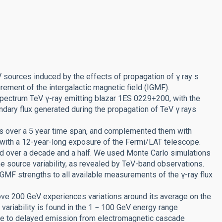
sources induced by the effects of propagation of γ ray s
ement of the intergalactic magnetic field (IGMF).
pectrum TeV γ-ray emitting blazar 1ES 0229+200, with the
dary flux generated during the propagation of TeV γ rays
 over a 5 year time span, and complemented them with
g with a 12-year-long exposure of the Fermi/LAT telescope.
d over a decade and a half. We used Monte Carlo simulations
he source variability, as revealed by TeV-band observations.
MF strengths to all available measurements of the γ-ray flux
bove 200 GeV experiences variations around its average on the
variability is found in the 1 − 100 GeV energy range
 due to delayed emission from electromagnetic cascade