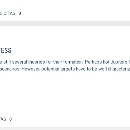
E CITAS
0
TESS
e still several theories for their formation. Perhaps hot Jupiter
 scenarios. However, potential targets have to be well character
TAS
0