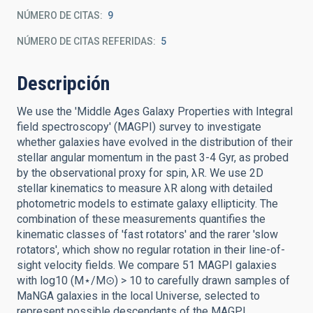
NÚMERO DE CITAS
9
NÚMERO DE CITAS REFERIDAS
5
Descripción
We use the 'Middle Ages Galaxy Properties with Integral
field spectroscopy' (MAGPI) survey to investigate
whether galaxies have evolved in the distribution of their
stellar angular momentum in the past 3-4 Gyr, as probed
by the observational proxy for spin, λR. We use 2D
stellar kinematics to measure λR along with detailed
photometric models to estimate galaxy ellipticity. The
combination of these measurements quantifies the
kinematic classes of 'fast rotators' and the rarer 'slow
rotators', which show no regular rotation in their line-of-
sight velocity fields. We compare 51 MAGPI galaxies
with log10 (M⋆/M⊙) > 10 to carefully drawn samples of
MaNGA galaxies in the local Universe, selected to
represent possible descendants of the MAGPI