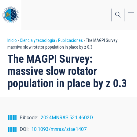
Pasar
al
contenido
principal
Sobrescribir
Inicio
Ciencia y tecnología
Publicaciones
The MAGPI Survey:
massive slow rotator population in place by z 0.3
enlaces
The MAGPI Survey:
de
massive slow rotator
ayuda
population in place by z 0.3
a
la
navegación
Bibcode
2024MNRAS.531.4602D
DOI
10.1093/mnras/stae1407