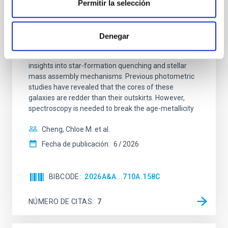
galaxies at 1.2 ≲ z ≲ 2.2: Age, Fe-, and
Permitir la selección
Mg-abundance gradients from JWST-
SUSPENSE
Denegar
Spatially resolved stellar populations of massive
quiescent galaxies at cosmic noon provide powerful
insights into star-formation quenching and stellar
mass assembly mechanisms. Previous photometric
studies have revealed that the cores of these
galaxies are redder than their outskirts. However,
spectroscopy is needed to break the age-metallicity
Cheng, Chloe M. et al.
Fecha de publicación:
6
2026
BIBCODE
2026A&A...710A.158C
NÚMERO DE CITAS
7