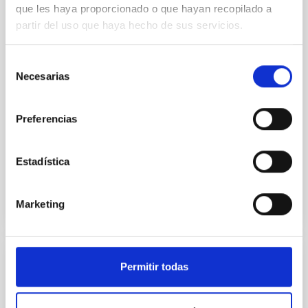
que les haya proporcionado o que hayan recopilado a
we expect to see alignments between the magnetic
partir del uso que haya hecho de sus servicios.
field orientation of star-forming dense cores and the
cloud-scale magnetic field. A. Pandhi et al. showed
instead, however, that the orientation of cores and
Selección
their angular momentum vectors appear random
Necesarias
de
with respect to the larger-scale magnetic
consentimiento
Yin, Sean et al.
Preferencias
Fecha de publicación:
5
2026
Estadística
BIBCODE
2026APJ..1003...83Y
Marketing
NÚMERO DE CITAS
0
Permitir todas
CON ÁRBITRO
Clues to inside-out quenching in quiescent