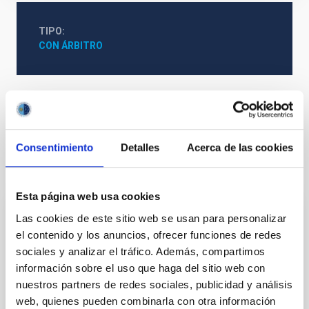
TIPO
CON ÁRBITRO
Formación y Evolución de Galaxias (FYEG)
Consentimiento
Detalles
Acerca de las cookies
Te puede interesar
Esta página web usa cookies
Las cookies de este sitio web se usan para personalizar
CON ÁRBITRO
el contenido y los anuncios, ofrecer funciones de redes
Magnetic Field Alignment with Dense
sociales y analizar el tráfico. Además, compartimos
Cores in the Transition between Cloud and
información sobre el uso que haga del sitio web con
Core Scales
nuestros partners de redes sociales, publicidad y análisis
web, quienes pueden combinarla con otra información
In a magnetically dominated model of star formation,