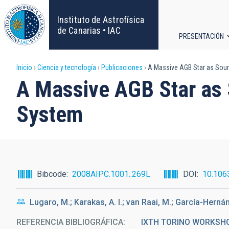
Pasar
al
Instituto de Astrofísica
contenido
de Canarias • IAC
PRESENTACIÓN
principal
Navega
Sobrescribir
Inicio
Ciencia y tecnología
Publicaciones
A Massive AGB Star as Sourc
principa
A Massive AGB Star as S
enlaces
System
de
ayuda
a
Bibcode
2008AIPC.1001..269L
DOI
10.106
la
Lugaro, M.; Karakas, A. I.; van Raai, M.; García-Hernán
navegación
REFERENCIA BIBLIOGRÁFICA
IXTH TORINO WORKSH