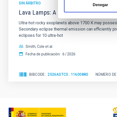
SIN ÁRBITRO
Denegar
Lava Lamps: A survey to search for sil
Ultra-hot rocky exoplanets above 1700 K may possess
Secondary eclipse thermal emission can efficiently 
eclipses for 10 ultra-hot
Smith, Cole et al.
Fecha de publicación:
6
2026
BIBCODE
2026ASTCS..1160088S
NÚMERO DE