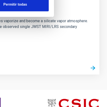
Permitir todas
strial planet population
es vaporize and become a silicate vapor atmosphere.
. We observed single JWST MIRI/LRS secondary