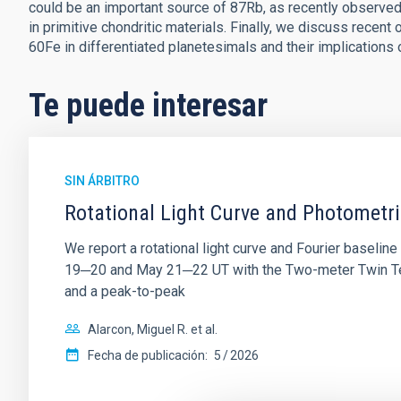
could be an important source of 87Rb, as recently observed,
in primitive chondritic materials. Finally, we discuss rece
60Fe in differentiated planetesimals and their implications 
Te puede interesar
SIN ÁRBITRO
Rotational Light Curve and Photometri
We report a rotational light curve and Fourier baseli
19─20 and May 21─22 UT with the Two-meter Twin Tele
and a peak-to-peak
Alarcon, Miguel R. et al.
Fecha de publicación:
5
2026