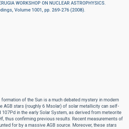
PERUGIA WORKSHOP ON NUCLEAR ASTROPHYSICS.
ings, Volume 1001, pp. 269-276 (2008).
the formation of the Sun is a much debated mystery in modern
AGB stars (roughly 6 Msolar) of solar metallicity can self-
 107Pd in the early Solar System, as derived from meteorite
Hf, thus confirming previous results. Recent measurements of
ounted for by a massive AGB source. Moreover, these stars