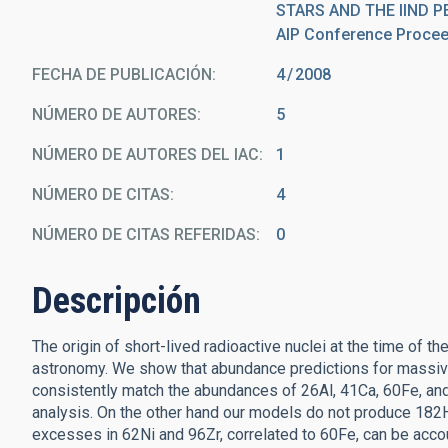
STARS AND THE IIND 
AIP Conference Proceed
FECHA DE PUBLICACIÓN:
4
2008
NÚMERO DE AUTORES
5
NÚMERO DE AUTORES DEL IAC
1
NÚMERO DE CITAS
4
NÚMERO DE CITAS REFERIDAS
0
Descripción
The origin of short-lived radioactive nuclei at the time of 
astronomy. We show that abundance predictions for massive 
consistently match the abundances of 26Al, 41Ca, 60Fe, and
analysis. On the other hand our models do not produce 182
excesses in 62Ni and 96Zr, correlated to 60Fe, can be acc