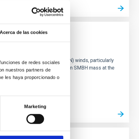
Acerca de las cookies
ts of active galactic nuclei (AGN) winds, particularly
 funciones de redes sociales
vestigating the relationship between SMBH mass at the
con nuestros partners de
ue les haya proporcionado o
Marketing