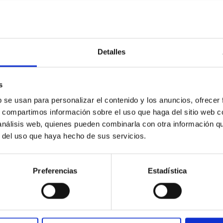
CITAS
0
Detalles
on Habitable Worlds
s
ctivity on habitability has garnered attention, the specific effec
b se usan para personalizar el contenido y los anuncios, ofrecer
emain largely unexplored. This study aims to fill this gap by in
s, compartimos información sobre el uso que haga del sitio web 
 análisis web, quienes pueden combinarla con otra información q
r del uso que haya hecho de sus servicios.
Preferencias
Estadística
 CITAS
0