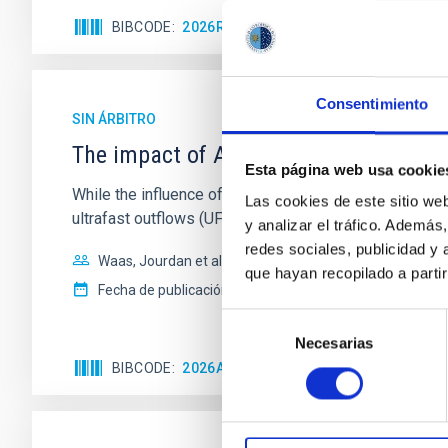
BIBCODE
2026RNAAS..10..143A
NÚMERO DE 
Consentimiento
SIN ÁRBITRO
The impact of Active Galactic Nuclei 
Esta página web usa cookie
While the influence of supermassive black hole (SMBH) a
Las cookies de este sitio we
ultrafast outflows (UFOs), on planetary atmospheres r
y analizar el tráfico. Ademá
redes sociales, publicidad y
Waas, Jourdan et al.
que hayan recopilado a parti
Fecha de publicación:
6
2026
Selección
Necesarias
de
consentimiento
BIBCODE
2026ASTCS..1100130W
NÚMERO DE