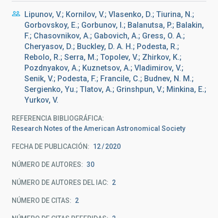
Lipunov, V.; Kornilov, V.; Vlasenko, D.; Tiurina, N.;
Gorbovskoy, E.; Gorbunov, I.; Balanutsa, P.; Balakin,
F.; Chasovnikov, A.; Gabovich, A.; Gress, O. A.;
Cheryasov, D.; Buckley, D. A. H.; Podesta, R.;
Rebolo, R.; Serra, M.; Topolev, V.; Zhirkov, K.;
Pozdnyakov, A.; Kuznetsov, A.; Vladimirov, V.;
Senik, V.; Podesta, F.; Francile, C.; Budnev, N. M.;
Sergienko, Yu.; Tlatov, A.; Grinshpun, V.; Minkina, E.;
Yurkov, V.
REFERENCIA BIBLIOGRÁFICA
Research Notes of the American Astronomical Society
FECHA DE PUBLICACIÓN:
12
2020
NÚMERO DE AUTORES
30
NÚMERO DE AUTORES DEL IAC
2
NÚMERO DE CITAS
2