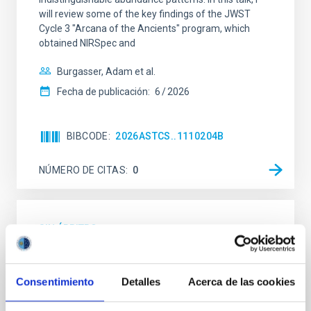
will review some of the key findings of the JWST
Cycle 3 "Arcana of the Ancients" program, which
obtained NIRSpec and
Burgasser, Adam et al.
Fecha de publicación:
6
2026
BIBCODE
2026ASTCS..1110204B
NÚMERO DE CITAS
0
SIN ÁRBITRO
Rotational Light Curve and Photometric
Baseline of (15094) Polymele in Support
Consentimiento
Detalles
Acerca de las cookies
of the Lucy Mutual Event Campaign