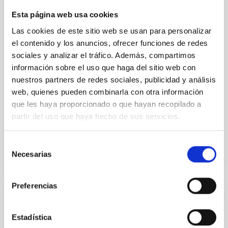
We report a rotational light curve and Fourier baseline
model for the Jupiter Trojan (15094) Polymele, a
Esta página web usa cookies
primary target of the NASA Lucy mission, obtained
Las cookies de este sitio web se usan para personalizar
on 2026 May 19─20 and May 21─22 UT with the
el contenido y los anuncios, ofrecer funciones de redes
Two-meter Twin Telescope (TTT). Phase-Dispersion
Minimization over the combined two-night dataset
sociales y analizar el tráfico. Además, compartimos
yields P rot = 5.762 ± 0.051 hr and a peak-to-peak
información sobre el uso que haga del sitio web con
nuestros partners de redes sociales, publicidad y análisis
Alarcon, Miguel R. et al.
web, quienes pueden combinarla con otra información
Fecha de publicación:
5
2026
que les haya proporcionado o que hayan recopilado a
partir del uso que haya hecho de sus servicios.
BIBCODE
2026RNAAS..10..143A
Selección
Necesarias
de
NÚMERO DE CITAS
0
consentimiento
Preferencias
SIN ÁRBITRO
The impact of Active Galactic Nuclei on
Estadística