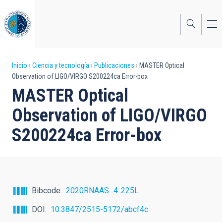
Pasar
al
contenido
principal
Sobrescribir
Inicio
Ciencia y tecnología
Publicaciones
MASTER Optical
Observation of LIGO/VIRGO S200224ca Error-box
enlaces
MASTER Optical
de
Observation of LIGO/VIRGO
ayuda
S200224ca Error-box
a
la
navegación
Bibcode
2020RNAAS...4..225L
DOI
10.3847/2515-5172/abcf4c