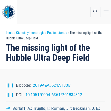
Pasar
al
contenido
principal
Sobrescribir
Inicio
Ciencia y tecnología
Publicaciones
The missing light of the
Hubble Ultra Deep Field
enlaces
The missing light of the
de
Hubble Ultra Deep Field
ayuda
a
la
navegación
Bibcode
2019A&A...621A.133B
DOI
10.1051/0004-6361/201834312
Borlaff, A.; Trujillo, I.; Román, J.r; Beckman, J. E.;