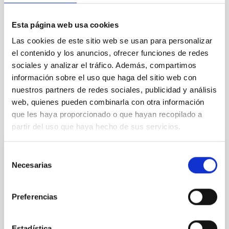
TIPO
CON ÁRBITRO
Esta página web usa cookies
Las cookies de este sitio web se usan para personalizar
el contenido y los anuncios, ofrecer funciones de redes
Formación y Evolución de Galaxias (FYEG)
sociales y analizar el tráfico. Además, compartimos
Técnicas
Métodos
Galaxias
información sobre el uso que haga del sitio web con
nuestros partners de redes sociales, publicidad y análisis
web, quienes pueden combinarla con otra información
que les haya proporcionado o que hayan recopilado a
Te puede interesar
partir del uso que haya hecho de sus servicios.
Selección
CON ÁRBITRO
Necesarias
de
The impact of star formation histories on
consentimiento
the inner dark matter density slopes of
Preferencias
galaxies
Aims. We aim to investigate the connection between
Estadística