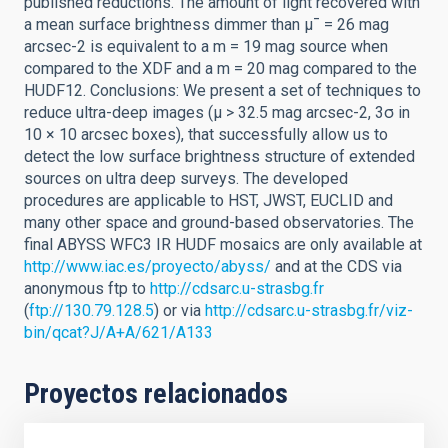
published reductions. The amount of light recovered with
a mean surface brightness dimmer than μ¯ = 26 mag
arcsec-2 is equivalent to a m = 19 mag source when
compared to the XDF and a m = 20 mag compared to the
HUDF12. Conclusions: We present a set of techniques to
reduce ultra-deep images (μ > 32.5 mag arcsec-2, 3σ in
10 × 10 arcsec boxes), that successfully allow us to
detect the low surface brightness structure of extended
sources on ultra deep surveys. The developed
procedures are applicable to HST, JWST, EUCLID and
many other space and ground-based observatories. The
final ABYSS WFC3 IR HUDF mosaics are only available at
http://www.iac.es/proyecto/abyss/
and at the CDS via
anonymous ftp to
http://cdsarc.u-strasbg.fr
(
ftp://130.79.128.5
) or via
http://cdsarc.u-strasbg.fr/viz-
bin/qcat?J/A+A/621/A133
Proyectos relacionados