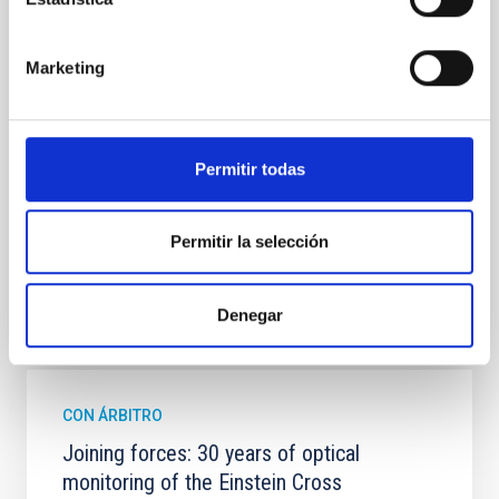
star formation histories (SFHs) and the inner dark
matter density profiles of simulated galaxies. In
particular, we tested whether the burstiness and
Marketing
temporal distribution of star formation influence the
formation of cored versus cuspy dark matter profiles.
Methods. We homogeneously analysed
Sarrato-Alós, J. et al.
Permitir todas
Fecha de publicación:
6
2026
Permitir la selección
BIBCODE
2026A&A...710A..95S
Denegar
NÚMERO DE CITAS
1
CON ÁRBITRO
Joining forces: 30 years of optical
monitoring of the Einstein Cross