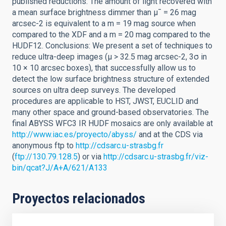
published reductions. The amount of light recovered with
a mean surface brightness dimmer than μ¯ = 26 mag
arcsec-2 is equivalent to a m = 19 mag source when
compared to the XDF and a m = 20 mag compared to the
HUDF12. Conclusions: We present a set of techniques to
reduce ultra-deep images (μ > 32.5 mag arcsec-2, 3σ in
10 × 10 arcsec boxes), that successfully allow us to
detect the low surface brightness structure of extended
sources on ultra deep surveys. The developed
procedures are applicable to HST, JWST, EUCLID and
many other space and ground-based observatories. The
final ABYSS WFC3 IR HUDF mosaics are only available at
http://www.iac.es/proyecto/abyss/
and at the CDS via
anonymous ftp to
http://cdsarc.u-strasbg.fr
(
ftp://130.79.128.5
) or via
http://cdsarc.u-strasbg.fr/viz-
bin/qcat?J/A+A/621/A133
Proyectos relacionados