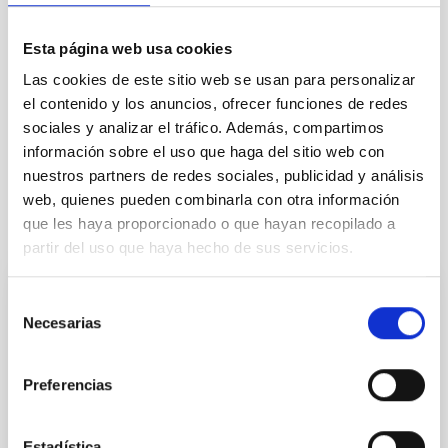
TIPO
CON ÁRBITRO
Esta página web usa cookies
Las cookies de este sitio web se usan para personalizar
el contenido y los anuncios, ofrecer funciones de redes
Formación y Evolución de Galaxias (FYEG)
sociales y analizar el tráfico. Además, compartimos
Técnicas
Métodos
Galaxias
información sobre el uso que haga del sitio web con
nuestros partners de redes sociales, publicidad y análisis
web, quienes pueden combinarla con otra información
que les haya proporcionado o que hayan recopilado a
Te puede interesar
partir del uso que haya hecho de sus servicios.
Selección
CON ÁRBITRO
Necesarias
de
The impact of star formation histories on
consentimiento
the inner dark matter density slopes of
Preferencias
galaxies
Aims. We aim to investigate the connection between
Estadística