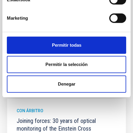
star formation histories (SFHs) and the inner dark
matter density profiles of simulated galaxies. In
particular, we tested whether the burstiness and
Marketing
temporal distribution of star formation influence the
formation of cored versus cuspy dark matter profiles.
Methods. We homogeneously analysed
Sarrato-Alós, J. et al.
Permitir todas
Fecha de publicación:
6
2026
Permitir la selección
BIBCODE
2026A&A...710A..95S
Denegar
NÚMERO DE CITAS
1
CON ÁRBITRO
Joining forces: 30 years of optical
monitoring of the Einstein Cross