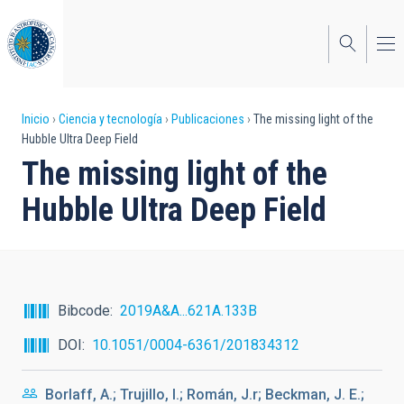
Pasar
al
contenido
principal
Sobrescribir
Inicio
Ciencia y tecnología
Publicaciones
The missing light of the
Hubble Ultra Deep Field
enlaces
The missing light of the
de
Hubble Ultra Deep Field
ayuda
a
la
navegación
Bibcode
2019A&A...621A.133B
DOI
10.1051/0004-6361/201834312
Borlaff, A.; Trujillo, I.; Román, J.r; Beckman, J. E.;