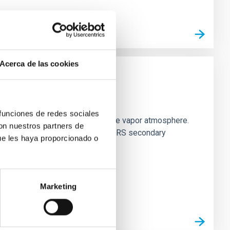
Acerca de las cookies
strial planet population
 funciones de redes sociales
es vaporize and become a silicate vapor atmosphere.
con nuestros partners de
. We observed single JWST MIRI/LRS secondary
ue les haya proporcionado o
Marketing