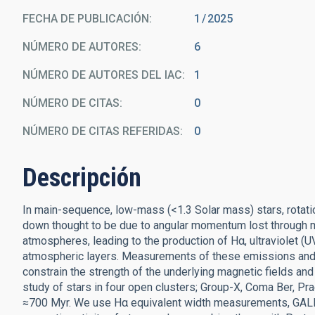
FECHA DE PUBLICACIÓN:
1
2025
NÚMERO DE AUTORES
6
NÚMERO DE AUTORES DEL IAC
1
NÚMERO DE CITAS
0
NÚMERO DE CITAS REFERIDAS
0
Descripción
In main-sequence, low-mass (<1.3 Solar mass) stars, rotatio
down thought to be due to angular momentum lost through ma
atmospheres, leading to the production of Hα, ultraviolet (UV
atmospheric layers. Measurements of these emissions and o
constrain the strength of the underlying magnetic fields a
study of stars in four open clusters; Group-X, Coma Ber, 
≈700 Myr. We use Hα equivalent width measurements, GALEX