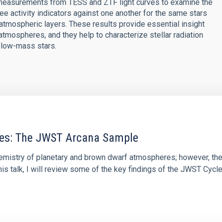
 measurements from TESS and ZTF light curves to examine the
ee activity indicators against one another for the same stars
atmospheric layers. These results provide essential insight
' atmospheres, and they help to characterize stellar radiation
d low-mass stars.
res: The JWST Arcana Sample
hemistry of planetary and brown dwarf atmospheres; however, the
his talk, I will review some of the key findings of the JWST Cycl