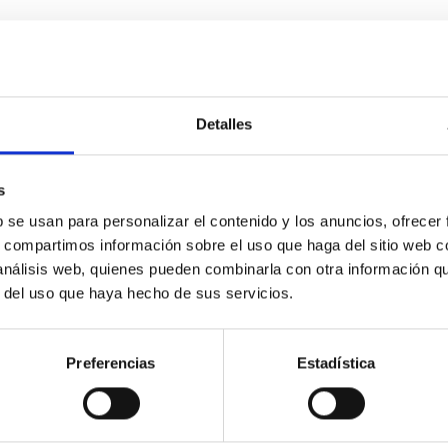
 CITAS
0
Detalles
icate vapor atmospheres in the ultra-hot terre
s
b se usan para personalizar el contenido y los anuncios, ofrecer
 dayside temperatures that are hot enough to have their surfac
s, compartimos información sobre el uso que haga del sitio web 
probe for the presence of these atmospheres on a rocky planet
 análisis web, quienes pueden combinarla con otra información q
r del uso que haya hecho de sus servicios.
Preferencias
Estadística
 CITAS
0