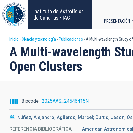
Pasar
al
Instituto de Astrofísica
contenido
de Canarias • IAC
PRESENTACIÓN
principal
Navega
Sobrescribir
Inicio
Ciencia y tecnología
Publicaciones
A Multi-wavelength Study of
principa
A Multi-wavelength Stud
enlaces
Open Clusters
de
ayuda
a
Bibcode
2025AAS...24546415N
la
Núñez, Alejandro; Agüeros, Marcel; Curtis, Jason; Os
navegación
REFERENCIA BIBLIOGRÁFICA
American Astronomical