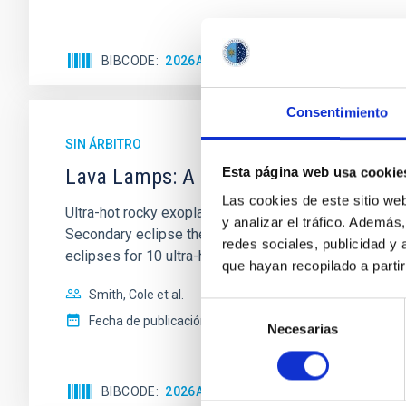
BIBCODE
2026ASTCS..1110204B
NÚMERO DE
Consentimiento
SIN ÁRBITRO
Lava Lamps: A survey to search for sil
Esta página web usa cookie
Las cookies de este sitio we
Ultra-hot rocky exoplanets above 1700 K may possess
y analizar el tráfico. Ademá
Secondary eclipse thermal emission can efficiently 
redes sociales, publicidad y
eclipses for 10 ultra-hot
que hayan recopilado a parti
Smith, Cole et al.
Selección
Fecha de publicación:
6
2026
Necesarias
de
consentimiento
BIBCODE
2026ASTCS..1160088S
NÚMERO DE