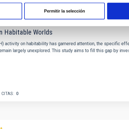
Permitir la selección
on Habitable Worlds
ctivity on habitability has garnered attention, the specific effec
emain largely unexplored. This study aims to fill this gap by in
 CITAS
0