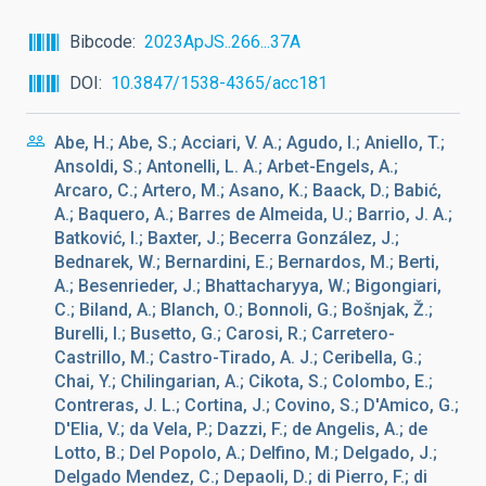
Bibcode
2023ApJS..266...37A
DOI
10.3847/1538-4365/acc181
Abe, H.; Abe, S.; Acciari, V. A.; Agudo, I.; Aniello, T.;
Ansoldi, S.; Antonelli, L. A.; Arbet-Engels, A.;
Arcaro, C.; Artero, M.; Asano, K.; Baack, D.; Babić,
A.; Baquero, A.; Barres de Almeida, U.; Barrio, J. A.;
Batković, I.; Baxter, J.; Becerra González, J.;
Bednarek, W.; Bernardini, E.; Bernardos, M.; Berti,
A.; Besenrieder, J.; Bhattacharyya, W.; Bigongiari,
C.; Biland, A.; Blanch, O.; Bonnoli, G.; Bošnjak, Ž.;
Burelli, I.; Busetto, G.; Carosi, R.; Carretero-
Castrillo, M.; Castro-Tirado, A. J.; Ceribella, G.;
Chai, Y.; Chilingarian, A.; Cikota, S.; Colombo, E.;
Contreras, J. L.; Cortina, J.; Covino, S.; D'Amico, G.;
D'Elia, V.; da Vela, P.; Dazzi, F.; de Angelis, A.; de
Lotto, B.; Del Popolo, A.; Delfino, M.; Delgado, J.;
Delgado Mendez, C.; Depaoli, D.; di Pierro, F.; di