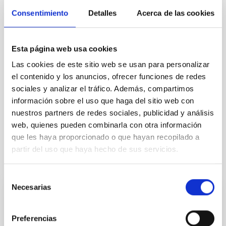
TIPO
Consentimiento
Detalles
Acerca de las cookies
CON ÁRBITRO
Esta página web usa cookies
Cosmología y Astropartículas (CYA)
Las cookies de este sitio web se usan para personalizar
Formación y Evolución de Galaxias (FYEG)
el contenido y los anuncios, ofrecer funciones de redes
Galaxias activas
Objetos BL Lacertae
sociales y analizar el tráfico. Además, compartimos
Galaxias de Markarian
Núcleos activos de galaxias
información sobre el uso que haga del sitio web con
nuestros partners de redes sociales, publicidad y análisis
Blázares
web, quienes pueden combinarla con otra información
que les haya proporcionado o que hayan recopilado a
partir del uso que haya hecho de sus servicios.
Te puede interesar
Selección
Necesarias
de
CON ÁRBITRO
consentimiento
Magnetic Field Alignment with Dense
Preferencias