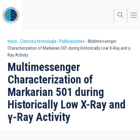
Pasar
al
contenido
principal
Sobrescribir
Inicio
Ciencia y tecnología
Publicaciones
Multimessenger
Characterization of Markarian 501 during Historically Low X-Ray and γ-
enlaces
Ray Activity
de
Multimessenger
ayuda
Characterization of
a
Markarian 501 during
la
Historically Low X-Ray and
navegación
γ-Ray Activity