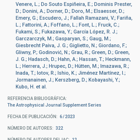
Venere, L.; Do Souto Espiñeira, E.; Dominis Prester,
D.; Donini, A.; Dorner, D.; Doro, M.; Elsaesser, D.;
Emery, G.; Escudero, J.; Fallah Ramazani, V.; Fariña,
L.; Fattorini, A.; Foffano, L.; Font, L.; Fruck, C.;
Fukami, S.; Fukazawa, Y.; García López, R. J.;
Garczarczyk, M.; Gasparyan, S.; Gaug, M.;
Giesbrecht Paiva, J. G.; Giglietto, N.; Giordano, F.;
Gliwny, P.; Godinović, N.; Grau, R.; Green, D.; Green,
J. G.; Hadasch, D.; Hahn, A.; Hassan, T.; Heckmann,
L.; Herrera, J.; Hrupec, D.; Hütten, M.; Imazawa, R.;
Inada, T.; Iotov, R.; Ishio, K.; Jiménez Martínez, I.;
Jormanainen, J.; Kerszberg, D.; Kobayashi, Y.;
Kubo, H. et al.
REFERENCIA BIBLIOGRÁFICA
The Astrophysical Journal Supplement Series
FECHA DE PUBLICACIÓN:
6
2023
NÚMERO DE AUTORES
322
NÚMERO DE AUTORES DEL IAC
12