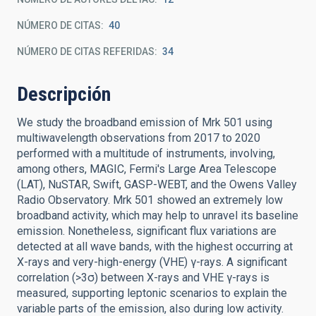
NÚMERO DE CITAS
40
NÚMERO DE CITAS REFERIDAS
34
Descripción
We study the broadband emission of Mrk 501 using
multiwavelength observations from 2017 to 2020
performed with a multitude of instruments, involving,
among others, MAGIC, Fermi's Large Area Telescope
(LAT), NuSTAR, Swift, GASP-WEBT, and the Owens Valley
Radio Observatory. Mrk 501 showed an extremely low
broadband activity, which may help to unravel its baseline
emission. Nonetheless, significant flux variations are
detected at all wave bands, with the highest occurring at
X-rays and very-high-energy (VHE) γ-rays. A significant
correlation (>3σ) between X-rays and VHE γ-rays is
measured, supporting leptonic scenarios to explain the
variable parts of the emission, also during low activity.