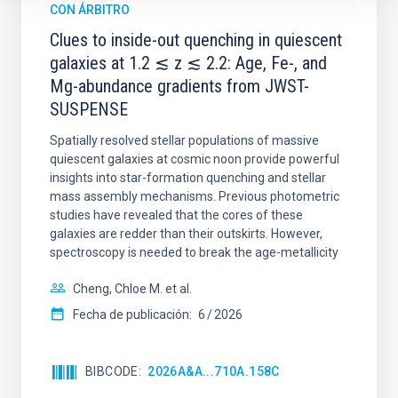
CON ÁRBITRO
Clues to inside-out quenching in quiescent
galaxies at 1.2 ≲ z ≲ 2.2: Age, Fe-, and
Mg-abundance gradients from JWST-
SUSPENSE
Spatially resolved stellar populations of massive
quiescent galaxies at cosmic noon provide powerful
insights into star-formation quenching and stellar
mass assembly mechanisms. Previous photometric
studies have revealed that the cores of these
galaxies are redder than their outskirts. However,
spectroscopy is needed to break the age-metallicity
Cheng, Chloe M. et al.
Fecha de publicación:
6
2026
BIBCODE
2026A&A...710A.158C