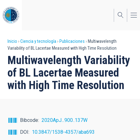
Pasar
al
contenido
principal
Sobrescribir
Inicio
Ciencia y tecnología
Publicaciones
Multiwavelength
Variability of BL Lacertae Measured with High Time Resolution
enlaces
Multiwavelength Variability
de
of BL Lacertae Measured
ayuda
with High Time Resolution
a
la
navegación
Bibcode
2020ApJ...900..137W
DOI
10.3847/1538-4357/aba693