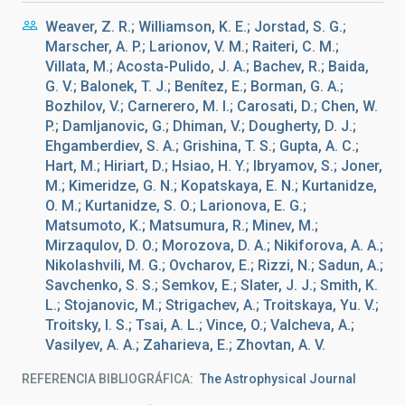
Weaver, Z. R.; Williamson, K. E.; Jorstad, S. G.;
Marscher, A. P.; Larionov, V. M.; Raiteri, C. M.;
Villata, M.; Acosta-Pulido, J. A.; Bachev, R.; Baida,
G. V.; Balonek, T. J.; Benítez, E.; Borman, G. A.;
Bozhilov, V.; Carnerero, M. I.; Carosati, D.; Chen, W.
P.; Damljanovic, G.; Dhiman, V.; Dougherty, D. J.;
Ehgamberdiev, S. A.; Grishina, T. S.; Gupta, A. C.;
Hart, M.; Hiriart, D.; Hsiao, H. Y.; Ibryamov, S.; Joner,
M.; Kimeridze, G. N.; Kopatskaya, E. N.; Kurtanidze,
O. M.; Kurtanidze, S. O.; Larionova, E. G.;
Matsumoto, K.; Matsumura, R.; Minev, M.;
Mirzaqulov, D. O.; Morozova, D. A.; Nikiforova, A. A.;
Nikolashvili, M. G.; Ovcharov, E.; Rizzi, N.; Sadun, A.;
Savchenko, S. S.; Semkov, E.; Slater, J. J.; Smith, K.
L.; Stojanovic, M.; Strigachev, A.; Troitskaya, Yu. V.;
Troitsky, I. S.; Tsai, A. L.; Vince, O.; Valcheva, A.;
Vasilyev, A. A.; Zaharieva, E.; Zhovtan, A. V.
REFERENCIA BIBLIOGRÁFICA
The Astrophysical Journal