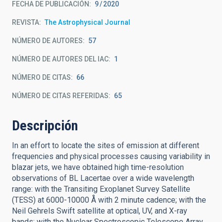
FECHA DE PUBLICACIÓN:
9
2020
REVISTA
The Astrophysical Journal
NÚMERO DE AUTORES
57
NÚMERO DE AUTORES DEL IAC
1
NÚMERO DE CITAS
66
NÚMERO DE CITAS REFERIDAS
65
Descripción
In an effort to locate the sites of emission at different
frequencies and physical processes causing variability in
blazar jets, we have obtained high time-resolution
observations of BL Lacertae over a wide wavelength
range: with the Transiting Exoplanet Survey Satellite
(TESS) at 6000-10000 Å with 2 minute cadence; with the
Neil Gehrels Swift satellite at optical, UV, and X-ray
bands; with the Nuclear Spectroscopic Telescope Array