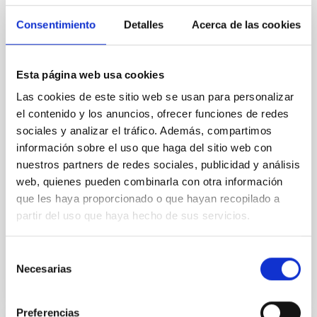
The impact of star formation histories on
the inner dark matter density slopes of
Consentimiento
Detalles
Acerca de las cookies
galaxies
Aims. We aim to investigate the connection between
Esta página web usa cookies
star formation histories (SFHs) and the inner dark
matter density profiles of simulated galaxies. In
Las cookies de este sitio web se usan para personalizar
particular, we tested whether the burstiness and
el contenido y los anuncios, ofrecer funciones de redes
temporal distribution of star formation influence the
sociales y analizar el tráfico. Además, compartimos
formation of cored versus cuspy dark matter profiles.
información sobre el uso que haga del sitio web con
Methods. We homogeneously analysed
nuestros partners de redes sociales, publicidad y análisis
web, quienes pueden combinarla con otra información
Sarrato-Alós, J. et al.
que les haya proporcionado o que hayan recopilado a
Fecha de publicación:
6
2026
partir del uso que haya hecho de sus servicios.
BIBCODE
2026A&A...710A..95S
Selección
Necesarias
de
NÚMERO DE CITAS
1
consentimiento
Preferencias