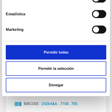
CON ÁRBITRO
Estadística
Joining forces: 30 years of optical
monitoring of the Einstein Cross
Marketing
We present extended optical monitoring of the
quadruply-imaged gravitationally lensed quasar QSO
2237+0305, the Einstein Cross, including
observations from different observatories in both
Permitir todas
hemispheres and using a new photometric
technique. This technique uses a region far enough
from the lens system to accurately determine the
Permitir la selección
sky background level
Shalyapin, V. N. et al.
Denegar
Fecha de publicación:
6
2026
BIBCODE
2026A&A...710A..70S