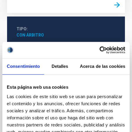
TIPO
CON ÁRBITRO
Formación y Evolución de Galaxias (FYEG)
Galaxias
Consentimiento
Detalles
Acerca de las cookies
Esta página web usa cookies
Te puede interesar
Las cookies de este sitio web se usan para personalizar
el contenido y los anuncios, ofrecer funciones de redes
sociales y analizar el tráfico. Además, compartimos
CON ÁRBITRO
información sobre el uso que haga del sitio web con
Accurate Inner Stellar Density Slopes from
nuestros partners de redes sociales, publicidad y análisis
Projected Surface Densities in Galaxies
web, quienes pueden combinarla con otra información