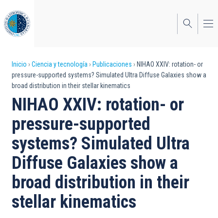
Pasar
al
contenido
principal
Sobrescribir
Inicio
Ciencia y tecnología
Publicaciones
NIHAO XXIV: rotation- or
pressure-supported systems? Simulated Ultra Diffuse Galaxies show a
enlaces
broad distribution in their stellar kinematics
de
NIHAO XXIV: rotation- or
ayuda
pressure-supported
a
systems? Simulated Ultra
la
Diffuse Galaxies show a
navegación
broad distribution in their
stellar kinematics