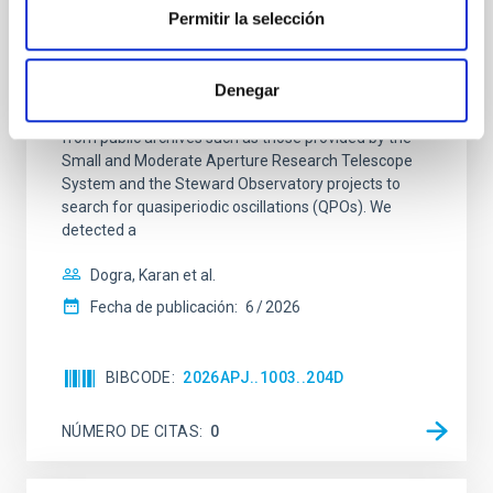
Detection of an Optical Quasiperiodic
Permitir la selección
Oscillation in the Blazar 3C 454.3
We analyzed 19 yr of R-band data of the blazar 3C
Denegar
454.3 from the Whole Earth Blazar Telescope
archive, along with new data from its members and
from public archives such as those provided by the
Small and Moderate Aperture Research Telescope
System and the Steward Observatory projects to
search for quasiperiodic oscillations (QPOs). We
detected a
Dogra, Karan et al.
Fecha de publicación:
6
2026
BIBCODE
2026APJ..1003..204D
NÚMERO DE CITAS
0