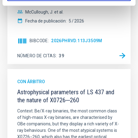
McCullough, J. et al.
Fecha de publicación:
5
2026
BIBCODE
2026PHRVD.113J3509M
NÚMERO DE CITAS
39
CON ÁRBITRO
Astrophysical parameters of LS 437 and
the nature of X0726─260
Context. Be/X-ray binaries, the most common class
of high-mass X-ray binaries, are characterised by
OBe companions, but they display a rich variety of X-
ray behaviours. One of the most atypical systems is
X0726−260, which also has the earliest optical