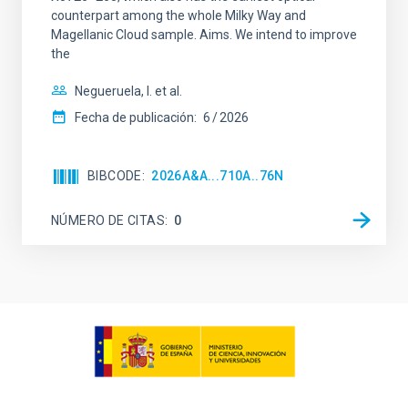
counterpart among the whole Milky Way and
Magellanic Cloud sample. Aims. We intend to improve
the
Negueruela, I. et al.
Fecha de publicación:
6
2026
BIBCODE
2026A&A...710A..76N
NÚMERO DE CITAS
0