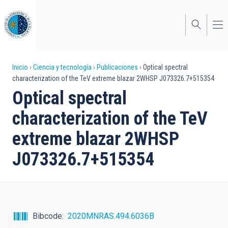
Pasar
al
contenido
principal
Sobrescribir
Inicio
Ciencia y tecnología
Publicaciones
Optical spectral
characterization of the TeV extreme blazar 2WHSP J073326.7+515354
enlaces
Optical spectral
de
characterization of the TeV
ayuda
extreme blazar 2WHSP
a
J073326.7+515354
la
navegación
Bibcode
2020MNRAS.494.6036B