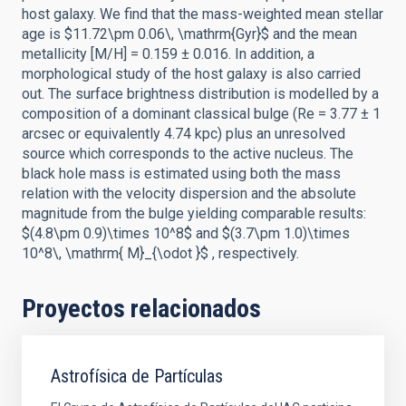
host galaxy. We find that the mass-weighted mean stellar
age is $11.72\pm 0.06\, \mathrm{Gyr}$ and the mean
metallicity [M/H] = 0.159 ± 0.016. In addition, a
morphological study of the host galaxy is also carried
out. The surface brightness distribution is modelled by a
composition of a dominant classical bulge (Re = 3.77 ± 1
arcsec or equivalently 4.74 kpc) plus an unresolved
source which corresponds to the active nucleus. The
black hole mass is estimated using both the mass
relation with the velocity dispersion and the absolute
magnitude from the bulge yielding comparable results:
$(4.8\pm 0.9)\times 10^8$ and $(3.7\pm 1.0)\times
10^8\, \mathrm{ M}_{\odot }$ , respectively.
Proyectos relacionados
Astrofísica de Partículas