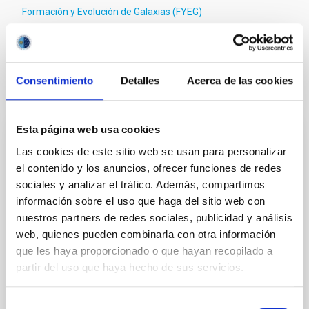
Formación y Evolución de Galaxias (FYEG)
Galaxias
Objetos BL Lacertae
Chorros
Consentimiento
Detalles
Acerca de las cookies
Te puede interesar
Esta página web usa cookies
CON ÁRBITRO
Las cookies de este sitio web se usan para personalizar
Euclid: VII. Structural-thermal-optical
el contenido y los anuncios, ofrecer funciones de redes
sociales y analizar el tráfico. Además, compartimos
performance
información sobre el uso que haga del sitio web con
Context. The performance of the Euclid system is
nuestros partners de redes sociales, publicidad y análisis
defined in terms of image quality metrics tuned to
web, quienes pueden combinarla con otra información
the weak gravitational lensing cosmological probe.
que les haya proporcionado o que hayan recopilado a
The weak lensing measurement induces stringent
partir del uso que haya hecho de sus servicios.
requirements on the shape and stability of the VIS
instrument system point spread function (PSF). The
PSF is affected by error contributions from the
Selección