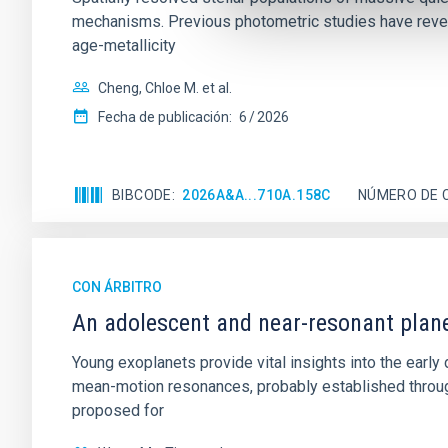
mechanisms. Previous photometric studies have reveal
age-metallicity
Cheng, Chloe M. et al.
Fecha de publicación:
6
2026
BIBCODE
2026A&A...710A.158C
NÚMERO DE 
CON ÁRBITRO
An adolescent and near-resonant plan
Young exoplanets provide vital insights into the ear
mean-motion resonances, probably established through
proposed for