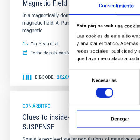
Magnetic Field Alignment with Dense C
Consentimiento
In a magnetically dominated model of star formation,
magnetic field. A. Pandhi et al. showed instead, howe
Esta página web usa cookie
magnetic
Las cookies de este sitio we
y analizar el tráfico. Ademá
Yin, Sean et al.
redes sociales, publicidad y
Fecha de publicación:
5
2026
que hayan recopilado a parti
Selección
BIBCODE
2026APJ..1003...83Y
NÚMERO DE C
Necesarias
de
consentimiento
CON ÁRBITRO
Clues to inside-out quenching in quie
Denegar
SUSPENSE
Spatially resolved stellar populations of massive qu