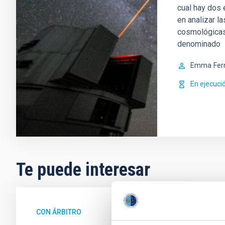
cual hay dos
en analizar l
cosmológicas.
denominado
Emma
Fer
En ejecuci
Te puede interesar
CON ÁRBITRO