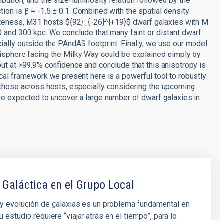
ribution, and the size-luminosity relation followed by the
tion is β = -1.5 ± 0.1. Combined with the spatial density
pleteness, M31 hosts ${92}_{-26}^{+19}$ dwarf galaxies with M
 and 300 kpc. We conclude that many faint or distant dwarf
lly outside the PAndAS footprint. Finally, we use our model
emisphere facing the Milky Way could be explained simply by
out at >99.9% confidence and conclude that this anisotropy is
tical framework we present here is a powerful tool to robustly
 those across hosts, especially considering the upcoming
are expected to uncover a large number of dwarf galaxies in
 Galáctica en el Grupo Local
y evolución de galaxias es un problema fundamental en
u estudio requiere “viajar atrás en el tiempo”, para lo