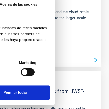
e Scales
Acerca de las cookies
tion of star-forming dense cores and the cloud-scale
tors appear random with respect to the larger-scale
 funciones de redes sociales
con nuestros partners de
ue les haya proporcionado o
Marketing
d Mg-abundance gradients from JWST-
Permitir todas
star-formation quenching and stellar mass assembly