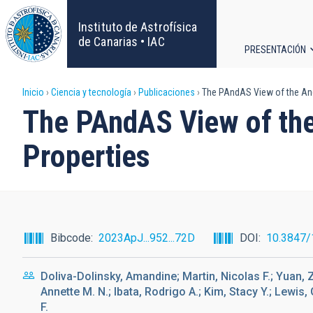
Pasar
al
Instituto de Astrofísica
contenido
de Canarias • IAC
PRESENTACIÓN
principal
Navega
Sobrescribir
Inicio
Ciencia y tecnología
Publicaciones
The PAndAS View of the Andr
principa
The PAndAS View of the
enlaces
Properties
de
ayuda
a
Bibcode
2023ApJ...952...72D
DOI
10.3847/
la
Doliva-Dolinsky, Amandine; Martin, Nicolas F.; Yuan, 
navegación
Annette M. N.; Ibata, Rodrigo A.; Kim, Stacy Y.; Lewi
F.