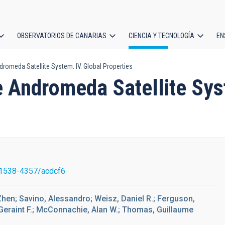
OBSERVATORIOS DE CANARIAS
CIENCIA Y TECNOLOGÍA
EN
ción
omeda Satellite System. IV. Global Properties
l
 Andromeda Satellite Syst
1538-4357/acdcf6
Zhen; Savino, Alessandro; Weisz, Daniel R.; Ferguson,
s, Geraint F.; McConnachie, Alan W.; Thomas, Guillaume