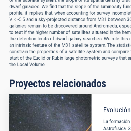
of the satellite system, the slope of its spatial density dist
dwarf galaxies. We find that the slope of the luminosity func
profile, it implies that, when accounting for survey incom
V < -5.5 and a sky-projected distance from M31 between 30
galaxies remain to be discovered around Andromeda, especia
to test if the higher number of satellites situated in the h
the detection limits of dwarf galaxy searches. We rule this 
an intrinsic feature of the M31 satellite system. The statis
constrain the properties of a satellite system and compare
start of the Euclid or Rubin large photometric surveys that 
the Local Volume.
Proyectos relacionados
Evolución
La formación 
Astrofísica. S