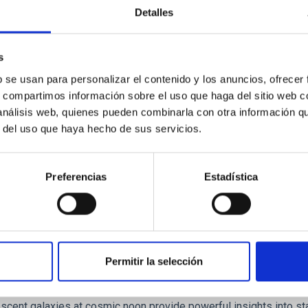
ores in the Transition between Cloud and Cor
Detalles
 we expect to see alignments between the magnetic field orienta
ver, that the orientation of cores and their angular momentum vec
s
b se usan para personalizar el contenido y los anuncios, ofrecer
s, compartimos información sobre el uso que haga del sitio web 
 análisis web, quienes pueden combinarla con otra información q
r del uso que haya hecho de sus servicios.
ITAS
0
Preferencias
Estadística
scent galaxies at 1.2 ≲ z ≲ 2.2: Age, Fe-, an
Permitir la selección
iescent galaxies at cosmic noon provide powerful insights into 