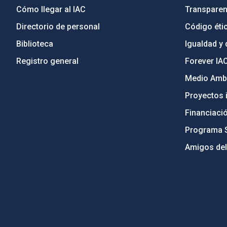
Cómo llegar al IAC
Transparen
Directorio de personal
Código étic
Biblioteca
Igualdad y 
Registro general
Forever IA
Medio Ambi
Proyectos i
Financiaci
Programa 
Amigos del
PostFooter > Newsletter link