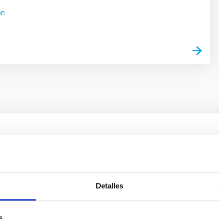
ón
 on the inner dark matter density slopes of ga
r formation histories (SFHs) and the inner dark matter density pr
star formation influence the formation of cored versus cuspy da
Detalles
s