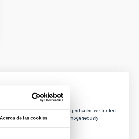
laxies
ofiles of simulated galaxies. In particular, we tested
rk matter profiles. Methods. We homogeneously
Acerca de las cookies