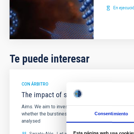
En ejecuci
Te puede interesar
CON ÁRBITRO
The impact of star formation histories
Aims. We aim to investigate the connection between sta
whether the burstiness and temporal distribution of 
Consentimiento
analysed
Esta página web usa cookie
Sarrato-Alós, J. et al.