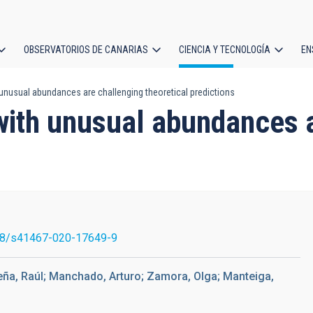
OBSERVATORIOS DE CANARIAS
CIENCIA Y TECNOLOGÍA
EN
ción
unusual abundances are challenging theoretical predictions
l
with unusual abundances a
38/s41467-020-17649-9
ña, Raúl; Manchado, Arturo; Zamora, Olga; Manteiga,