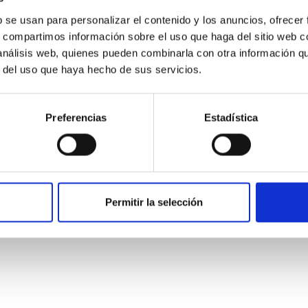
b se usan para personalizar el contenido y los anuncios, ofrecer
s, compartimos información sobre el uso que haga del sitio web 
 análisis web, quienes pueden combinarla con otra información q
r del uso que haya hecho de sus servicios.
ITAS
1
Preferencias
Estadística
itoring of the Einstein Cross
ply-imaged gravitationally lensed quasar QSO 2237+0305, the Ein
Permitir la selección
otometric technique. This technique uses a region far enough f