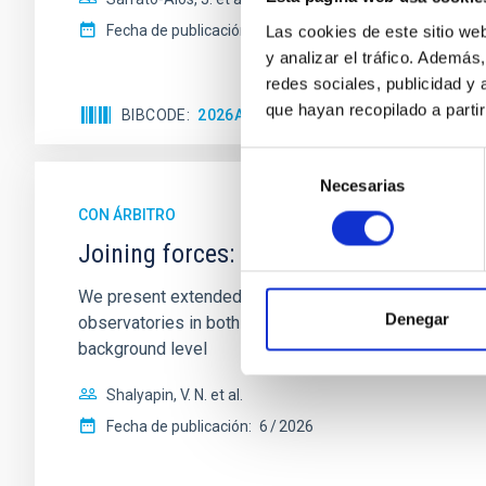
Fecha de publicación:
6
2026
Las cookies de este sitio we
y analizar el tráfico. Ademá
redes sociales, publicidad y
que hayan recopilado a parti
BIBCODE
2026A&A...710A..95S
NÚMERO DE C
Selección
Necesarias
de
consentimiento
CON ÁRBITRO
Joining forces: 30 years of optical mon
We present extended optical monitoring of the quadru
Denegar
observatories in both hemispheres and using a new ph
background level
Shalyapin, V. N. et al.
Fecha de publicación:
6
2026