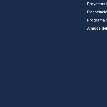
Proyectos i
Financiaci
Programa 
Amigos del
PostFooter > Newsletter link