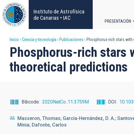
Pasar
al
Instituto de Astrofísica
contenido
de Canarias • IAC
PRESENTACIÓN
principal
Navega
Sobrescribir
Inicio
Ciencia y tecnología
Publicaciones
Phosphorus-rich stars with 
principa
Phosphorus-rich stars 
enlaces
theoretical predictions
de
ayuda
a
Bibcode
2020NatCo..11.3759M
DOI
10.10
la
Masseron, Thomas; García-Hernández, D. A.; Santove
navegación
Minia; Dafonte, Carlos