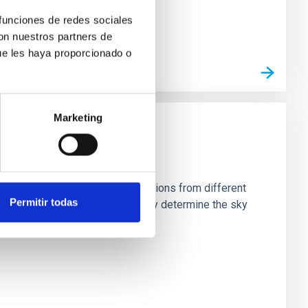
 funciones de redes sociales
con nuestros partners de
ue les haya proporcionado o
Marketing
stein Cross, including observations from different
Permitir todas
rom the lens system to accurately determine the sky