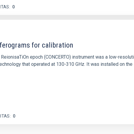
ITAS
0
ferograms for calibration
 and ReionisaTiOn epoch (CONCERTO) instrument was a low-resolu
echnology that operated at 130-310 GHz. It was installed on the
ITAS
0