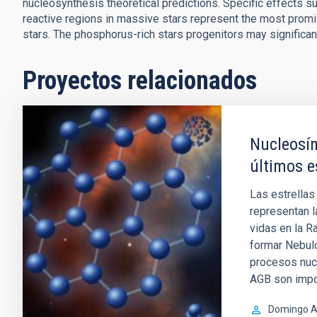
nucleosynthesis theoretical predictions. Specific effects s
reactive regions in massive stars represent the most promis
stars. The phosphorus-rich stars progenitors may significan
Proyectos relacionados
Nucleosín
últimos e
Las estrellas
representan l
vidas en la R
formar Nebul
procesos nucl
AGB son impo
Domingo A