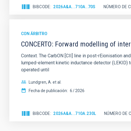
BIBCODE
2026A&A...710A..70S
NÚMERO DE C
CON ÁRBITRO
CONCERTO: Forward modelling of inter
Context. The CarbON [CII] line in post-rEionisation
lumped-element kinetic inductance detector (LEKID) t
operated until
Lundgren, A. et al.
Fecha de publicación:
6
2026
BIBCODE
2026A&A...710A.230L
NÚMERO DE C