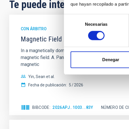
Te puede interesar
que hayan recopilado a parti
Selección
Necesarias
de
CON ÁRBITRO
consentimiento
Magnetic Field Alignment with Dense C
In a magnetically dominated model of star formation,
magnetic field. A. Pandhi et al. showed instead, howe
Denegar
magnetic
Yin, Sean et al.
Fecha de publicación:
5
2026
BIBCODE
2026APJ..1003...83Y
NÚMERO DE C