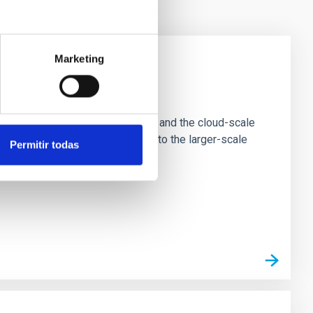
Marketing
e Scales
tion of star-forming dense cores and the cloud-scale
tors appear random with respect to the larger-scale
Permitir todas