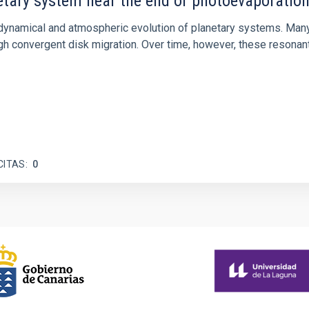
etary system near the end of photoevaporatio
ly dynamical and atmospheric evolution of planetary systems. Ma
 convergent disk migration. Over time, however, these resonant 
CITAS
0