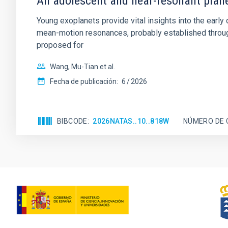
An adolescent and near-resonant plan
Young exoplanets provide vital insights into the ear
mean-motion resonances, probably established through
proposed for
Wang, Mu-Tian et al.
Fecha de publicación:
6
2026
BIBCODE
2026NATAS..10..818W
NÚMERO DE 