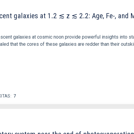
scent galaxies at 1.2 ≲ z ≲ 2.2: Age, Fe-, an
iescent galaxies at cosmic noon provide powerful insights into 
ed that the cores of these galaxies are redder than their outsk
CITAS
7