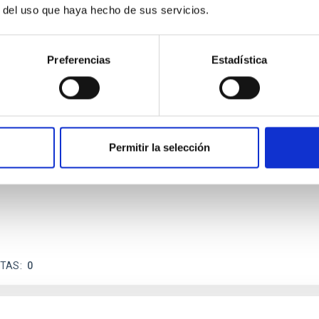
r del uso que haya hecho de sus servicios.
Preferencias
Estadística
ores in the Transition between Cloud and Cor
 we expect to see alignments between the magnetic field orienta
ver, that the orientation of cores and their angular momentum vec
Permitir la selección
ITAS
0