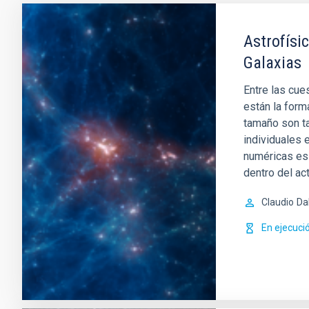
Astrofísi
Galaxias
Entre las cue
están la form
tamaño son t
individuales 
numéricas es
dentro del ac
Claudio
Da
En ejecuci