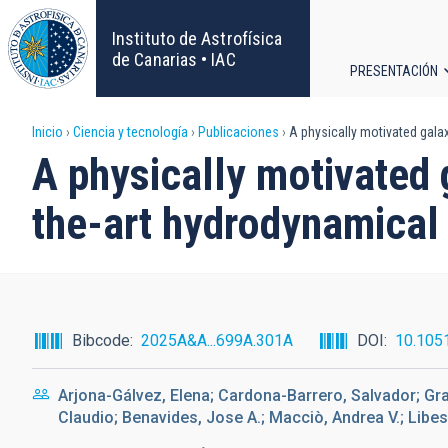
Pasar
al
Instituto de Astrofísica
contenido
de Canarias • IAC
PRESENTACIÓN
principal
Navega
Sobrescribir
Inicio
Ciencia y tecnología
Publicaciones
A physically motivated galax
principa
A physically motivated g
enlaces
the-art hydrodynamical
de
ayuda
a
Bibcode
2025A&A...699A.301A
DOI
10.105
la
Arjona-Gálvez, Elena; Cardona-Barrero, Salvador; Grand
navegación
Claudio; Benavides, Jose A.; Macciò, Andrea V.; Libe