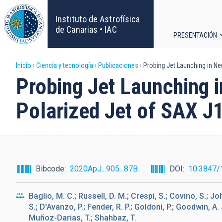
Pasar
al
Instituto de Astrofísica
contenido
de Canarias • IAC
PRESENTACIÓN
principal
Navega
Sobrescribir
Inicio
Ciencia y tecnología
Publicaciones
Probing Jet Launching in Ne
principa
Probing Jet Launching i
enlaces
Polarized Jet of SAX 
de
ayuda
a
Bibcode
2020ApJ...905...87B
DOI
10.3847/
la
Baglio, M. C.; Russell, D. M.; Crespi, S.; Covino, S.; J
navegación
S.; D'Avanzo, P.; Fender, R. P.; Goldoni, P.; Goodwin, A. 
Muñoz-Darias, T.; Shahbaz, T.