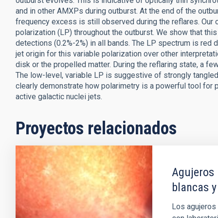
outburst evolves. This is indicative of optically thin synchr
and in other AMXPs during outburst. At the end of the outbur
frequency excess is still observed during the reflares. Our 
polarization (LP) throughout the outburst. We show that this i
detections (0.2%-2%) in all bands. The LP spectrum is red du
jet origin for this variable polarization over other interpre
disk or the propelled matter. During the reflaring state, a 
The low-level, variable LP is suggestive of strongly tangled
clearly demonstrate how polarimetry is a powerful tool for pr
active galactic nuclei jets.
Proyectos relacionados
Agujeros 
blancas y
Los agujeros 