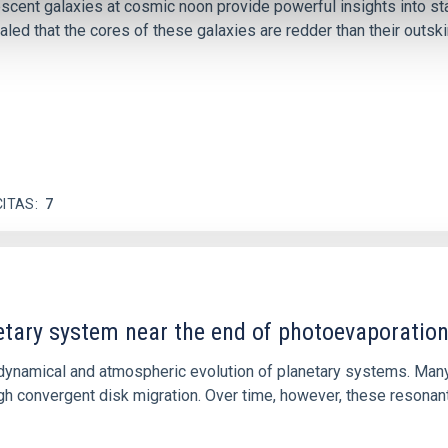
iescent galaxies at cosmic noon provide powerful insights into 
ed that the cores of these galaxies are redder than their outsk
CITAS
7
etary system near the end of photoevaporatio
ly dynamical and atmospheric evolution of planetary systems. Ma
 convergent disk migration. Over time, however, these resonant 