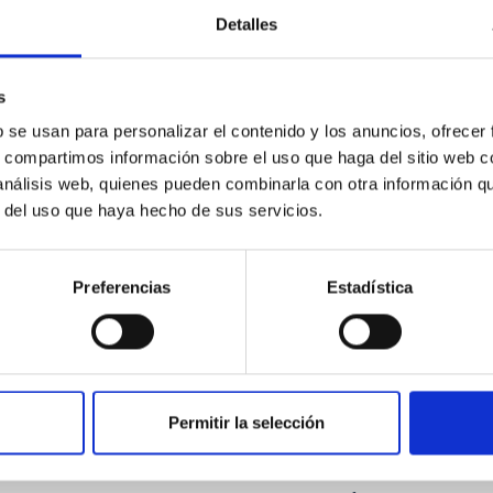
ores in the Transition between Cloud and Cor
Detalles
 we expect to see alignments between the magnetic field orienta
ver, that the orientation of cores and their angular momentum vec
s
b se usan para personalizar el contenido y los anuncios, ofrecer
s, compartimos información sobre el uso que haga del sitio web 
 análisis web, quienes pueden combinarla con otra información q
r del uso que haya hecho de sus servicios.
ITAS
0
Preferencias
Estadística
scent galaxies at 1.2 ≲ z ≲ 2.2: Age, Fe-, an
Permitir la selección