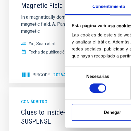
Magnetic Field Alignment with Dense C
Consentimiento
In a magnetically dominated model of star formation,
magnetic field. A. Pandhi et al. showed instead, howe
Esta página web usa cookie
magnetic
Las cookies de este sitio we
y analizar el tráfico. Ademá
Yin, Sean et al.
redes sociales, publicidad y
Fecha de publicación:
5
2026
que hayan recopilado a parti
Selección
BIBCODE
2026APJ..1003...83Y
NÚMERO DE C
Necesarias
de
consentimiento
CON ÁRBITRO
Clues to inside-out quenching in quie
Denegar
SUSPENSE