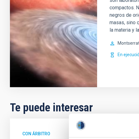
son laborator
compactos. No
negros de ori
masas, sino 
la materia y l
Montserra
En ejecuci
Te puede interesar
CON ÁRBITRO