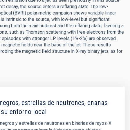
otron emission due to a jet, as seen previously in this source
st decay, the source enters a reflaring state. The low-
optical (BVRI) polarimetric campaign shows variable linear
s intrinsic to the source, with low-level but significant
ring both the main outburst and the reflaring state, favoring a
tations, such as Thomson scattering with free electrons from the
few episodes with stronger LP levels (1%-2%) are observed.
 magnetic fields near the base of the jet. These results
obing the magnetic field structure in X-ray binary jets, as for
negros, estrellas de neutrones, enanas
 su entorno local
negros y estrellas de neutrones en binarias de rayos-X