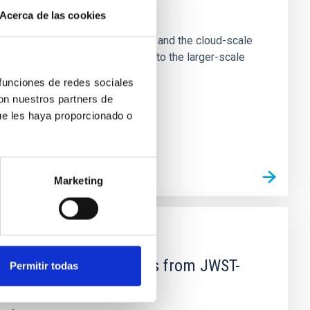
e Scales
Acerca de las cookies
tion of star-forming dense cores and the cloud-scale
tors appear random with respect to the larger-scale
 funciones de redes sociales
con nuestros partners de
ue les haya proporcionado o
Marketing
d Mg-abundance gradients from JWST-
Permitir todas