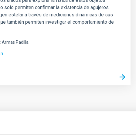
ios únicos para explorar la física de estos objetos
 solo permiten confirmar la existencia de agujeros
gen estelar a través de mediciones dinámicas de sus
que también permiten investigar el comportamiento de
a
t
Armas Padilla
ón