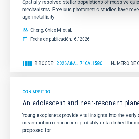
Spatially resolved stellar populations of massive qu
mechanisms. Previous photometric studies have reveal
age-metallicity
Cheng, Chloe M. et al.
Fecha de publicación:
6
2026
BIBCODE
2026A&A...710A.158C
NÚMERO DE 
CON ÁRBITRO
An adolescent and near-resonant plan
Young exoplanets provide vital insights into the ear
mean-motion resonances, probably established through
proposed for