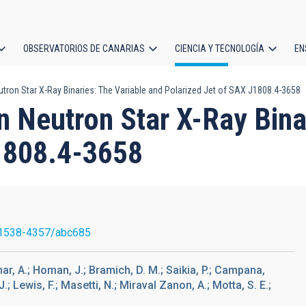
OBSERVATORIOS DE CANARIAS
CIENCIA Y TECNOLOGÍA
EN
ción
utron Star X-Ray Binaries: The Variable and Polarized Jet of SAX J1808.4-3658
l
n Neutron Star X-Ray Bina
J1808.4-3658
1538-4357/abc685
ohar, A.; Homan, J.; Bramich, D. M.; Saikia, P.; Campana,
J.; Lewis, F.; Masetti, N.; Miraval Zanon, A.; Motta, S. E.;