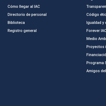
Cómo llegar al IAC
Transparen
Directorio de personal
Código étic
Biblioteca
Igualdad y 
Registro general
Forever IA
Medio Ambi
Proyectos i
Financiaci
Programa 
Amigos del
PostFooter > Newsletter link