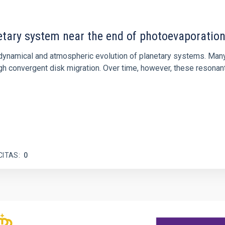
etary system near the end of photoevaporatio
ly dynamical and atmospheric evolution of planetary systems. Ma
 convergent disk migration. Over time, however, these resonant 
CITAS
0