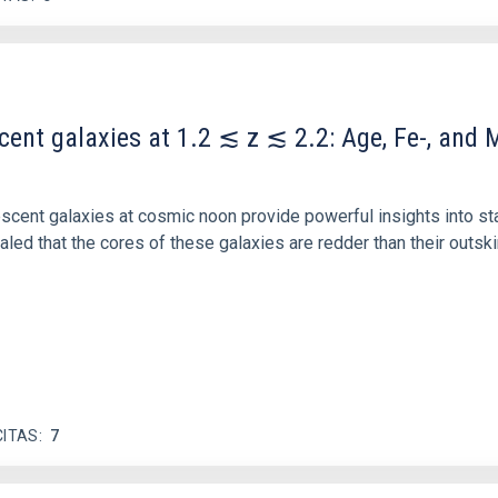
scent galaxies at 1.2 ≲ z ≲ 2.2: Age, Fe-, an
iescent galaxies at cosmic noon provide powerful insights into 
ed that the cores of these galaxies are redder than their outsk
CITAS
7