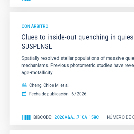
CON ÁRBITRO
Clues to inside-out quenching in quie
SUSPENSE
Spatially resolved stellar populations of massive qu
mechanisms. Previous photometric studies have reveal
age-metallicity
Cheng, Chloe M. et al.
Fecha de publicación:
6
2026
BIBCODE
2026A&A...710A.158C
NÚMERO DE 