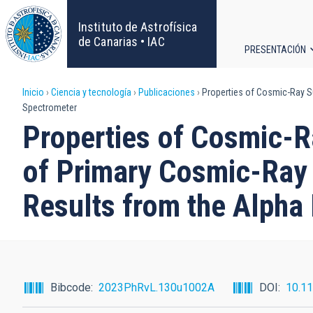
Pasar
al
Instituto de Astrofísica
contenido
de Canarias • IAC
PRESENTACIÓN
principal
Navega
Sobrescribir
Inicio
Ciencia y tecnología
Publicaciones
Properties of Cosmic-Ray Su
principa
Spectrometer
enlaces
Properties of Cosmic-R
de
of Primary Cosmic-Ray 
ayuda
Results from the Alpha
a
la
navegación
Bibcode
2023PhRvL.130u1002A
DOI
10.1