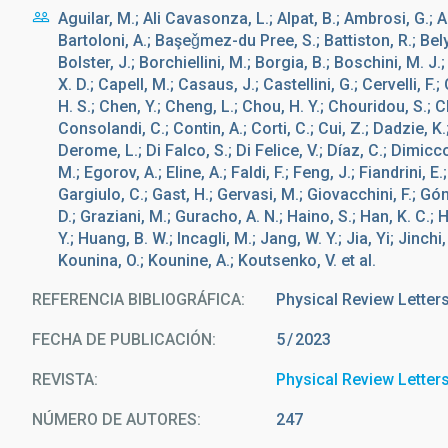
Aguilar, M.; Ali Cavasonza, L.; Alpat, B.; Ambrosi, G.; Arr
Bartoloni, A.; Başeǧmez-du Pree, S.; Battiston, R.; Belya
Bolster, J.; Borchiellini, M.; Borgia, B.; Boschini, M. J.
X. D.; Capell, M.; Casaus, J.; Castellini, G.; Cervelli, F
H. S.; Chen, Y.; Cheng, L.; Chou, H. Y.; Chouridou, S.; C
Consolandi, C.; Contin, A.; Corti, C.; Cui, Z.; Dadzie, K
Derome, L.; Di Falco, S.; Di Felice, V.; Díaz, C.; Dimicco
M.; Egorov, A.; Eline, A.; Faldi, F.; Feng, J.; Fiandrini, 
Gargiulo, C.; Gast, H.; Gervasi, M.; Giovacchini, F.; Gó
D.; Graziani, M.; Guracho, A. N.; Haino, S.; Han, K. C.; H
Y.; Huang, B. W.; Incagli, M.; Jang, W. Y.; Jia, Yi; Jinchi,
Kounina, O.; Kounine, A.; Koutsenko, V. et al.
REFERENCIA BIBLIOGRÁFICA
Physical Review Letter
FECHA DE PUBLICACIÓN:
5
2023
REVISTA
Physical Review Letter
NÚMERO DE AUTORES
247