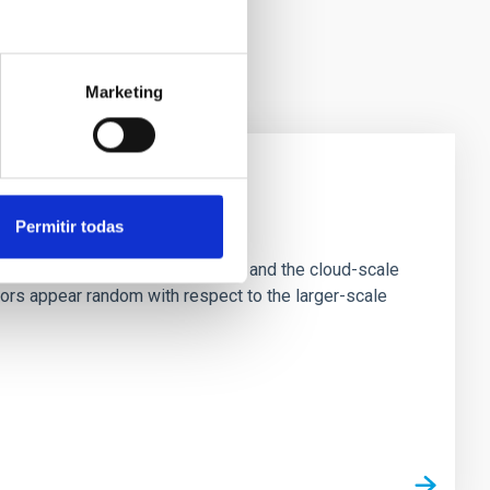
Marketing
e Scales
Permitir todas
tion of star-forming dense cores and the cloud-scale
tors appear random with respect to the larger-scale