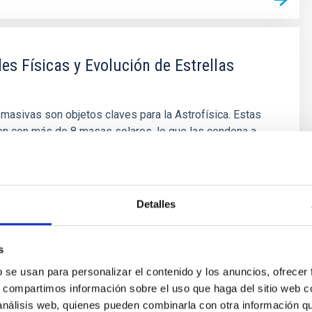
es Físicas y Evolución de Estrellas
 masivas son objetos claves para la Astrofísica. Estas
en con más de 8 masas solares, lo que las condena a
pernovas. Durante su rápida evolución liberan, a través
entos estelares, gran cantidad de material procesado en
en determinadas fases evolutivas, emiten gran cantidad
Detalles
ón Díaz
s
ón
b se usan para personalizar el contenido y los anuncios, ofrecer
s, compartimos información sobre el uso que haga del sitio web 
 análisis web, quienes pueden combinarla con otra información q