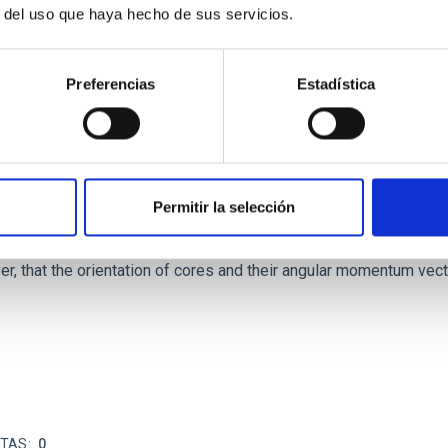
r del uso que haya hecho de sus servicios.
Preferencias
Estadística
ores in the Transition between Cloud and Cor
Permitir la selección
 we expect to see alignments between the magnetic field orienta
ver, that the orientation of cores and their angular momentum vec
ITAS
0