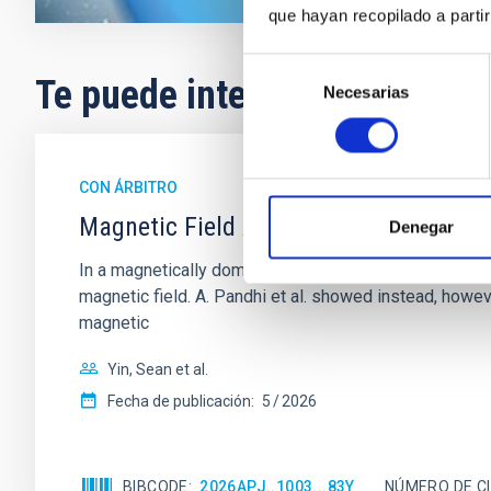
que hayan recopilado a parti
Selección
Te puede interesar
Necesarias
de
consentimiento
CON ÁRBITRO
Magnetic Field Alignment with Dense C
Denegar
In a magnetically dominated model of star formation,
magnetic field. A. Pandhi et al. showed instead, howe
magnetic
Yin, Sean et al.
Fecha de publicación:
5
2026
BIBCODE
2026APJ..1003...83Y
NÚMERO DE C