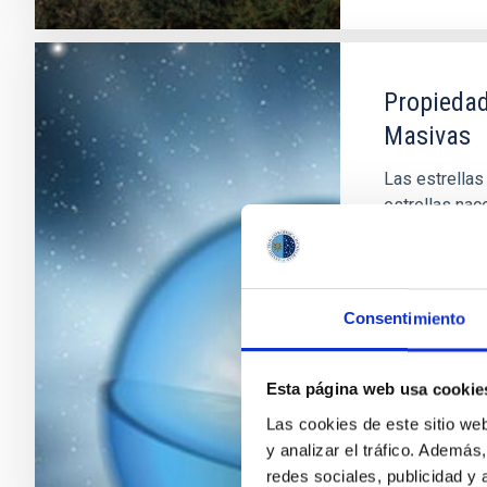
Propiedad
Masivas
Las estrellas
estrellas nac
morir como Su
de fuertes vi
su núcleo y, 
de
Consentimiento
Sergio
Sim
Esta página web usa cookie
En ejecuci
Las cookies de este sitio we
y analizar el tráfico. Ademá
redes sociales, publicidad y