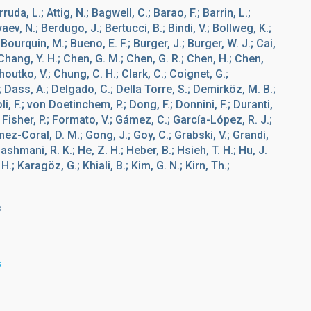
uda, L.; Attig, N.; Bagwell, C.; Barao, F.; Barrin, L.;
ev, N.; Berdugo, J.; Bertucci, B.; Bindi, V.; Bollweg, K.;
; Bourquin, M.; Bueno, E. F.; Burger, J.; Burger, W. J.; Cai,
.; Chang, Y. H.; Chen, G. M.; Chen, G. R.; Chen, H.; Chen,
houtko, V.; Chung, C. H.; Clark, C.; Coignet, G.;
.; Dass, A.; Delgado, C.; Della Torre, S.; Demirköz, M. B.;
li, F.; von Doetinchem, P.; Dong, F.; Donnini, F.; Duranti,
E.; Fisher, P.; Formato, V.; Gámez, C.; García-López, R. J.;
mez-Coral, D. M.; Gong, J.; Goy, C.; Grabski, V.; Grandi,
ashmani, R. K.; He, Z. H.; Heber, B.; Hsieh, T. H.; Hu, J.
 H.; Karagöz, G.; Khiali, B.; Kim, G. N.; Kirn, Th.;
s
s