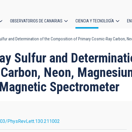
OBSERVATORIOS DE CANARIAS
CIENCIA Y TECNOLOGÍA
EN
ción
lfur and Determination of the Composition of Primary Cosmic-Ray Carbon, Neo
l
ay Sulfur and Determinati
Carbon, Neon, Magnesium
 Magnetic Spectrometer
103/PhysRevLett.130.211002