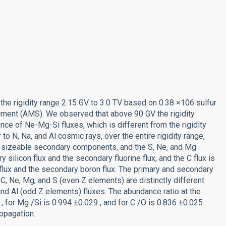
 the rigidity range 2.15 GV to 3.0 TV based on 0.38 ×106 sulfur
iment (AMS). We observed that above 90 GV the rigidity
nce of Ne-Mg-Si fluxes, which is different from the rigidity
o N, Na, and Al cosmic rays, over the entire rigidity range,
ave sizeable secondary components, and the S, Ne, and Mg
silicon flux and the secondary fluorine flux, and the C flux is
lux and the secondary boron flux. The primary and secondary
 C, Ne, Mg, and S (even Z elements) are distinctly different
and Al (odd Z elements) fluxes. The abundance ratio at the
, for Mg /Si is 0.994 ±0.029 , and for C /O is 0.836 ±0.025 .
opagation.