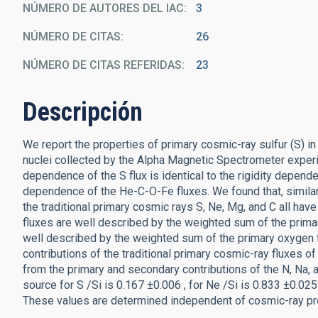
NÚMERO DE AUTORES DEL IAC
3
NÚMERO DE CITAS
26
NÚMERO DE CITAS REFERIDAS
23
Descripción
We report the properties of primary cosmic-ray sulfur (S) in
nuclei collected by the Alpha Magnetic Spectrometer exper
dependence of the S flux is identical to the rigidity depende
dependence of the He-C-O-Fe fluxes. We found that, similar t
the traditional primary cosmic rays S, Ne, Mg, and C all h
fluxes are well described by the weighted sum of the primary 
well described by the weighted sum of the primary oxygen f
contributions of the traditional primary cosmic-ray fluxes of
from the primary and secondary contributions of the N, Na, 
source for S /Si is 0.167 ±0.006 , for Ne /Si is 0.833 ±0.025 
These values are determined independent of cosmic-ray pr